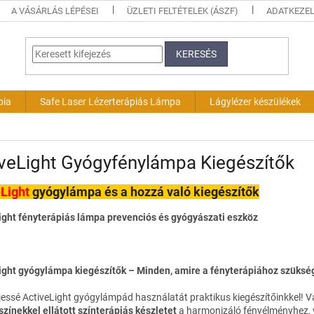
A VÁSÁRLÁS LÉPÉSEI
ÜZLETI FELTÉTELEK (ÁSZF)
ADATKEZEL
KERESÉS
pia
Safe Laser Lézerterápiás Lámpa
Lágylézer készülékek
veLight Gyógyfénylámpa Kiegészítők
e
Light
gyógylámpa és a hozzá való kiegészítők
ight fényterápiás lámpa prevenciós és gyógyászati eszköz
ight gyógylámpa kiegészítők – Minden, amire a fényterápiához szüksé
ljessé ActiveLight gyógylámpád használatát praktikus kiegészítőinkkel! V
színekkel ellátott színterápiás készletet
a harmonizáló fényélményhez, 