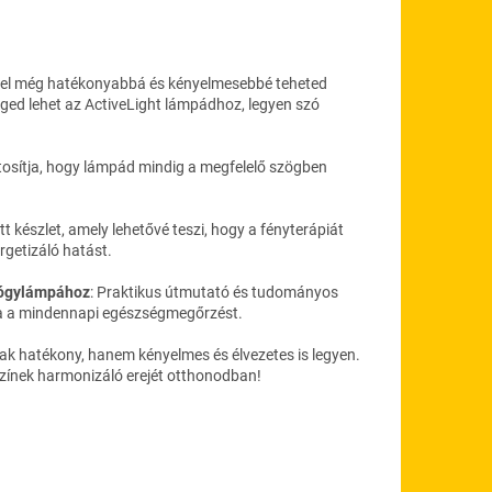
ével még hatékonyabbá és kényelmesebbé teheted
ed lehet az ActiveLight lámpádhoz, legyen szó
iztosítja, hogy lámpád mindig a megfelelő szögben
tt készlet, amely lehetővé teszi, hogy a fényterápiát
rgetizáló hatást.
gyógylámpához
: Praktikus útmutató és tudományos
álva a mindennapi egészségmegőrzést.
ak hatékony, hanem kényelmes és élvezetes is legyen.
 színek harmonizáló erejét otthonodban!