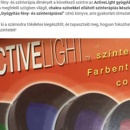
fény- és színterápia élményét a következő szintre az
ActiveLight gyógyl
 megfelelő szögben világít,
chakra-színekkel ellátott színterápiás készl
„Gyógyítás fény- és színterápiával”
című könyve, ami gyakorlati útmuta
ki a számodra tökéletes kiegészítőt, és tapasztald meg, hogyan fokozhatj
szintedet!