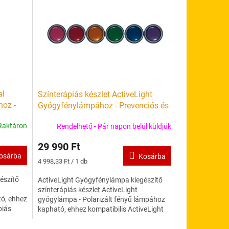
al
Színterápiás készlet ActiveLight
hoz -
Gyógyfénylámpához - Prevenciós és
szköz
gyógyászati eszköz
Raktáron
Rendelhető - Pár napon belül küldjük
29 990 Ft
osárba
Kosárba
Egységár:
4 998,33 Ft / 1 db
észítő
ActiveLight Gyógyfénylámpa kiegészítő
színterápiás készlet ActiveLight
tó, ehhez
gyógylámpa - Polarizált fényű lámpához
piás
kapható, ehhez kompatibilis ActiveLight
fényterápiás lámpa...