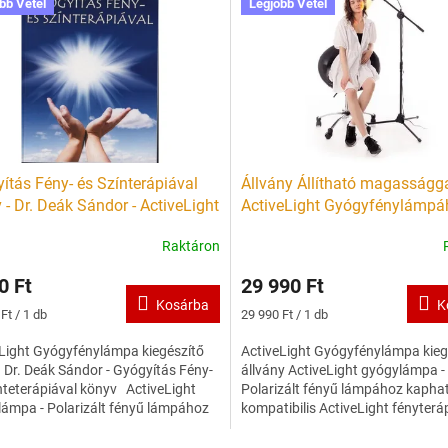
bb Vétel
Legjobb Vétel
ítás Fény- és Színterápiával
Állvány Állítható magasságg
 - Dr. Deák Sándor - ActiveLight
ActiveLight Gyógyfénylámpá
fénylámpához - Prevenciós és
Prevenciós és gyógyászati e
Raktáron
ászati eszköz
0 Ft
29 990 Ft
Kosárba
K
ár:
Egységár:
Ft / 1 db
29 990 Ft / 1 db
Light Gyógyfénylámpa kiegészítő
ActiveLight Gyógyfénylámpa kieg
 Dr. Deák Sándor - Gyógyítás Fény-
állvány ActiveLight gyógylámpa -
nteterápiával könyv ActiveLight
Polarizált fényű lámpához kapha
ámpa - Polarizált fényű lámpához
kompatibilis ActiveLight fényterá
ó,...
lámpa prevenciós és...