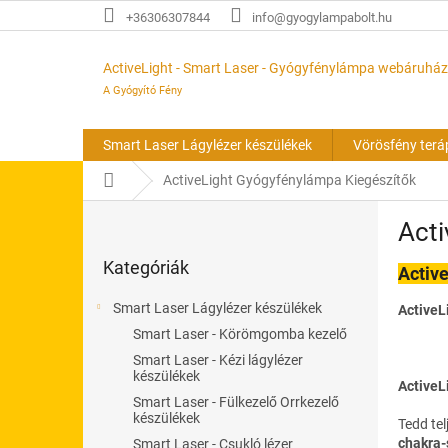
Ugrás
+36306307844
info@gyogylampabolt.hu
a
fő
tartalomhoz
ActiveLight - Smart Laser - Gyógyfénylámpa webáruház
A Gyógyító Fény
Smart Laser Lágylézer készülékek
Vörösfény terá
Kezdőlap
ActiveLight Gyógyfénylámpa Kiegészítők
O
Acti
l
Kategóriák
d
Kategóriák
átugrása
Activ
a
l
Smart Laser Lágylézer készülékek
ActiveL
s
Smart Laser - Körömgomba kezelő
ó
Smart Laser - Kézi lágylézer
p
készülékek
a
ActiveL
Smart Laser - Fülkezelő Orrkezelő
n
készülékek
Tedd te
e
chakra-
Smart Laser - Csukló lézer