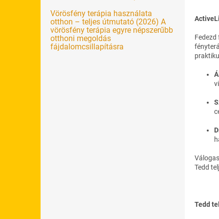
Vörösfény terápia használata
ActiveL
otthon – teljes útmutató (2026) A
vörösfény terápia egyre népszerűbb
Fedezd 
otthoni megoldás
fájdalomcsillapításra
fényter
praktiku
Á
v
S
c
D
h
Váloga
Tedd tel
Tedd te