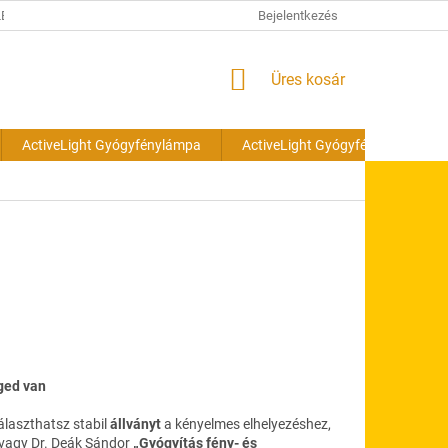
ÉSI TÁJÉKOZTATÓ
Bejelentkezés
KOSÁR
Üres kosár
ActiveLight Gyógyfénylámpa
ActiveLight Gyógyfénylámpa cs
ged van
álaszthatsz stabil
állványt
a kényelmes elhelyezéshez,
vagy Dr. Deák Sándor
„Gyógyítás fény- és