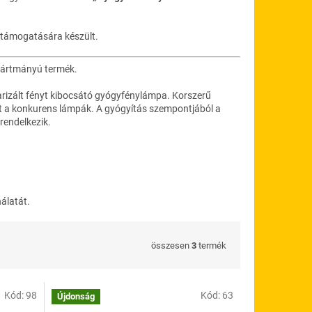
d támogatására készült.
yártmányú termék.
arizált fényt kibocsátó gyógyfénylámpa. Korszerű
t a konkurens lámpák. A gyógyítás szempontjából a
rendelkezik.
álatát.
összesen
3
termék
Kód:
98
Kód:
63
Újdonság