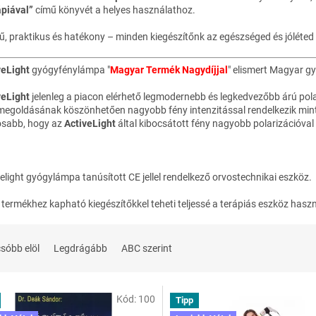
ápiával”
című könyvét a helyes használathoz.
ű, praktikus és hatékony – minden kiegészítőnk az egészséged és jóléte
veLight
gyógyfénylámpa "
Magyar Termék Nagydíjjal
" elismert Magyar g
veLight
jelenleg a piacon elérhető legmodernebb és legkedvezőbb árú pol
 megoldásának köszönhetően nagyobb fény intenzitással rendelkezik min
osabb, hogy az
ActiveLight
által kibocsátott fény nagyobb polarizációval 
elight gyógylámpa tanúsított CE jellel rendelkező orvostechnikai eszköz.
termékhez kapható kiegészítőkkel teheti teljessé a terápiás eszköz haszn
sóbb elöl
Legdrágább
ABC szerint
Kód:
100
Tipp