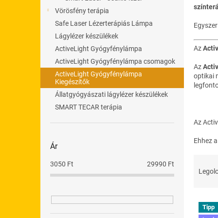
l
színter
Vörösfény terápia
Safe Laser Lézerterápiás Lámpa
Egyszer
Lágylézer készülékek
Az
Acti
ActiveLight Gyógyfénylámpa
ActiveLight Gyógyfénylámpa csomagok
Az
Acti
ActiveLight Gyógyfénylámpa
optikai
Kiegészítők
legfont
Állatgyógyászati lágylézer készülékek
SMART TECAR terápia
Az Activ
Ehhez a 
Ár
T
3050
Ft
29990
Ft
e
Legolc
r
m
T
é
Tipp
e
k