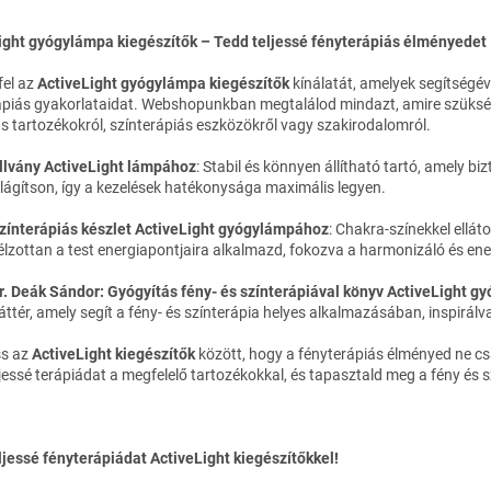
L
i
ight gyógylámpa kiegészítők – Tedd teljessé fényterápiás élményedet
s
t
fel az
ActiveLight gyógylámpa kiegészítők
kínálatát, amelyek segítség
a
ápiás gyakorlataidat. Webshopunkban megtalálod mindazt, amire szükség
i
s tartozékokról, színterápiás eszközökről vagy szakirodalomról.
r
á
llvány ActiveLight lámpához
: Stabil és könnyen állítható tartó, amely b
n
ilágítson, így a kezelések hatékonysága maximális legyen.
y
í
zínterápiás készlet ActiveLight gyógylámpához
: Chakra-színekkel elláto
t
élzottan a test energiapontjaira alkalmazd, fokozva a harmonizáló és ene
á
s
r. Deák Sándor: Gyógyítás fény- és színterápiával könyv ActiveLight 
e
áttér, amely segít a fény- és színterápia helyes alkalmazásában, inspir
l
e
ss az
ActiveLight kiegészítők
között, hogy a fényterápiás élményed ne cs
m
jessé terápiádat a megfelelő tartozékokkal, és tapasztald meg a fény és
e
i
ljessé fényterápiádat ActiveLight kiegészítőkkel!