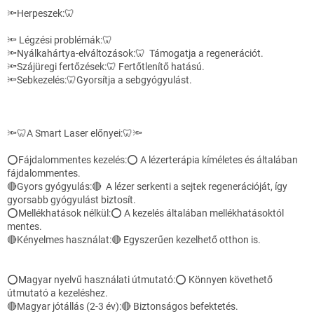
🔦Herpeszek:🦷
🔦 Légzési problémák:🦷
🔦Nyálkahártya-elváltozások:🦷 Támogatja a regenerációt.
🔦Szájüregi fertőzések:🦷 Fertőtlenítő hatású.
🔦Sebkezelés:🦷Gyorsítja a sebgyógyulást.
🔦🦷A Smart Laser előnyei:🦷🔦
⭕Fájdalommentes kezelés:⭕ A lézerterápia kíméletes és általában
fájdalommentes.
🔴Gyors gyógyulás:🔴 A lézer serkenti a sejtek regenerációját, így
gyorsabb gyógyulást biztosít.
⭕Mellékhatások nélkül:⭕ A kezelés általában mellékhatásoktól
mentes.
🔴Kényelmes használat:🔴 Egyszerűen kezelhető otthon is.
⭕Magyar nyelvű használati útmutató:⭕ Könnyen követhető
útmutató a kezeléshez.
🔴Magyar jótállás (2-3 év):🔴 Biztonságos befektetés.