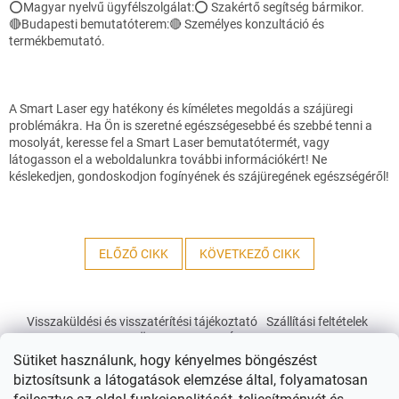
⭕Magyar nyelvű ügyfélszolgálat:⭕ Szakértő segítség bármikor.
🔴Budapesti bemutatóterem:🔴 Személyes konzultáció és
termékbemutató.
A Smart Laser egy hatékony és kíméletes megoldás a szájüregi
problémákra. Ha Ön is szeretné egészségesebbé és szebbé tenni a
mosolyát, keresse fel a Smart Laser bemutatótermét, vagy
látogasson el a weboldalunkra további információkért! Ne
késlekedjen, gondoskodjon fogínyének és szájüregének egészségéről!
ELŐZŐ CIKK
KÖVETKEZŐ CIKK
L
á
Visszaküldési és visszatérítési tájékoztató
Szállítási feltételek
b
Üzleti Feltételek Á.SZ.F.
l
Sütiket használunk, hogy kényelmes böngészést
é
biztosítsunk a látogatások elemzése által, folyamatosan
c