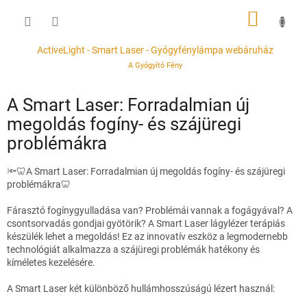
Ugrás
KOSÁR
a
fő
tartalomhoz
ActiveLight - Smart Laser - Gyógyfénylámpa webáruház
A Gyógyító Fény
A Smart Laser: Forradalmian új
megoldás fogíny- és szájüregi
problémákra
🔦🦷A Smart Laser: Forradalmian új megoldás fogíny- és szájüregi
problémákra🦷
Fárasztó fogínygyulladása van? Problémái vannak a fogágyával? A
csontsorvadás gondjai gyötörik? A Smart Laser lágylézer terápiás
készülék lehet a megoldás! Ez az innovatív eszköz a legmodernebb
technológiát alkalmazza a szájüregi problémák hatékony és
kíméletes kezelésére.
A Smart Laser két különböző hullámhosszúságú lézert használ: