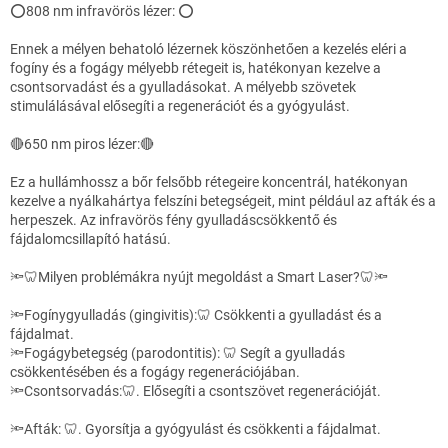
⭕808 nm infravörös lézer: ⭕
Ennek a mélyen behatoló lézernek köszönhetően a kezelés eléri a
fogíny és a fogágy mélyebb rétegeit is, hatékonyan kezelve a
csontsorvadást és a gyulladásokat. A mélyebb szövetek
stimulálásával elősegíti a regenerációt és a gyógyulást.
🔴650 nm piros lézer:🔴
Ez a hullámhossz a bőr felsőbb rétegeire koncentrál, hatékonyan
kezelve a nyálkahártya felszíni betegségeit, mint például az afták és a
herpeszek. Az infravörös fény gyulladáscsökkentő és
fájdalomcsillapító hatású.
🔦🦷Milyen problémákra nyújt megoldást a Smart Laser?🦷🔦
🔦Fogínygyulladás (gingivitis):🦷 Csökkenti a gyulladást és a
fájdalmat.
🔦Fogágybetegség (parodontitis): 🦷 Segít a gyulladás
csökkentésében és a fogágy regenerációjában.
🔦Csontsorvadás:🦷. Elősegíti a csontszövet regenerációját.
🔦Afták: 🦷. Gyorsítja a gyógyulást és csökkenti a fájdalmat.