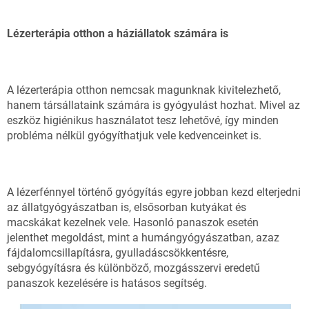
Lézerterápia otthon a háziállatok számára is
A lézerterápia otthon nemcsak magunknak kivitelezhető,
hanem társállataink számára is gyógyulást hozhat. Mivel az
eszköz higiénikus használatot tesz lehetővé, így minden
probléma nélkül gyógyíthatjuk vele kedvenceinket is.
A lézerfénnyel történő gyógyítás egyre jobban kezd elterjedni
az állatgyógyászatban is, elsősorban kutyákat és
macskákat kezelnek vele. Hasonló panaszok esetén
jelenthet megoldást, mint a humángyógyászatban, azaz
fájdalomcsillapításra, gyulladáscsökkentésre,
sebgyógyításra és különböző, mozgásszervi eredetű
panaszok kezelésére is hatásos segítség.