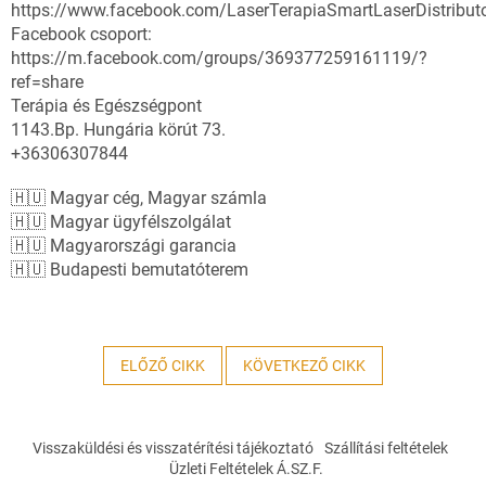
https://www.facebook.com/LaserTerapiaSmartLaserDistribut
Facebook csoport:
https://m.facebook.com/groups/369377259161119/?
ref=share
Terápia és Egészségpont
1143.Bp. Hungária körút 73.
+36306307844
🇭🇺 Magyar cég, Magyar számla
🇭🇺 Magyar ügyfélszolgálat
🇭🇺 Magyarországi garancia
🇭🇺 Budapesti bemutatóterem
ELŐZŐ CIKK
KÖVETKEZŐ CIKK
L
á
Visszaküldési és visszatérítési tájékoztató
Szállítási feltételek
b
Üzleti Feltételek Á.SZ.F.