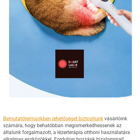
Bemutatótermünkben lehetőséget biztosítunk
vásárlóink
számára, hogy behatóbban megismerkedhessenek az
általunk forgalmazott, a lézerterápia otthoni használatára
alkalmas eszközökkel. Forduljon hozzánk bizalommal!