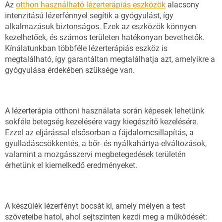
Az
otthon használható lézerterápiás eszközök
alacsony
intenzitású lézerfénnyel segítik a gyógyulást, így
alkalmazásuk biztonságos. Ezek az eszközök könnyen
kezelhetőek, és számos területen hatékonyan bevethetők.
Kínálatunkban többféle lézerterápiás eszköz is
megtalálható, így garantáltan megtalálhatja azt, amelyikre a
gyógyulása érdekében szüksége van.
A lézerterápia otthoni használata során képesek lehetünk
sokféle betegség kezelésére vagy kiegészítő kezelésére.
Ezzel az eljárással elsősorban a fájdalomcsillapítás, a
gyulladáscsökkentés, a bőr- és nyálkahártya-elváltozások,
valamint a mozgásszervi megbetegedések területén
érhetünk el kiemelkedő eredményeket.
A készülék lézerfényt bocsát ki, amely mélyen a test
szöveteibe hatol, ahol sejtszinten kezdi meg a működését: