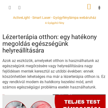
Ugrás
KOSÁR
a
fő
tartalomhoz
ActiveLight - Smart Laser - Gyógyfénylámpa webáruház
A Gyógyító Fény
Lézerterápia otthon: egy hatékony
megoldás egészségünk
helyreállítására
Azok az eszközök, amelyeket otthon is használhatunk az
egészségünk megőrzésére vagy helyreállítására nagy
fejlődésen mentek keresztül az utóbbi években: ennek
köszönhetően lehetséges ma már a lézerterápia otthon is. Ez
egy rendkívül modern és hatékony kezelési mód, amit
számos egészségügyi probléma esetén használhatunk.