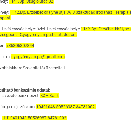
hely:
1141.Bp. Szugló utca 82.
phely:
1142.Bp. Erzsébet királyné útja 36 B Szaktudás Irodaház. Terápi
ópont
ti tevékenység helye:
üzleti tevékenység helye
1142.Bp. Erzsébet királyné 
zségpont - Gyógyfénylámpa.hu átadópont
fon:
+36306307844
l cím:
gyogyfenylampa@gmail.com
ovábbiakban: Szolgáltató) üzemelteti.
gáltató bankszámla adatai:
lavezető pénzintézet:
K&H Bank
forgalmi jelzőszám:
10401048-50526987-84781002
N:
HU10401048-50526987-84781002