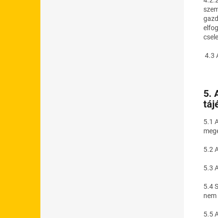
szem
gazd
elfo
csel
4.3 
5. 
táj
5.1 
mege
5.2 
5.3 
5.4 
nem 
5.5 