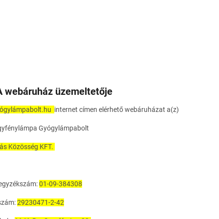
A webáruház üzemeltetője
ógylámpabolt.hu
internet címen elérhető
webáruházat a(z)
yfénylámpa Gyógylámpabolt
ás Közösség KFT.
egyzékszám:
01-09-384308
szám:
29230471-2-42