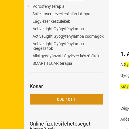
l
Vörösfény terápia
Safe Laser Lézerterápiás Lámpa
Lágylézer készülékek
ActiveLight Gyógyfénylámpa
ActiveLight Gyógyfénylámpa csomagok
ActiveLight Gyógyfénylámpa
Kiegészítők
1. 
Állatgyógyászati lágylézer készülékek
SMART TECAR terápia
A
Gy
Gyóg
Kosár
Kuty
0
DB /
0 FT
Cégj
Adó
Online fizetési lehetőséget