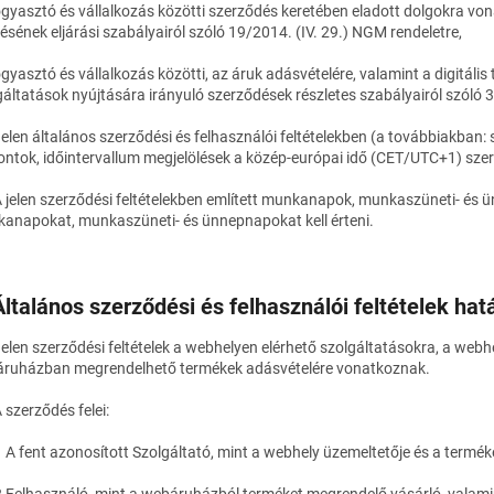
fogyasztó és vállalkozás közötti szerződés keretében eladott dolgokra von
zésének eljárási szabályairól szóló 19/2014. (IV. 29.) NGM rendeletre,
ogyasztó és vállalkozás közötti, az áruk adásvételére, valamint a digitális
gáltatások nyújtására irányuló szerződések részletes szabályairól szóló 3
Jelen általános szerződési és felhasználói feltételekben (a továbbiakban: 
ontok, időintervallum megjelölések a közép-európai idő (CET/UTC+1) szer
A jelen szerződési feltételekben említett munkanapok, munkaszüneti- és ü
anapokat, munkaszüneti- és ünnepnapokat kell érteni.
Általános szerződési és felhasználói feltételek hat
Jelen szerződési feltételek a webhelyen elérhető szolgáltatásokra, a we
ruházban megrendelhető termékek adásvételére vonatkoznak.
 szerződés felei:
1 A fent azonosított Szolgáltató, mint a webhely üzemeltetője és a termék
2 Felhasználó, mint a webáruházból terméket megrendelő vásárló, valam