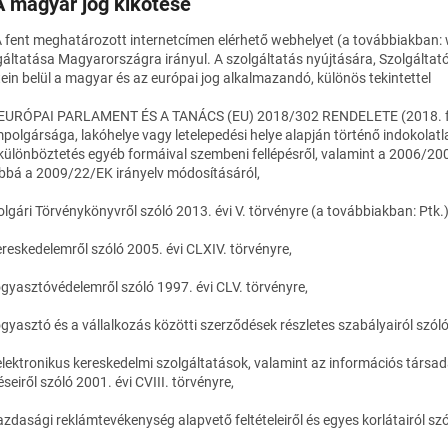
A magyar jog kikötése
A fent meghatározott internetcímen elérhető webhelyet (a továbbiakban:
gáltatása Magyarországra irányul. A szolgáltatás nyújtására, Szolgáltat
tein belül a magyar és az európai jog alkalmazandó, különös tekintettel
 EURÓPAI PARLAMENT ÉS A TANÁCS (EU) 2018/302 RENDELETE (2018. febr
mpolgársága, lakóhelye vagy letelepedési helye alapján történő indokolatl
ülönböztetés egyéb formáival szembeni fellépésről, valamint a 2006/20
bbá a 2009/22/EK irányelv módosításáról,
Polgári Törvénykönyvről szóló 2013. évi V. törvényre (a továbbiakban: Ptk.)
kereskedelemről szóló 2005. évi CLXIV. törvényre,
fogyasztóvédelemről szóló 1997. évi CLV. törvényre,
fogyasztó és a vállalkozás közötti szerződések részletes szabályairól szóló
 elektronikus kereskedelmi szolgáltatások, valamint az információs tár
seiről szóló 2001. évi CVIII. törvényre,
azdasági reklámtevékenység alapvető feltételeiről és egyes korlátairól szó