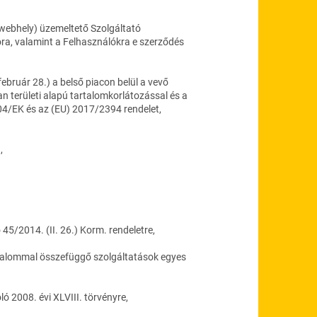
 webhely) üzemeltető Szolgáltató
óra, valamint a Felhasználókra e szerződés
uár 28.) a belső piacon belül a vevő
an területi alapú tartalomkorlátozással és a
04/EK és az (EU) 2017/2394 rendelet,
,
 45/2014. (II. 26.) Korm. rendeletre,
sadalommal összefüggő szolgáltatások egyes
ló 2008. évi XLVIII. törvényre,