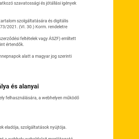
atkozó szavatossági és jótállási igények
 tartalom szolgáltatására és digitális
73/2021. (VI. 30.) Korm. rendeletre
szerződési feltételek vagy ÁSZF) említett
int értendők.
nnepnapok alatt a magyar jog szerinti
álya és alanyai
bhely felhasználására, a webhelyen működő
ek eladója, szolgáltatások nyújtója.
int a webhely weboldalait meglátogató