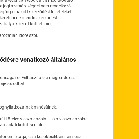
ve jogi személyiséggel nem rendelkező
megfogalmazott szerződési feltételeket
ek keretében kötendő szerződést
abályai szerint kötheti meg.
ározatlan időre szól.
rződésre vonatkozó általános
onságairól Felhasználó a megrendelést
 tájékozódhat.
jognyilatkozatnak minősülnek.
l köteles visszaigazolni. Ha a visszaigazolás
ajánlati kötöttség alól.
atónem iktatja, és a későbbiekben nem lesz