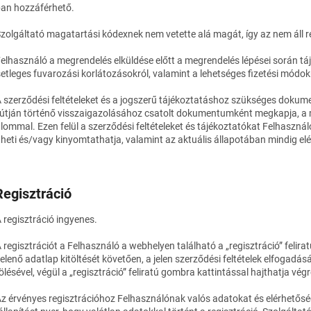
ban hozzáférhető.
Szolgáltató magatartási kódexnek nem vetette alá magát, így az nem áll r
Felhasználó a megrendelés elküldése előtt a megrendelés lépései során táj
setleges fuvarozási korlátozásokról, valamint a lehetséges fizetési módok
A szerződési feltételeket és a jogszerű tájékoztatáshoz szükséges dok
 útján történő visszaigazolásához csatolt dokumentumként megkapja, a
alommal. Ezen felül a szerződési feltételeket és tájékoztatókat Felhasz
ltheti és/vagy kinyomtathatja, valamint az aktuális állapotában mindig el
Regisztráció
A regisztráció ingyenes.
A regisztrációt a Felhasználó a webhelyen található a „regisztráció” felir
elenő adatlap kitöltését követően, a jelen szerződési feltételek elfogadás
ölésével, végül a „regisztráció” feliratú gombra kattintással hajthatja végr
Az érvényes regisztrációhoz Felhasználónak valós adatokat és elérhetős