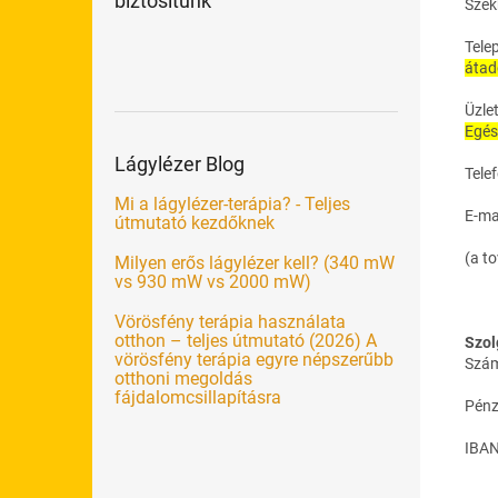
biztosítunk
Szék
Tele
átad
Üzle
Egés
Lágylézer Blog
Tele
Mi a lágylézer-terápia? - Teljes
E-mai
útmutató kezdőknek
(a t
Milyen erős lágylézer kell? (340 mW
vs 930 mW vs 2000 mW)
Vörösfény terápia használata
otthon – teljes útmutató (2026) A
Szol
vörösfény terápia egyre népszerűbb
Szám
otthoni megoldás
fájdalomcsillapításra
Pénz
IBA