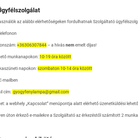
Ügyfélszolgálat
asználók az alábbi elérhetőségeken fordulhatnak Szolgáltató ügyfélszolg
Telefonon
fonszám:
+36306307844
– a hívás
nem
emelt díjas!
hető munkanapokon:
10-19 óra között
aszüneti napokon:
szombaton 10-14 óra között
 E-mailben
il cím:
gyogyfenylampa@gmail.com
et: a webhely „Kapcsolat” menüpontja alatt elérhető üzenetküldési lehet
lyen úton érkező e-mailekre a Szolgáltató az érkezéstől számított 2 munka