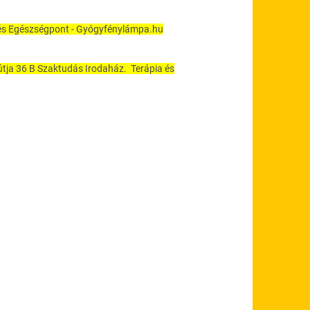
a és Egészségpont - Gyógyfénylámpa.hu
útja 36 B Szaktudás Irodaház. Terápia és