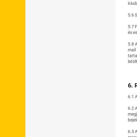
írás
5.6 
5.7 
és e
5.8 
mail
tart
letö
6. 
6.1 
6.2 
megj
bejel
6.3 