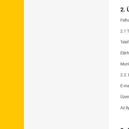
2. 
Felh
2.1 
Tele
Elér
Munk
2.2.
E-ma
Üzen
Az i