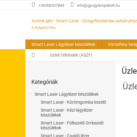
Ugrás
+36306307844
info@gyogylampabolt.hu
a
fő
tartalomhoz
ActiveLight - Smart Laser - Gyógyfénylámpa webáruház
A Gyógyító Fény
Smart Laser Lágylézer készülékek
Vörösfény terá
Kezdőlap
Üzleti feltételek (ÁSZF)
O
Üzle
l
Kategóriák
d
Kategóriák
átugrása
a
Üzle
l
Smart Laser Lágylézer készülékek
s
Smart Laser - Körömgomba kezelő
ó
Smart Laser - Kézi lágylézer
p
készülékek
a
Smart Laser - Fülkezelő Orrkezelő
n
készülékek
e
Smart Laser - Csukló lézer