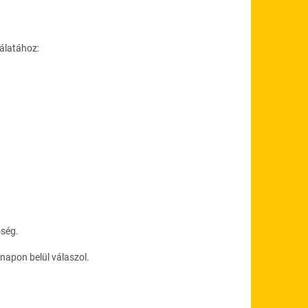
álatához:
őség.
napon belül válaszol.