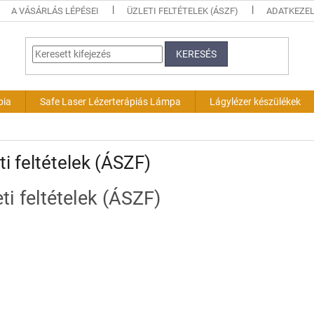
A VÁSÁRLÁS LÉPÉSEI
ÜZLETI FELTÉTELEK (ÁSZF)
ADATKEZEL
KERESÉS
pia
Safe Laser Lézerterápiás Lámpa
Lágylézer készülékek
ti feltételek (ÁSZF)
ti feltételek (ÁSZF)