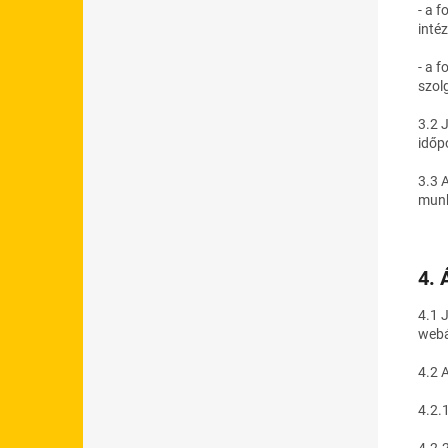
- a 
inté
- a f
szol
3.2 
időp
3.3 
munk
4. 
4.1 
webá
4.2 A
4.2.
4.2.