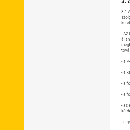
3. 
3.1 
szol
kere
- AZ
álla
megk
tová
- a 
- a 
- a 
- a 
- az
kérdé
- a g