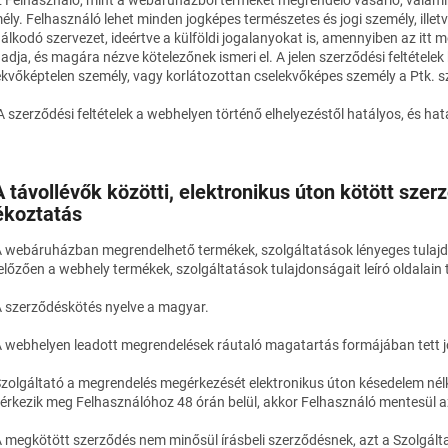
ély. Felhasználó lehet minden jogképes természetes és jogi személy, illet
álkodó szervezet, ideértve a külföldi jogalanyokat is, amennyiben az itt 
gadja, és magára nézve kötelezőnek ismeri el. A jelen szerződési feltétel
ekvőképtelen személy, vagy korlátozottan cselekvőképes személy a Ptk. sz
A szerződési feltételek a webhelyen történő elhelyezéstől hatályos, és hat
A távollévők közötti, elektronikus úton kötött sze
ékoztatás
A webáruházban megrendelhető termékek, szolgáltatások lényeges tulajd
lőzően a webhely termékek, szolgáltatások tulajdonságait leíró oldalain
A szerződéskötés nyelve a magyar.
A webhelyen leadott megrendelések ráutaló magatartás formájában tett 
Szolgáltató a megrendelés megérkezését elektronikus úton késedelem nélkü
érkezik meg Felhasználóhoz 48 órán belül, akkor Felhasználó mentesül az 
A megkötött szerződés nem minősül írásbeli szerződésnek, azt a Szolgált