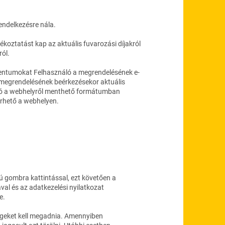
endelkezésre nála.
ékoztatást kap az aktuális fuvarozási díjakról
ról.
umentumokat Felhasználó a megrendelésének e-
 megrendelésének beérkezésekor aktuális
náló a webhelyről menthető formátumban
érhető a webhelyen.
atú gombra
kattintással, ezt követően a
ával és az adatkezelési nyilatkozat
e.
égeket kell megadnia. Amennyiben