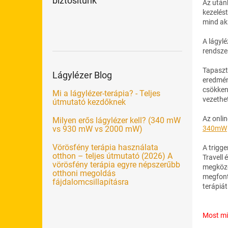
biztosítunk
Az utánk
kezelést
mind ak
A lágylé
rendsze
Tapaszt
Lágylézer Blog
eredmény
csökken
Mi a lágylézer-terápia? - Teljes
vezethe
útmutató kezdőknek
Az onli
Milyen erős lágylézer kell? (340 mW
340mW
vs 930 mW vs 2000 mW)
Vörösfény terápia használata
A trigge
otthon – teljes útmutató (2026) A
Travell 
vörösfény terápia egyre népszerűbb
megköze
otthoni megoldás
megfont
fájdalomcsillapításra
terápiát
Most mi