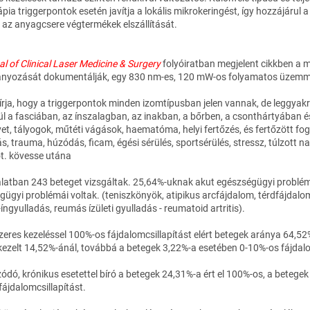
ápia triggerpontok esetén javítja a lokális mikrokeringést, így hozzájáru
i az anyagcsere végtermékek elszállítását.
l of Clinical Laser Medicine & Surgery
folyóiratban megjelent cikkben a m
nyozását dokumentálják, egy 830 nm-es, 120 mW-os folyamatos üzemmó
leírja, hogy a triggerpontok minden izomtípusban jelen vannak, de leggy
l a fasciában, az ínszalagban, az inakban, a bőrben, a csonthártyában é
et, tályogok, műtéti vágások, haematóma, helyi fertőzés, és fertőzött f
s, trauma, húzódás, ficam, égési sérülés, sportsérülés, stressz, túlzott n
ot. kövesse utána
álatban 243 beteget vizsgáltak. 25,64%-uknak akut egészségügyi problém
ügyi problémái voltak. (teniszkönyök, atipikus arcfájdalom, térdfájdalom,
-íngyulladás, reumás ízületi gyulladás - reumatoid artritis).
zeres kezeléssel 100%-os fájdalomcsillapítást elért betegek aránya 64,52
kezelt 14,52%-ánál, továbbá a betegek 3,22%-a esetében 0-10%-os fájdalo
ódó, krónikus esetettel bíró a betegek 24,31%-a ért el 100%-os, a betegek
ájdalomcsillapítást.