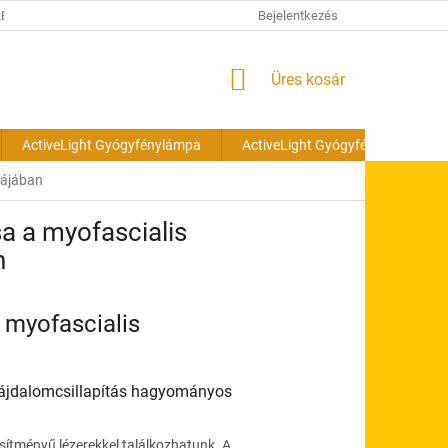
ÉSI TÁJÉKOZTATÓ
Bejelentkezés
KOSÁR
Üres kosár
ActiveLight Gyógyfénylámpa
ActiveLight Gyógyfénylámpa cs
iájában
a a myofascialis
n
 myofascialis
fájdalomcsillapítás hagyományos
jesítményű lézerekkel találkozhatunk. A