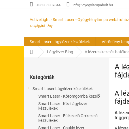
Ugrás
+36306307844
info@gyogylampabolt.hu
a
fő
tartalomhoz
ActiveLight - Smart Laser - Gyógyfénylámpa webáruház
A Gyógyító Fény
Smart Laser Lágylézer készülékek
Vörösfény terá
Kezdőlap
Lágylézer Blog
A lézeres kezelés hatéko
O
A lé
l
Kategóriák
d
fájd
Kategóriák
átugrása
a
l
Smart Laser Lágylézer készülékek
s
A lé
Smart Laser - Körömgomba kezelő
ó
fájd
Smart Laser - Kézi lágylézer
p
készülékek
a
A léze
Smart Laser - Fülkezelő Orrkezelő
n
trigger
készülékek
e
Smart Laser - Csukló lézer
A lézere