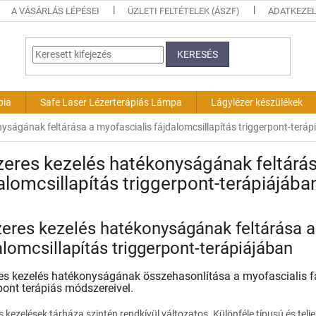
A VÁSÁRLÁS LÉPÉSEI
ÜZLETI FELTÉTELEK (ÁSZF)
ADATKEZEL
KERESÉS
pia
Safe Laser Lézerterápiás Lámpa
Lágylézer készülékek
nyságának feltárása a myofascialis fájdalomcsillapítás triggerpont-teráp
zeres kezelés hatékonyságának feltárás
alomcsillapítás triggerpont-terápiájába
zeres kezelés hatékonyságának feltárása a
alomcsillapítás triggerpont-terápiájában
res kezelés hatékonyságának összehasonlítása a myofascialis 
pont terápiás módszereivel.
s kezelések tárháza szintén rendkívül változatos. Különféle típusú és tel