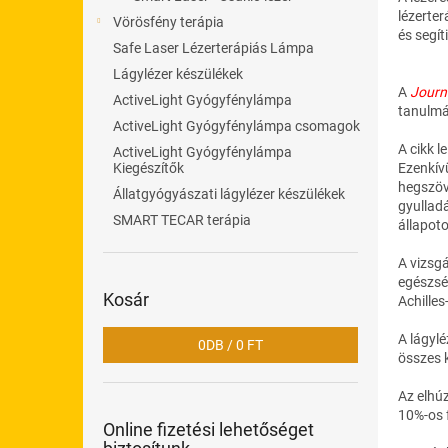
l
lézerter
Vörösfény terápia
és segít
Safe Laser Lézerterápiás Lámpa
Lágylézer készülékek
A
Journa
ActiveLight Gyógyfénylámpa
tanulmá
ActiveLight Gyógyfénylámpa csomagok
A cikk 
ActiveLight Gyógyfénylámpa
Ezenkívü
Kiegészítők
hegszöv
Állatgyógyászati lágylézer készülékek
gyulladá
SMART TECAR terápia
állapot
A vizsg
egészség
Kosár
Achilles
A lágylé
0
DB /
0 FT
összes 
Az elhúz
10%-os f
Online fizetési lehetőséget