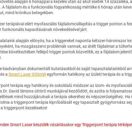
övetés alapján 6 hónappal a kezelés után az akut esetek 14 százaléka, a 
. A fájdalom és a funkcionális fogyatékosság mértéke 6 hónap után kevese
ut, mind krónikus betegekben.
zer terápiával elért myofasciális fájdalomcsillapítás a trigger ponton a 
r funkcionális kapacitásának növekedésével járt.
alataink alapján előnyös, ha a triggereket naponta kétszer-háromszor k
eként, ha mozgásszervi problémák vannak, az átélt fájdalmat a túlterhelt
tése következtében fellépő trigger pontok közvetítik, ez a fájdalom jele
t.
ne kiadványban dokumentált kutatásokból és saját tapasztalatainkból arr
és a
Smart Laser 930mW
egyformán hatékony az ízületi terápia és a trig
rpont terápia egy hatékony és sokoldalú módszer az izom- és myofasciáli
és Dr. David Simons úttörő munkájával kezdődött, és azóta is folyamatosa
lítések mind hozzájárulnak a terápia sikeréhez és népszerűségéhez. Ha 
olnia a triggerpont terápia kipróbálását egy tapasztalt gyógytornász seg
 a triggerpont kezelésekre!
nden Smart Laser készülék vásárlásakor egy Triggerpont terápia térké