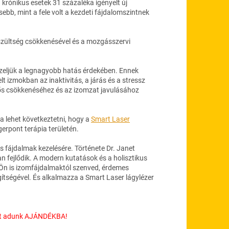
krónikus esetek 31 százaléka igényelt új
bb, mint a fele volt a kezdeti fájdalomszintnek
feszültség csökkenésével és a mozgásszervi
ezeljük a legnagyobb hatás érdekében. Ennek
 izmokban az inaktivitás, a járás és a stressz
ntős csökkenéséhez és az izomzat javulásához
a lehet következtetni, hogy a
Smart Laser
gerpont terápia területén.
s fájdalmak kezelésére. Története Dr. Janet
n fejlődik. A modern kutatások és a holisztikus
Ön is izomfájdalmaktól szenved, érdemes
ítségével. És alkalmazza a Smart Laser lágylézer
pet adunk AJÁNDÉKBA!