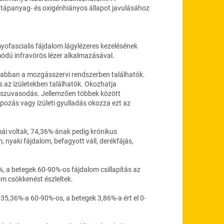
l a tápanyag- és oxigénhiányos állapot javulásához
yofascialis fájdalom lágylézeres kezelésének
dú infravörös lézer alkalmazásával.
akrabban a mozgásszervi rendszerben találhatók.
s az ízületekben találhatók. Okozhatja
ogszuvasodás. Jellemzően többek között
apozás vagy ízületi gyulladás okozza ezt az
ái voltak, 74,36%-ának pedig krónikus
 nyaki fájdalom, befagyott váll, derékfájás,
%, a betegek 60-90%-os fájdalom csillapítás az
m csökkenést észleltek.
 35,36%-a 60-90%-os, a betegek 3,86%-a ért el 0-