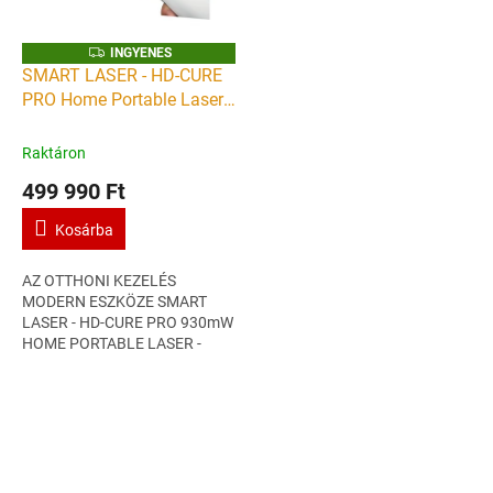
I
INGYENES
N
SMART LASER - HD-CURE
G
PRO Home Portable Laser
Y
E
930mW - kézi lágylézer
N
E
készülék - Gyógyító lézer
Raktáron
S
otthoni használatra
499 990 Ft
Kosárba
AZ OTTHONI KEZELÉS
MODERN ESZKÖZE SMART
LASER - HD-CURE PRO 930mW
HOME PORTABLE LASER -
LÁGYLÉZER KÉSZÜLÉK ERŐ,
ENERGIA, EGÉSZSÉG OTTHON
BIOSTIMULÁCIÓ,
GYÓGYÍTÁS,...