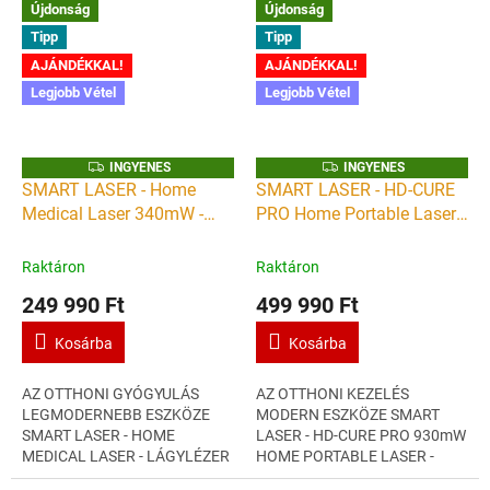
Újdonság
Újdonság
Tipp
Tipp
AJÁNDÉKKAL!
AJÁNDÉKKAL!
Legjobb Vétel
Legjobb Vétel
I
I
INGYENES
INGYENES
N
N
SMART LASER - Home
SMART LASER - HD-CURE
G
G
Medical Laser 340mW -
PRO Home Portable Laser
Y
Y
E
E
kézi lágylézer készülék -
930mW - kézi lágylézer
N
N
E
E
Gyógyító lézer otthoni
készülék - Gyógyító lézer
Raktáron
Raktáron
S
S
használatra
otthoni használatra
249 990 Ft
499 990 Ft
Kosárba
Kosárba
AZ OTTHONI GYÓGYULÁS
AZ OTTHONI KEZELÉS
LEGMODERNEBB ESZKÖZE
MODERN ESZKÖZE SMART
SMART LASER - HOME
LASER - HD-CURE PRO 930mW
MEDICAL LASER - LÁGYLÉZER
HOME PORTABLE LASER -
KÉSZÜLÉK ERŐ, ENERGIA,
LÁGYLÉZER KÉSZÜLÉK ERŐ,