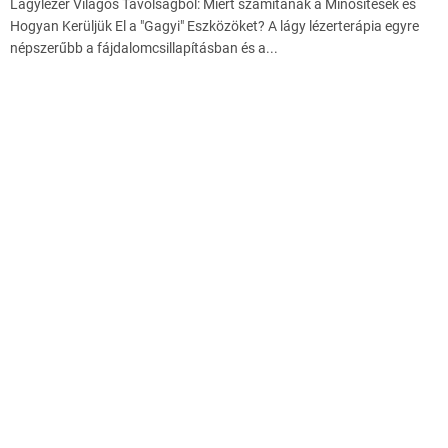
Lágylézer Világos Távolságból: Miért számítanak a Minősítések és
Hogyan Kerüljük El a "Gagyi" Eszközöket? A lágy lézerterápia egyre
népszerűbb a fájdalomcsillapításban és a...