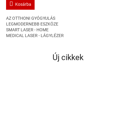
Kosárba
AZ OTTHONI GYÓGYULÁS
LEGMODERNEBB ESZKÖZE
SMART LASER - HOME
MEDICAL LASER - LÁGYLÉZER
KÉSZÜLÉK ERŐ, ENERGIA,
EGÉSZSÉG OTTHON
BIOSTIMULÁCIÓ, GYÓGYÍTÁS,
Új cikkek
EGÉSZSÉGMEGŐRZÉS...