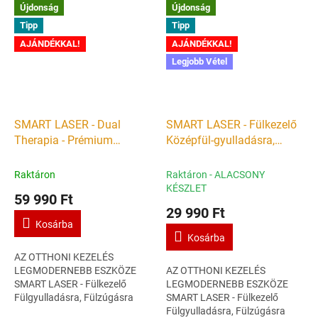
EGÉSZSÉG OTTHON
ENERGIA, EGÉSZSÉG OTTHON
Újdonság
Újdonság
BIOSTIMULÁCIÓ, GYÓGYÍTÁS,
BIOSTIMULÁCIÓ,
Tipp
Tipp
EGÉSZSÉGMEGŐRZÉS...
GYÓGYÍTÁS,...
AJÁNDÉKKAL!
AJÁNDÉKKAL!
Legjobb Vétel
SMART LASER - Dual
SMART LASER - Fülkezelő
Therapia - Prémium
Középfül-gyulladásra,
Fülkezelő és Orrkezelő -
Fülzúgásra - Tinnitus Otitis
Középfül-gyulladásra,
Media Dizziness 650nm
Raktáron
Raktáron - ALACSONY
Fülzúgásra és
lágylézer terápiás készülék
KÉSZLET
59 990 Ft
Orrmelléküreg gyulladásra -
- Gyógyító lézer
29 990 Ft
Tinnitus Otitis Media
Kosárba
Dizziness 650nm lágylézer
Kosárba
terápiás készülék -
AZ OTTHONI KEZELÉS
Gyógyító lézer
LEGMODERNEBB ESZKÖZE
AZ OTTHONI KEZELÉS
SMART LASER - Fülkezelő
LEGMODERNEBB ESZKÖZE
Fülgyulladásra, Fülzúgásra
SMART LASER - Fülkezelő
Tinnitus Otitis Media 650nm
Fülgyulladásra, Fülzúgásra