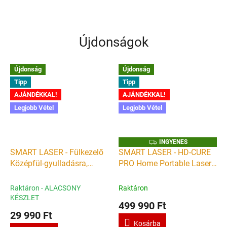
Fungus Cleaning Laser Device
lábköröm kezelésére A
Dupla lézer - Megduplázott...
körömgomba egy igen...
Újdonságok
Újdonság
Újdonság
Tipp
Tipp
AJÁNDÉKKAL!
AJÁNDÉKKAL!
Legjobb Vétel
Legjobb Vétel
I
INGYENES
N
SMART LASER - Fülkezelő
SMART LASER - HD-CURE
G
Középfül-gyulladásra,
PRO Home Portable Laser
Y
E
Fülzúgásra - Tinnitus Otitis
930mW - kézi lágylézer
N
E
Media Dizziness 650nm
készülék - Gyógyító lézer
Raktáron - ALACSONY
Raktáron
S
lágylézer terápiás készülék
otthoni használatra
KÉSZLET
499 990 Ft
- Gyógyító lézer
29 990 Ft
Kosárba