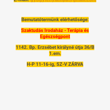
Bemutatótermünk elérhetősége:
Szaktudás Irodaház - Terápia és
Egészségpont
1142. Bp. Erzsébet királyné útja 36/B
1.em.
H-P 11-16-ig, SZ-V ZÁRVA