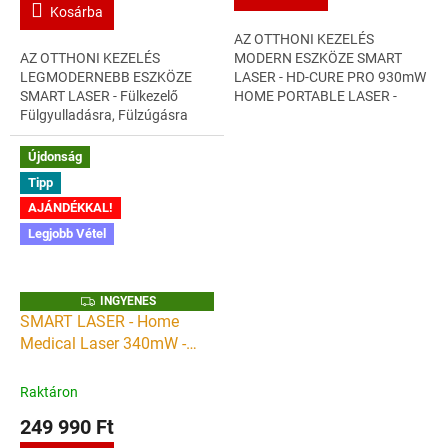
Kosárba
AZ OTTHONI KEZELÉS
AZ OTTHONI KEZELÉS
MODERN ESZKÖZE SMART
LEGMODERNEBB ESZKÖZE
LASER - HD-CURE PRO 930mW
SMART LASER - Fülkezelő
HOME PORTABLE LASER -
Fülgyulladásra, Fülzúgásra
LÁGYLÉZER KÉSZÜLÉK ERŐ,
Tinnitus Otitis Media 650nm
ENERGIA, EGÉSZSÉG OTTHON
lágylézer terápiás készülék
BIOSTIMULÁCIÓ,
Újdonság
ERŐ, ENERGIA,...
GYÓGYÍTÁS,...
Tipp
AJÁNDÉKKAL!
Legjobb Vétel
I
INGYENES
N
SMART LASER - Home
G
Medical Laser 340mW -
Y
E
kézi lágylézer készülék -
N
E
Gyógyító lézer otthoni
Raktáron
S
használatra
249 990 Ft