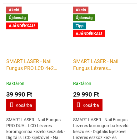
lágylézer terápiás készülék
Tinnitus Otitis Media 650nm
ERŐ, ENERGIA,...
lágylézer terápiás készülék
Akció
Akció
ERŐ, ENERGIA,...
Újdonság
Újdonság
AJÁNDÉKKAL!
Tipp
AJÁNDÉKKAL!
SMART LASER - Nail
SMART LASER - Nail
Fungus PRO LCD 4+2
Fungus Lézeres
Lézeres körömgomba
körömgomba kezelő
kezelő készülék
készülék
Raktáron
Raktáron
39 990 Ft
29 990 Ft
Kosárba
Kosárba
SMART LASER - Nail Fungus
SMART LASER - Nail Fungus
PRO DUAL LCD Lézeres
Lézeres körömgomba kezelő
körömgomba kezelő készülék -
készülék - Digitális kijelzővel
Digitális LCD kijelzővel - Nail
Lézeres eszköz kéz- és