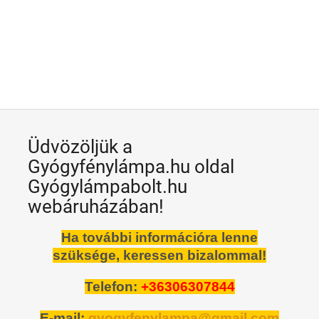
Üdvözöljük a
Gyógyfénylámpa.hu oldal
Gyógylámpabolt.hu
webáruházában!
Ha további információra lenne
szüksége, keressen bizalommal!
Telefon:
+36306307844
E-mail:
gyogyfenylampa@gmail.com