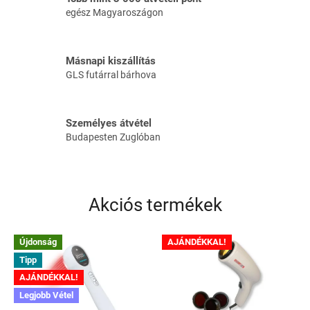
o
egész Magyaroszágon
l
t
Másnapi kiszállítás
.
GLS futárral bárhova
h
u
Személyes átvétel
w
Budapesten Zuglóban
e
b
á
Akciós termékek
r
u
Újdonság
AJÁNDÉKKAL!
h
Tipp
á
AJÁNDÉKKAL!
z
Legjobb Vétel
á