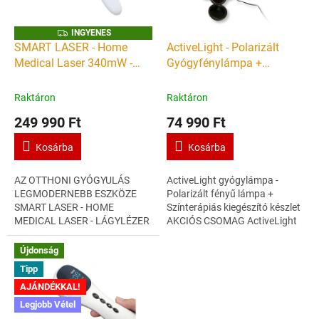
b
a
I
INGYENES
N
SMART LASER - Home
ActiveLight - Polarizált
n
G
Medical Laser 340mW -
Gyógyfénylámpa +
Y
!
E
kézi lágylézer készülék -
Színterápiás készlet +
N
E
Gyógyító lézer otthoni
Könyv
Raktáron
Raktáron
S
használatra
249 990 Ft
74 990 Ft
Kosárba
Kosárba
AZ OTTHONI GYÓGYULÁS
ActiveLight gyógylámpa -
LEGMODERNEBB ESZKÖZE
Polarizált fényű lámpa +
SMART LASER - HOME
Színterápiás kiegészító készlet
MEDICAL LASER - LÁGYLÉZER
AKCIÓS CSOMAG ActiveLight
KÉSZÜLÉK ERŐ, ENERGIA,
fényterápiás lámpa prevenciós
EGÉSZSÉG OTTHON
és gyógyászati eszköz
Újdonság
BIOSTIMULÁCIÓ, GYÓGYÍTÁS,
+AJÁNDÉK...
Tipp
EGÉSZSÉGMEGŐRZÉS...
AJÁNDÉKKAL!
Legjobb Vétel