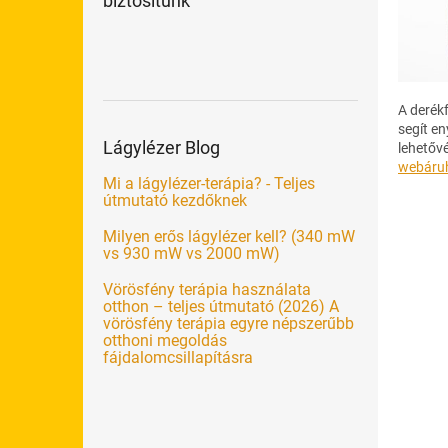
biztosítunk
A derék
segít en
Lágylézer Blog
lehetővé
webáru
Mi a lágylézer-terápia? - Teljes
útmutató kezdőknek
Milyen erős lágylézer kell? (340 mW
vs 930 mW vs 2000 mW)
Vörösfény terápia használata
otthon – teljes útmutató (2026) A
vörösfény terápia egyre népszerűbb
otthoni megoldás
fájdalomcsillapításra