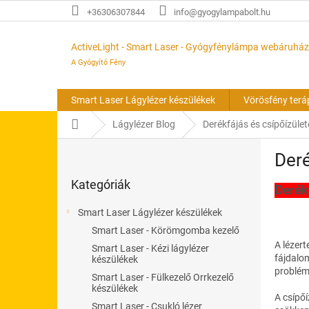
Ugrás
+36306307844
info@gyogylampabolt.hu
a
fő
tartalomhoz
ActiveLight - Smart Laser - Gyógyfénylámpa webáruház
A Gyógyító Fény
Smart Laser Lágylézer készülékek
Vörösfény terá
Kezdőlap
Lágylézer Blog
Derékfájás és csípőízület
O
Deré
l
Kategóriák
d
Kategóriák
átugrása
Derék
a
l
Smart Laser Lágylézer készülékek
s
Smart Laser - Körömgomba kezelő
ó
A lézert
Smart Laser - Kézi lágylézer
p
fájdalom
készülékek
a
problémá
Smart Laser - Fülkezelő Orrkezelő
n
készülékek
e
A csípőí
Smart Laser - Csukló lézer