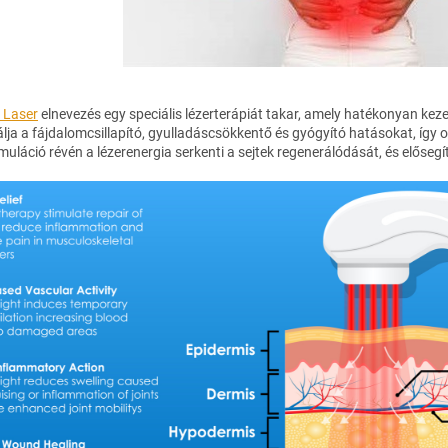
 Laser
elnevezés egy speciális lézerterápiát takar, amely hatékonyan kezel
lja a fájdalomcsillapító, gyulladáscsökkentő és gyógyító hatásokat, így
muláció révén a lézerenergia serkenti a sejtek regenerálódását, és elősegí