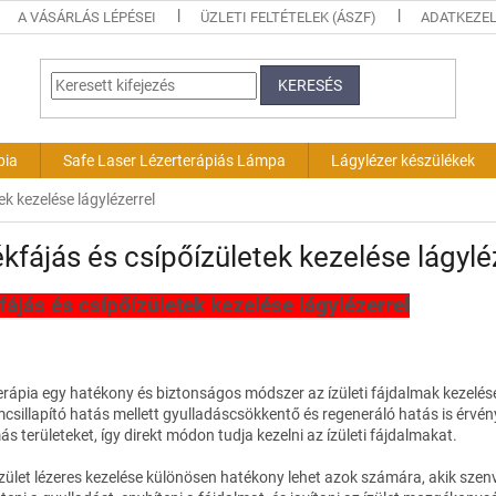
A VÁSÁRLÁS LÉPÉSEI
ÜZLETI FELTÉTELEK (ÁSZF)
ADATKEZEL
KERESÉS
pia
Safe Laser Lézerterápiás Lámpa
Lágylézer készülékek
ek kezelése lágylézerrel
kfájás és csípőízületek kezelése lágylé
fájás és csípőízületek kezelése lágylézerrel
erápia egy hatékony és biztonságos módszer az ízületi fájdalmak kezelésé
csillapító hatás mellett gyulladáscsökkentő és regeneráló hatás is érvénye
s területeket, így direkt módon tudja kezelni az ízületi fájdalmakat.
zület lézeres kezelése különösen hatékony lehet azok számára, akik szenv