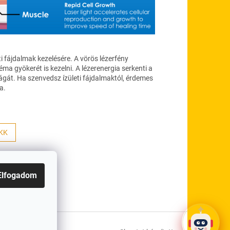
 fájdalmak kezelésére. A vörös lézerfény
ma gyökerét is kezelni. A lézerenergia serkenti a
ságát. Ha szenvedsz ízületi fájdalmaktól, érdemes
a.
KK
 Á.SZ.F.
×
Elfogadom
Üdv! Segíthetek kiválasztani
a megfelelő készüléket?