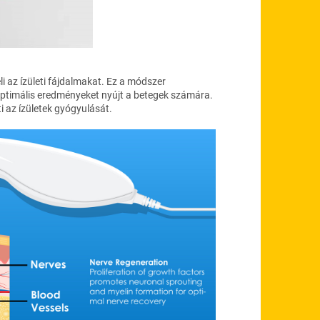
i az ízületi fájdalmakat. Ez a módszer
 optimális eredményeket nyújt a betegek számára.
ti az ízületek gyógyulását.