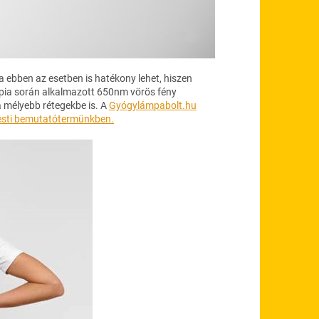
 ebben az esetben is hatékony lehet, hiszen
rápia során alkalmazott 650nm vörös fény
 a mélyebb rétegekbe is. A
Gyógylámpabolt.hu
sti bemutatótermünkben.