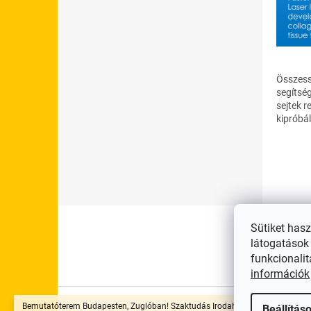
Összess
segítség
sejtek r
kipróbá
L
á
Sütiket has
Visszak
b
látogatások 
l
funkcionalit
é
információk
c
Bemutatóterem Budapesten, Zuglóban! Szaktudás Irodaház Terápia és
Beállítás