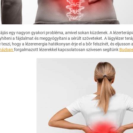
fájás egy nagyon gyakori probléma, amivel sokan küzdenek. A lézerterápia
yhíteni a fájdalmat és meggyógyítani a sérült szöveteket. A lágylézer te
 teszi, hogy a lézerenergia hatékonyan érje el a bőr felszínét, és eljusson
házban
forgalmazott lézerekkel kapcsolatosan szívesen segítünk
Budape