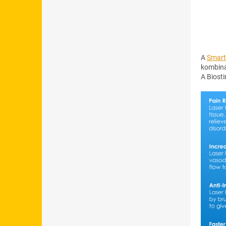
A
Smart
kombiná
A Biosti