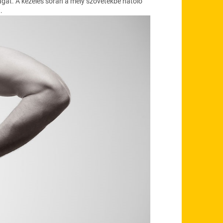
ságát. A kezelés során a mély szövetekbe hatoló
.