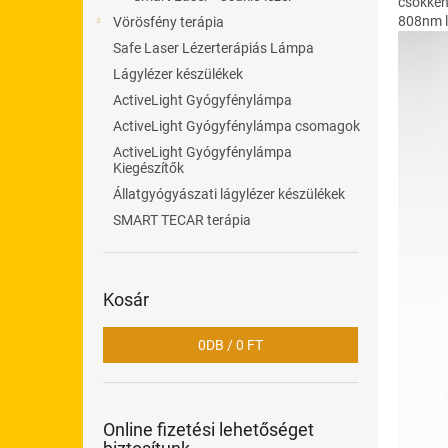
l
csökkent
808nm lá
Vörösfény terápia
Safe Laser Lézerterápiás Lámpa
Lágylézer készülékek
ActiveLight Gyógyfénylámpa
ActiveLight Gyógyfénylámpa csomagok
ActiveLight Gyógyfénylámpa
Kiegészítők
Állatgyógyászati lágylézer készülékek
SMART TECAR terápia
Kosár
0
DB /
0 FT
Online fizetési lehetőséget