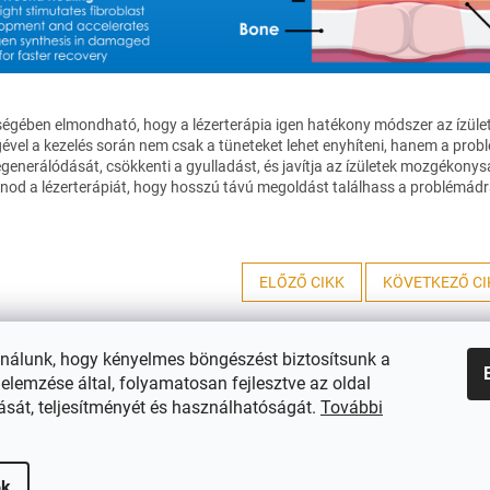
égében elmondható, hogy a lézerterápia igen hatékony módszer az ízületi
ével a kezelés során nem csak a tüneteket lehet enyhíteni, hanem a problé
egenerálódását, csökkenti a gyulladást, és javítja az ízületek mozgékony
lnod a lézerterápiát, hogy hosszú távú megoldást találhass a problémádr
ELŐZŐ CIKK
KÖVETKEZŐ CI
ználunk, hogy kényelmes böngészést biztosítsunk a
üldési és visszatérítési tájékoztató
Szállítási feltételek
Üzleti Feltételek
elemzése által, folyamatosan fejlesztve az oldal
ását, teljesítményét és használhatóságát.
További
ok