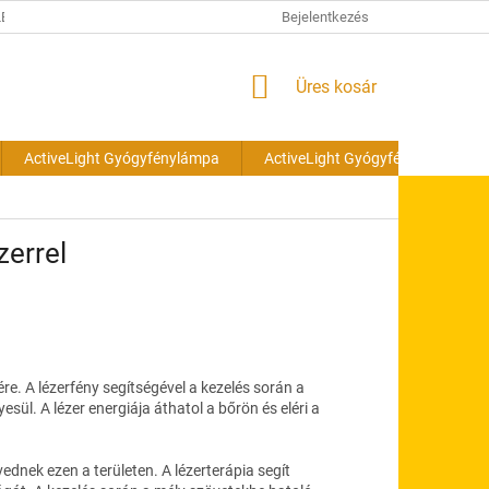
ÉSI TÁJÉKOZTATÓ
Bejelentkezés
KOSÁR
Üres kosár
ActiveLight Gyógyfénylámpa
ActiveLight Gyógyfénylámpa cs
zerrel
re. A lézerfény segítségével a kezelés során a
sül. A lézer energiája áthatol a bőrön és eléri a
ednek ezen a területen. A lézerterápia segít