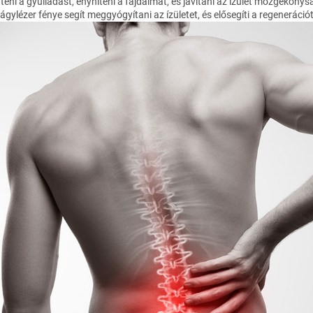
eni a gyulladást, enyhíteni a fájdalmat, és javítani az ízület mozgékony
gylézer fénye segít meggyógyítani az ízületet, és elősegíti a regenerációt