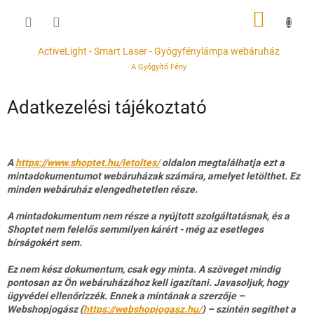
Ugrás
KOSÁR
a
fő
tartalomhoz
ActiveLight - Smart Laser - Gyógyfénylámpa webáruház
A Gyógyító Fény
Adatkezelési tájékoztató
A
https://www.shoptet.hu/letoltes/
oldalon megtalálhatja ezt a
mintadokumentumot webáruházak számára, amelyet letölthet. Ez
minden webáruház elengedhetetlen része.
A mintadokumentum nem része a nyújtott szolgáltatásnak, és a
Shoptet nem felelős semmilyen kárért - még az esetleges
bírságokért sem.
Ez nem kész dokumentum, csak egy minta. A szöveget mindig
pontosan az Ön webáruházához kell igazítani. Javasoljuk, hogy
ügyvédei ellenőrizzék. Ennek a mintának a szerzője –
Webshopjogász (
https://webshopjogasz.hu/
) – szintén segíthet a