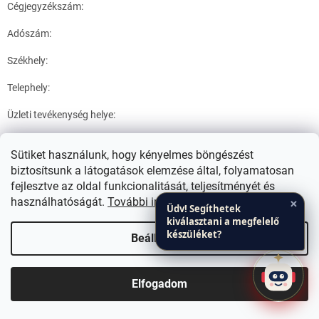
Cégjegyzékszám:
Adószám:
Székhely:
Telephely:
Üzleti tevékenység helye:
Telefon:
Sütiket használunk, hogy kényelmes böngészést
E-mail cím:
biztosítsunk a látogatások elemzése által, folyamatosan
fejlesztve az oldal funkcionalitását, teljesítményét és
×
használhatóságát.
További információk
Üdv! Segíthetek
kiválasztani a megfelelő
mint a termékeket átvételi pontra kiszállító szolgáltatót (a
készüléket?
továbbiakban: Adatfeldolgozó),
Beállítások
Bemutatóterem Budapesten, Zuglóban! Szaktudás Irodaház
Elfogadom
*
szállító neve (Csomagautomata)
Terápia és Egészségpont 1143.Bp. Erzsébet királyné út 36/B 1.em.
Cégjegyzékszám: