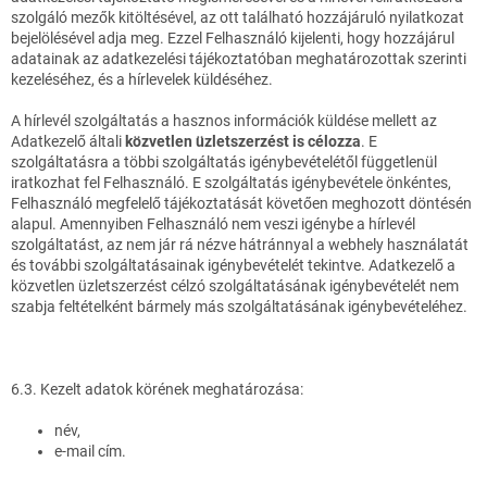
szolgáló mezők kitöltésével, az ott található hozzájáruló nyilatkozat
bejelölésével adja meg. Ezzel Felhasználó kijelenti, hogy hozzájárul
adatainak az adatkezelési tájékoztatóban meghatározottak szerinti
kezeléséhez, és a hírlevelek küldéséhez.
A hírlevél szolgáltatás a hasznos információk küldése mellett az
Adatkezelő általi
közvetlen üzletszerzést is célozza
. E
szolgáltatásra a többi szolgáltatás igénybevételétől függetlenül
iratkozhat fel Felhasználó. E szolgáltatás igénybevétele önkéntes,
Felhasználó megfelelő tájékoztatását követően meghozott döntésén
alapul. Amennyiben Felhasználó nem veszi igénybe a hírlevél
szolgáltatást, az nem jár rá nézve hátránnyal a webhely használatát
és további szolgáltatásainak igénybevételét tekintve. Adatkezelő a
közvetlen üzletszerzést célzó szolgáltatásának igénybevételét nem
szabja feltételként bármely más szolgáltatásának igénybevételéhez.
6.3. Kezelt adatok körének meghatározása:
név,
e-mail cím.