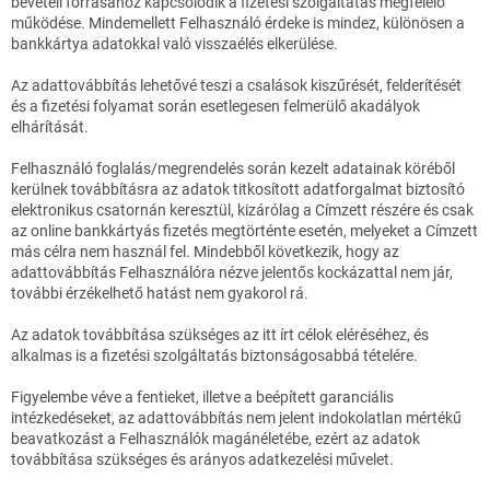
bevételi forrásához kapcsolódik a fizetési szolgáltatás megfelelő
működése. Mindemellett Felhasználó érdeke is mindez, különösen a
bankkártya adatokkal való visszaélés elkerülése.
Az adattovábbítás lehetővé teszi a csalások kiszűrését, felderítését
és a fizetési folyamat során esetlegesen felmerülő akadályok
elhárítását.
Felhasználó foglalás/megrendelés során kezelt adatainak köréből
kerülnek továbbításra az adatok titkosított adatforgalmat biztosító
elektronikus csatornán keresztül, kizárólag a Címzett részére és csak
az online bankkártyás fizetés megtörténte esetén, melyeket a Címzett
más célra nem használ fel. Mindebből következik, hogy az
adattovábbítás Felhasználóra nézve jelentős kockázattal nem jár,
további érzékelhető hatást nem gyakorol rá.
Az adatok továbbítása szükséges az itt írt célok eléréséhez, és
alkalmas is a fizetési szolgáltatás biztonságosabbá tételére.
Figyelembe véve a fentieket, illetve a beépített garanciális
intézkedéseket, az adattovábbítás nem jelent indokolatlan mértékű
beavatkozást a Felhasználók magánéletébe, ezért az adatok
továbbítása szükséges és arányos adatkezelési művelet.