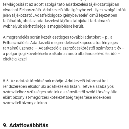
felvilágosítást az adott szolgáltató adatkezelési tájékoztatójában
olvashat Felhasználó. Adatkezelő által igénybe vett ilyen szolgáltatók
jelen tájékoztató „Adatfeldolgozó igénybevétele” című fejezetben
találhatók, ahol az adatkezelési tájékoztatójukat tartalmazó
webhelyük elérhetősége is megjelölésre került.
A megrendelés során kezelt esetleges további adatokat – pl. a
Felhasználó és Adatkezelő megrendeléssel kapcsolatos lényeges
tartalmú üzenetei – Adatkezelő a szerződéskötéstől számított 5 év –
a polgári jogi követelésekre alkalmazandó általános elévülési idő –
elteltéig kezeli.
8.6. Az adatok tárolásának módja: Adatkezelő informatikai
rendszerében elkülönülő adatkezelési listán, illetve a szabályos
számvitelhez szükséges adatok a számvitelről szóló törvény által
előírt bizonylat-megőrzési kötelezettség teljesítése érdekében
számviteli bizonylatokon.
9. A
dattovábbítás