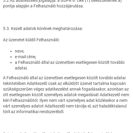
5.2.Az adatkezelés jogalapja: a GDPR 6. cikk (1) bekezdésének a)
pontja alapján a Felhasználó hozzájárulása.
5.3. Kezelt adatok körének meghatározása:
Az üzenetet küldő Felhasználó:
neve,
e-mail címe,
a Felhasználó által az üzenetben esetlegesen közölt további
adatai.
A Felhasználó által az üzenetben esetlegesen közölt további adatai
tekintetében Adatkezelő csak az elküldött üzenet tartalma kapcsán
szükségszerűen végez adatkezelést annak fogadásakor, azonban az
ott esetlegesen közölt személyes adatok megadását Adatkezelő nem
kéri Felhasználótól. Ilyen nem várt személyes adat közlésekor a nem
várt személyes adatot Adatkezelő nem tárolja el, azt haladéktalanul
törli az informatikai rendszeréből.