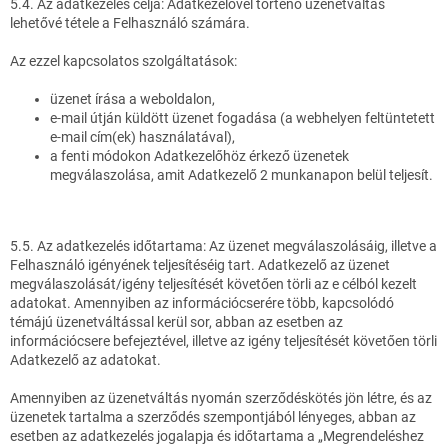
5.4. Az adatkezelés célja: Adatkezelővel történő üzenetváltás
lehetővé tétele a Felhasználó számára.
Az ezzel kapcsolatos szolgáltatások:
üzenet írása a weboldalon,
e-mail útján küldött üzenet fogadása (a webhelyen feltüntetett
e-mail cím(ek) használatával),
a fenti módokon Adatkezelőhöz érkező üzenetek
megválaszolása, amit Adatkezelő 2 munkanapon belül teljesít.
5.5. Az adatkezelés időtartama: Az üzenet megválaszolásáig, illetve a
Felhasználó igényének teljesítéséig tart. Adatkezelő az üzenet
megválaszolását/igény teljesítését követően törli az e célból kezelt
adatokat. Amennyiben az információcserére több, kapcsolódó
témájú üzenetváltással kerül sor, abban az esetben az
információcsere befejeztével, illetve az igény teljesítését követően törli
Adatkezelő az adatokat.
Amennyiben az üzenetváltás nyomán szerződéskötés jön létre, és az
üzenetek tartalma a szerződés szempontjából lényeges, abban az
esetben az adatkezelés jogalapja és időtartama a „Megrendeléshez