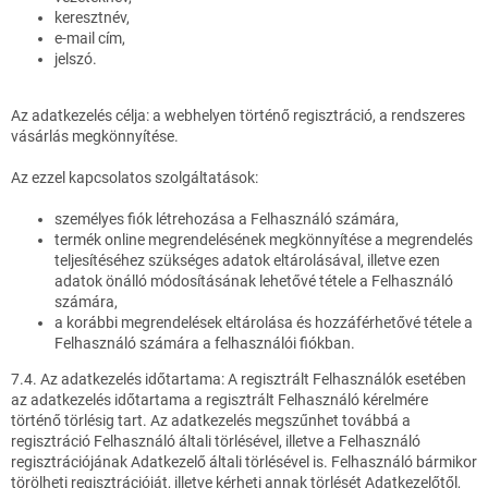
keresztnév,
e-mail cím,
jelszó.
Az adatkezelés célja: a webhelyen történő regisztráció, a rendszeres
vásárlás megkönnyítése.
Az ezzel kapcsolatos szolgáltatások:
személyes fiók létrehozása a Felhasználó számára,
termék online megrendelésének megkönnyítése a megrendelés
teljesítéséhez szükséges adatok eltárolásával, illetve ezen
adatok önálló módosításának lehetővé tétele a Felhasználó
számára,
a korábbi megrendelések eltárolása és hozzáférhetővé tétele a
Felhasználó számára a felhasználói fiókban.
7.4. Az adatkezelés időtartama: A regisztrált Felhasználók esetében
az adatkezelés időtartama a regisztrált Felhasználó kérelmére
történő törlésig tart. Az adatkezelés megszűnhet továbbá a
regisztráció Felhasználó általi törlésével, illetve a Felhasználó
regisztrációjának Adatkezelő általi törlésével is. Felhasználó bármikor
törölheti regisztrációját, illetve kérheti annak törlését Adatkezelőtől,