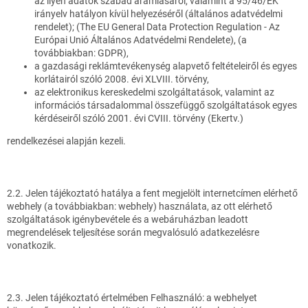
az ilyen adatok szabad áramlásáról, valamint a 95/46/EK
irányelv hatályon kívül helyezéséről (általános adatvédelmi
rendelet); (The EU General Data Protection Regulation - Az
Európai Unió Általános Adatvédelmi Rendelete), (a
továbbiakban: GDPR),
a gazdasági reklámtevékenység alapvető feltételeiről és egyes
korlátairól szóló 2008. évi XLVIII. törvény,
az elektronikus kereskedelmi szolgáltatások, valamint az
információs társadalommal összefüggő szolgáltatások egyes
kérdéseiről szóló 2001. évi CVIII. törvény (Ekertv.)
rendelkezései alapján kezeli.
2.2. Jelen tájékoztató hatálya a fent megjelölt internetcímen elérhető
webhely (a továbbiakban: webhely) használata, az ott elérhető
szolgáltatások igénybevétele és a webáruházban leadott
megrendelések teljesítése során megvalósuló adatkezelésre
vonatkozik.
2.3. Jelen tájékoztató értelmében Felhasználó: a webhelyet