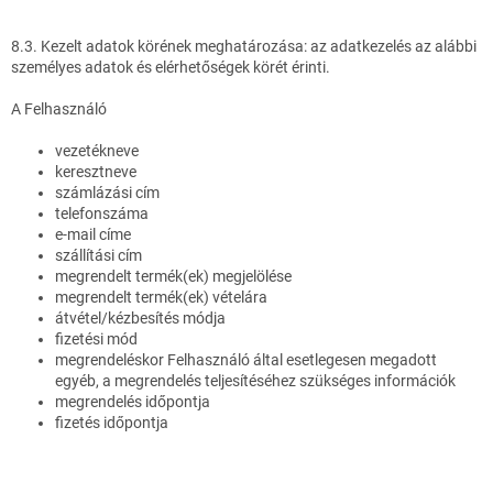
8.3. Kezelt adatok körének meghatározása: az adatkezelés az alábbi
személyes adatok és elérhetőségek körét érinti.
A Felhasználó
vezetékneve
keresztneve
számlázási cím
telefonszáma
e-mail címe
szállítási cím
megrendelt termék(ek) megjelölése
megrendelt termék(ek) vételára
átvétel/kézbesítés módja
fizetési mód
megrendeléskor Felhasználó által esetlegesen megadott
egyéb, a megrendelés teljesítéséhez szükséges információk
megrendelés időpontja
fizetés időpontja