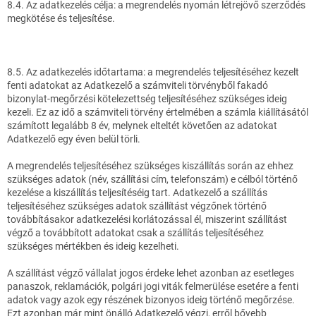
8.4. Az adatkezelés célja: a megrendelés nyomán létrejövő szerződés
megkötése és teljesítése.
8.5. Az adatkezelés időtartama: a megrendelés teljesítéséhez kezelt
fenti adatokat az Adatkezelő a számviteli törvényből fakadó
bizonylat-megőrzési kötelezettség teljesítéséhez szükséges ideig
kezeli. Ez az idő a számviteli törvény értelmében a számla kiállításától
számított legalább 8 év, melynek elteltét követően az adatokat
Adatkezelő egy éven belül törli.
A megrendelés teljesítéséhez szükséges kiszállítás során az ehhez
szükséges adatok (név, szállítási cím, telefonszám) e célból történő
kezelése a kiszállítás teljesítéséig tart. Adatkezelő a szállítás
teljesítéséhez szükséges adatok szállítást végzőnek történő
továbbításakor adatkezelési korlátozással él, miszerint szállítást
végző a továbbított adatokat csak a szállítás teljesítéséhez
szükséges mértékben és ideig kezelheti.
A szállítást végző vállalat jogos érdeke lehet azonban az esetleges
panaszok, reklamációk, polgári jogi viták felmerülése esetére a fenti
adatok vagy azok egy részének bizonyos ideig történő megőrzése.
Ezt azonban már mint önálló Adatkezelő végzi, erről bővebb