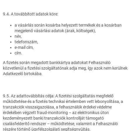
9.4. A továbbított adatok köre:
a vásárlás során kosárba helyezett termékek és a kosárban
megjelenő vásárlási adatok (árak, költségek),
név,
telefonszám,
e-mail cím,
cím.
A fizetés során megadott bankkártya adatokat Felhasználó
közvetlenül a fizetési szolgáltatónak adja meg, így azok nem kerülnek
Adatkezelő birtokába.
9.5. Az adattovábbítás célja: A fizetési szolgáltatás megfelelő
működtetése és a fizetés technikai értelemben vett lebonyolítása, a
tranzakciók visszaigazolása, a felhasználók érdekei védelme
érdekében végzett fraud-monitoring – az elektronikus úton
kezdeményezett banki tranzakciók kontrollját támogató
csalásfelderítő rendszer – működtetése, valamint a Felhasználó
részére történő ügyfélszolgálati segítségnyújtás.