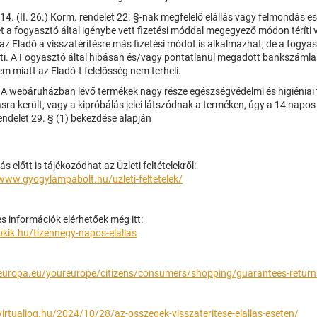
4. (II. 26.) Korm. rendelet 22. §-nak megfelelő elállás vagy felmondás e
 a fogyasztó által igénybe vett fizetési móddal megegyező módon téríti v
 az Eladó a visszatérítésre más fizetési módot is alkalmazhat, de a fogy
eti. A Fogyasztó által hibásan és/vagy pontatlanul megadott bankszáml
m miatt az Eladó-t felelősség nem terheli.
 A webáruházban lévő termékek nagy része egészségvédelmi és higiénia
sra került, vagy a kipróbálás jelei látszódnak a terméken, úgy a 14 napos el
endelet 29. § (1) bekezdése alapján
ás előtt is tájékozódhat az Üzleti feltételekről:
/www.gyogylampabolt.hu/
uzleti-feltetelek/
s információk elérhetőek még itt:
bkik.hu/tizennegy-
napos-elallas
/europa.eu/youreurope/
citizens/consumers/shopping/
guarantees-return
/virtualjog.hu/2024/10/28/az-osszegek-visszateritese-elallas-eseten/