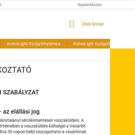
ÉSI TÁJÉKOZTATÓ
Bejelentkezés
KOSÁR
Üres kosár
ActiveLight Gyógyfénylámpa
ActiveLight Gyógyfénylámpa cs
ÉKOZTATÓ
I SZABÁLYZAT
 az elállási jog
hiánytalanul sérülésmentesen visszaküldeni. A
értelmében a visszaküldés költségei a Vásárlót
ítva 30 napon belül visszajuttatni a vásárlónak.