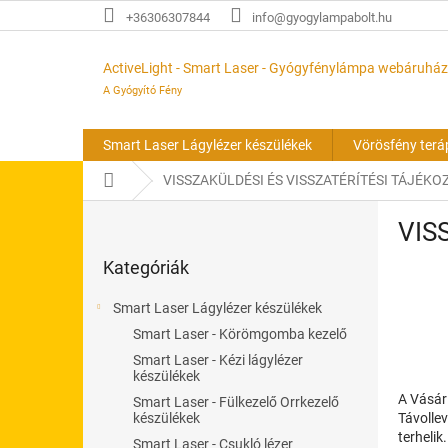
Ugrás
+36306307844
info@gyogylampabolt.hu
a
fő
tartalomhoz
ActiveLight - Smart Laser - Gyógyfénylámpa webáruház
A Gyógyító Fény
Smart Laser Lágylézer készülékek
Vörösfény terá
Kezdőlap
VISSZAKÜLDÉSI ÉS VISSZATÉRÍTÉSI TÁJÉKO
O
VIS
l
Kategóriák
d
Kategóriák
átugrása
a
l
Smart Laser Lágylézer készülékek
s
Smart Laser - Körömgomba kezelő
ó
Smart Laser - Kézi lágylézer
p
készülékek
a
A Vásár
Smart Laser - Fülkezelő Orrkezelő
n
Távollev
készülékek
e
terhelik
Smart Laser - Csukló lézer