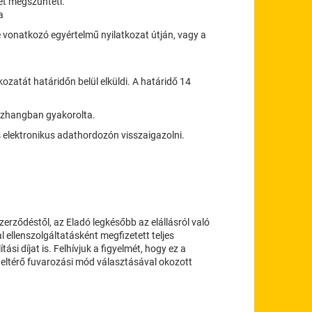
et megszünteti.
a
re vonatkozó egyértelmű nyilatkozat útján, vagy a
tkozatát határidőn belül elküldi. A határidő 14
összhangban gyakorolta.
s elektronikus adathordozón visszaigazolni.
zerződéstől, az Eladó legkésőbb az elállásról való
 ellenszolgáltatásként megfizetett teljes
tási díjat is. Felhívjuk a figyelmét, hogy ez a
eltérő fuvarozási mód választásával okozott