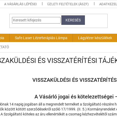
A VÁSÁRLÁS LÉPÉSEI
ÜZLETI FELTÉTELEK (ÁSZF)
ADATKEZEL
KERESÉS
pia
Safe Laser Lézerterápiás Lámpa
Lágylézer készülékek
ZTATÓ
SZAKÜLDÉSI ÉS VISSZATÉRÍTÉSI TÁJ
VISSZAKÜLDÉSI ÉS VISSZATÉRÍTÉS
A Vásárló jogai és kötelezettségei –
lónak 14 napig jogában áll a megrendelt terméket a Szolgáltató részére 
ők között kötött szerződésekről szóló 17/1999. (II. 5.) Kormányrendelet 
. A Szolgáltató köteles az áru ellenértékét a csomag kézhezvételétől szám