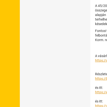
A 45/201
összeget
alapján
terhelh
késedele
Fontos!
felbontá
Korm. r
A vásárl
https:/
Részlete
https://
és itt:
https:/
és itt:
https:/