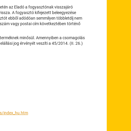
setén az Eladó a fogyasztónak visszajáró
issza. A fogyasztó kifejezett beleegyezése
asztót ebből adódóan semmilyen többletdíj nem
aszám vagy postai cím következtében történő
i terméknek minősül. Amennyiben a csomagolás
állási jog érvényét veszíti a 45/2014. (II. 26.)
s/index_hu.
htm