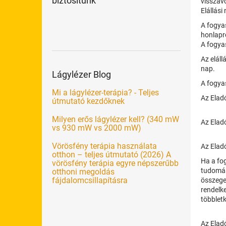
biztosítunk
visszav
Elállási
A fogyas
honlapró
A fogya
Az eláll
nap.
Lágylézer Blog
A fogyas
Mi a lágylézer-terápia? - Teljes
Az Elad
útmutató kezdőknek
Milyen erős lágylézer kell? (340 mW
Az Eladó
vs 930 mW vs 2000 mW)
Vörösfény terápia használata
Az Eladó
otthon – teljes útmutató (2026) A
Ha a fog
vörösfény terápia egyre népszerűbb
tudomáss
otthoni megoldás
fájdalomcsillapításra
összeget
rendelk
többlet
Az Elad