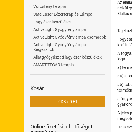
l
Az eláll
Vörösfény terápia
nélkül 
Elállás 
Safe Laser Lézerterápiás Lámpa
Lágylézer készülékek
ActiveLight Gyógyfénylámpa
Tájékozt
ActiveLight Gyógyfénylámpa csomagok
Fogyaszt
kívül el
ActiveLight Gyógyfénylámpa
Kiegészítők
A fogyas
Állatgyógyászati lágylézer készülékek
jogát
SMART TECAR terápia
a) term
aa) a t
ab) több
Kosár
termékn
a fogyas
0
DB /
0 FT
gyakoro
A jelen 
megköté
Online fizetési lehetőséget
Ha a sze