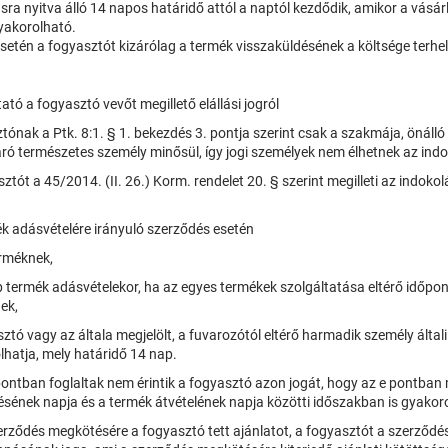
ásra nyitva álló 14 napos határidő attól a naptól kezdődik, amikor a vásár
gyakorolható.
esetén a fogyasztót kizárólag a termék visszaküldésének a költsége terhel
ató a fogyasztó vevőt megillető elállási jogról
ónak a Ptk. 8:1. § 1. bekezdés 3. pontja szerint csak a szakmája, önáll
járó természetes személy minősül, így jogi személyek nem élhetnek az indoko
ztót a 45/2014. (II. 26.) Korm. rendelet 20. § szerint megilleti az indokolá
ék adásvételére irányuló szerződés esetén
erméknek,
 termék adásvételekor, ha az egyes termékek szolgáltatása eltérő időpont
ek,
ztó vagy az általa megjelölt, a fuvarozótól eltérő harmadik személy által
lhatja, mely határidő 14 nap.
pontban foglaltak nem érintik a fogyasztó azon jogát, hogy az e pontban 
sének napja és a termék átvételének napja közötti időszakban is gyakoro
rződés megkötésére a fogyasztó tett ajánlatot, a fogyasztót a szerződés 