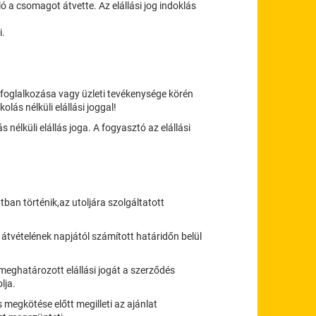
ló a csomagot átvette. Az elállási jog indoklás
i.
ó foglalkozása vagy üzleti tevékenysége körén
lás nélküli elállási joggal!
s nélküli elállás joga. A fogyasztó az elállási
ban történik,az utoljára szolgáltatott
i átvételének napjától számított határidőn belül
meghatározott elállási jogát a szerződés
lja.
megkötése előtt megilleti az ajánlat