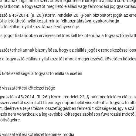
onásának joga, ami a szerződés megkötésére kiterjedő ajánlati kötöttség
 nyilatkozat, a fogyasztót megillető elállási vagy felmondási jog gyakorlás
ztó a 45/2014. (II. 26.) Korm. rendelet 20. §-ban biztosított jogát az er
l is letölthető nyilatkozat-minta felhasználásával gyakorolhatja.
sztó elállási nyilatkozatának érvényessége
ási jogot határidőben érvényesítettnek kell tekinteni, ha a fogyasztó nyila
ztót terheli annak bizonyítása, hogy az elállás jogát e rendelkezéssel 
ó a fogyasztó elállási nyilatkozatát annak megérkezését követően kötele
 kötelezettségei a fogyasztó elállása esetén
 visszatérítési kötelezettsége
yasztó a 45/2014. (II. 26.) Korm. rendelet 22. §-nak megfelelően eláll a s
zerzésétől számított tizennégy napon belül visszatéríti a fogyasztó által
, ideértve a teljesítéssel összefüggésben felmerült költségeket, így a szállí
ezés nem vonatkozik a legkevésbé költséges szokásos fuvarozási módtól 
költségekre.
ó visszatérítési kötelezettségének módja