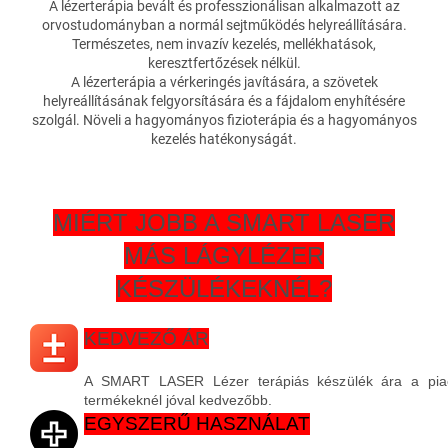
A lézerterápia bevált és professzionálisan alkalmazott az
orvostudományban a normál sejtműködés helyreállítására.
Természetes, nem invazív kezelés, mellékhatások,
keresztfertőzések nélkül.
A lézerterápia a vérkeringés javítására, a szövetek
helyreállításának felgyorsítására és a fájdalom enyhítésére
szolgál. Növeli a hagyományos fizioterápia és a hagyományos
kezelés hatékonyságát.
MIÉRT JOBB A SMART LASER
MÁS LÁGYLÉZER
KÉSZÜLÉKEKNÉL?
KEDVEZŐ ÁR
A SMART LASER Lézer terápiás készülék ára a piac
termékeknél jóval kedvezőbb.
EGYSZERŰ HASZNÁLAT