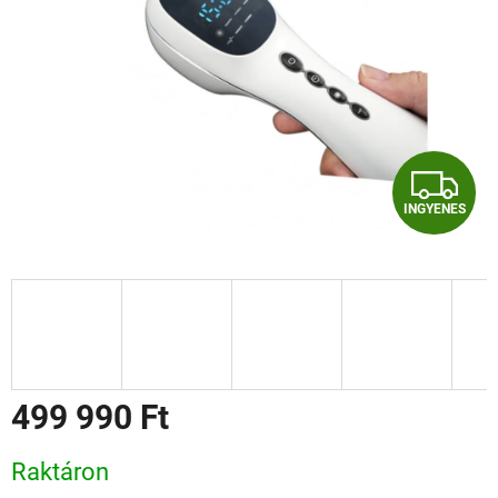
I
INGYENES
N
G
Y
E
N
499 990 Ft
E
Egységár:
Raktáron