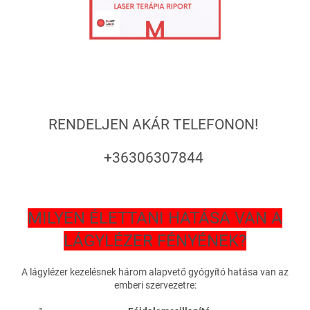
RENDELJEN AKÁR TELEFONON!
+36306307844
MILYEN ÉLETTANI HATÁSA VAN A
LÁGYLÉZER FÉNYÉNEK?
A lágylézer kezelésnek három alapvető gyógyító hatása van az
emberi szervezetre: