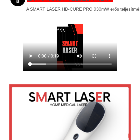
A SMART LASER HD-CURE PRO 930mW erős teljesítménn