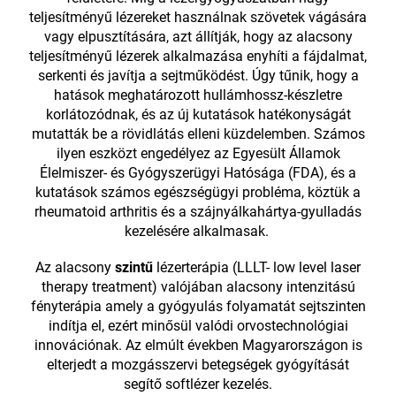
teljesítményű lézereket használnak szövetek vágására
vagy elpusztítására, azt állítják, hogy az alacsony
teljesítményű lézerek alkalmazása enyhíti a fájdalmat,
serkenti és javítja a sejtműködést. Úgy tűnik, hogy a
hatások meghatározott hullámhossz-készletre
korlátozódnak, és az új kutatások hatékonyságát
mutatták be a rövidlátás elleni küzdelemben. Számos
ilyen eszközt engedélyez az Egyesült Államok
Élelmiszer- és Gyógyszerügyi Hatósága (FDA), és a
kutatások számos egészségügyi probléma, köztük a
rheumatoid arthritis és a szájnyálkahártya-gyulladás
kezelésére alkalmasak.
Az alacsony
szintű
lézerterápia (LLLT- low level laser
therapy treatment) valójában alacsony intenzitású
fényterápia amely a gyógyulás folyamatát sejtszinten
indítja el, ezért minősül valódi orvostechnológiai
innovációnak. Az elmúlt években Magyarországon is
elterjedt a mozgásszervi betegségek gyógyítását
segítő softlézer kezelés.