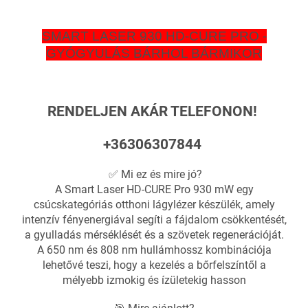
SMART LASER 930 HD-CURE PRO -
GYÓGYULÁS BÁRHOL BÁRMIKOR
RENDELJEN AKÁR TELEFONON!
+36306307844
✅ Mi ez és mire jó?
A Smart Laser HD-CURE Pro 930 mW egy
csúcskategóriás otthoni lágylézer készülék, amely
intenzív fényenergiával segíti a fájdalom csökkentését,
a gyulladás mérséklését és a szövetek regenerációját.
A 650 nm és 808 nm hullámhossz kombinációja
lehetővé teszi, hogy a kezelés a bőrfelszíntől a
mélyebb izmokig és ízületekig hasson