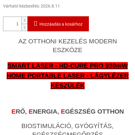
S
Várható kézbesítés:
2026.8.11
Hozzáadás a kosárhoz
AZ OTTHONI KEZELÉS MODERN
ESZKÖZE
SMART LASER - HD-CURE PRO 930mW
HOME PORTABLE LASER - LÁGYLÉZER
KÉSZÜLÉK
E
RŐ,
E
NERGIA,
E
GÉSZSÉG OTTHON
BIOSTIMULÁCIÓ, GYÓGYÍTÁS,
EGÉSZSÉGMEGŐRZÉS