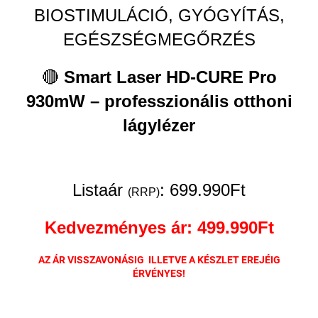
BIOSTIMULÁCIÓ, GYÓGYÍTÁS,
EGÉSZSÉGMEGŐRZÉS
🔴
Smart Laser HD-CURE Pro
930mW – professzionális otthoni
lágylézer
Listaár
: 699.990Ft
(RRP)
Kedvezményes ár: 499.990Ft
AZ ÁR VISSZAVONÁSIG
ILLETVE A KÉSZLET EREJÉIG
ÉRVÉNYES!