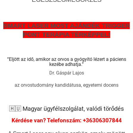
SMART LASER MOST AJÁNDÉK TRIGGER
PONT TERÁPIA TÉRKÉPPEL!
“Eljött az idő, amikor az orvos a gyógyító lézert a páciens
kezébe adhatja.”
Dr. Gáspár Lajos
az orvostudomány kandidátusa, egyetemi docens
🇭🇺 Magyar ügyfélszolgálat, valódi törődés
Kérdése van? Telefonszám: +36306307844