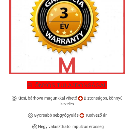
ELŐNYÖS TULAJDONSÁGAI:
Kicsi, bárhova magunkkal vihető
Biztonságos, könnyű
kezelés
Gyorsabb sebgyógyulás
Kedvező ár
Négy választható impulzus erősség