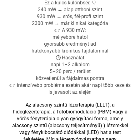
Ez a kulcs különbség 👇
340 mW → alap otthoni szint
930 mW → erős, fél-profi szint
2300 mW → már klinikai kategória
👉 A 930 mW:
mélyebbre hatol
gyorsabb eredményt ad
hatékonyabb krónikus fájdalomnál
⏱️ Használat
napi 1–2 alkalom
5–20 perc / terület
közvetlenül a fájdalmas pontra
👉 intenzívebb probléma esetén akár napi több kezelés
is javasolt az elején
Az alacsony szintű lézerterápia (LLLT), a
hideglézerterápia, a fotobiomoduláció (PBM) vagy a
vörös fényterápia olyan gyógyítási forma, amely
alacsony szintű (alacsony teljesítményű) ) lézerekkel
vagy fénykibocsátó diódákkal (LED) hat a test
felületére. Míg a lézergyógyászatban nagy