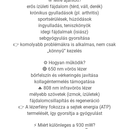
🎯 Mire ajánlott?
erős ízületi fájdalom (térd, váll, derék)
krónikus gyulladások (pl. arthritis)
sportsérülések, húzódások
íngyulladás, teniszkönyök
idegi fájdalmak (isiász)
sebgyógyulás gyorsítása
👉 komolyabb problémákra is alkalmas, nem csak
„könnyű” kezelés
⚙️ Hogyan működik?
🔴 650 nm vörös lézer
bőrfelszín és vérkeringés javítása
kollagéntermelés támogatása
🔥 808 nm infravörös lézer
mélyebb szövetek (izmok, ízületek)
fájdalomcsillapítás és regeneráció
👉 A lézerfény fokozza a sejtek energia (ATP)
termelését, így gyorsítja a gyógyulást
⚡ Miért különleges a 930 mW?