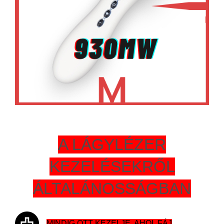
A LÁGYLÉZER
KEZELÉSEKRŐL
ÁLTALÁNOSSÁGBAN
MINDIG OTT KEZELJE, AHOL FÁJ