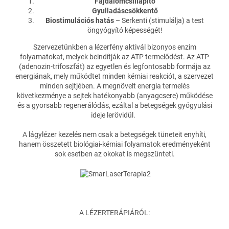
Fájdalomcsillapító
Gyulladáscsökkentő
Biostimulációs hatás
– Serkenti (stimulálja) a test
öngyógyító képességét!
Szervezetünkben a lézerfény aktivál bizonyos enzim
folyamatokat, melyek beindítják az ATP termelődést. Az ATP
(adenozin-trifoszfát) az egyetlen és legfontosabb formája az
energiának, mely működtet minden kémiai reakciót, a szervezet
minden sejtjében. A megnövelt energia termelés
következménye a sejtek hatékonyabb (anyagcsere) működése
és a gyorsabb regenerálódás, ezáltal a betegségek gyógyulási
ideje lerövidül.
A lágylézer kezelés nem csak a betegségek tüneteit enyhíti,
hanem összetett biológiai-kémiai folyamatok eredményeként
sok esetben az okokat is megszünteti.
A LÉZERTERÁPIÁRÓL: