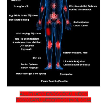
ÁLLÍTHATÓ ERŐSSÉGŰ, NÉGY
FOKOZATÚ LÉZERTECHNOLÓGIA