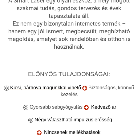
A Smart Laser egy olyan eszköz, amely mögött
szakmai tudás, gondos tervezés és évek
tapasztalata áll.
Ez nem egy bizonytalan internetes termék –
hanem egy jól ismert, megbecsült, megbízható
megoldás, amelyet sok rendelőben és otthon is
használnak.
ELŐNYÖS TULAJDONSÁGAI:
Kicsi, bárhova magunkkal vihető
Biztonságos, könnyű
kezelés
Gyorsabb sebgyógyulás
Kedvező ár
Négy választható impulzus erősség
Nincsenek mellékhatások