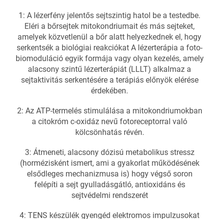
1: A lézerfény jelentős sejtszintig hatol be a testedbe.
Eléri a bőrsejtek mitokondriumait és más sejteket,
amelyek közvetlenül a bőr alatt helyezkednek el, hogy
serkentsék a biológiai reakciókat
A lézerterápia a foto-
biomoduláció egyik formája vagy olyan kezelés, amely
alacsony szintű lézerterápiát (LLLT) alkalmaz a
sejtaktivitás serkentésére a terápiás előnyök elérése
érdekében.
2: Az ATP-termelés stimulálása a mitokondriumokban
a citokróm c-oxidáz nevű fotoreceptorral való
kölcsönhatás révén.
3: Átmeneti, alacsony dózisú metabolikus stressz
(hormézisként ismert,
ami a gyakorlat működésének
elsődleges mechanizmusa is) hogy végső soron
felépíti a sejt gyulladásgátló, antioxidáns és
sejtvédelmi rendszerét
4: TENS készülék gyengéd elektromos impulzusokat