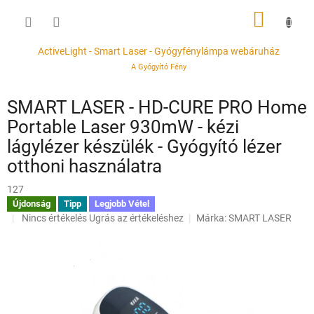
Ugrás
KOSÁR
a
fő
tartalomhoz
ActiveLight - Smart Laser - Gyógyfénylámpa webáruház
A Gyógyító Fény
SMART LASER - HD-CURE PRO Home
Portable Laser 930mW - kézi
lágylézer készülék - Gyógyító lézer
otthoni használatra
127
Újdonság
Tipp
Legjobb Vétel
A
Nincs értékelés
Ugrás az értékeléshez
Márka:
SMART LASER
termék
átlagos
értékelése
5-
ből
0,0
csillag.