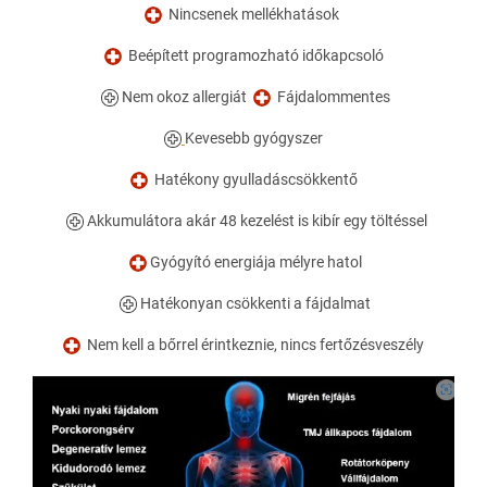
Nincsenek mellékhatások
Beépített programozható időkapcsoló
Nem okoz allergiát
Fájdalommentes
Kevesebb gyógyszer
Hatékony gyulladáscsökkentő
Akkumulátora akár 48 kezelést is kibír egy töltéssel
Gyógyító energiája mélyre hatol
Hatékonyan csökkenti a fájdalmat
Nem kell a bőrrel érintkeznie, nincs fertőzésveszély