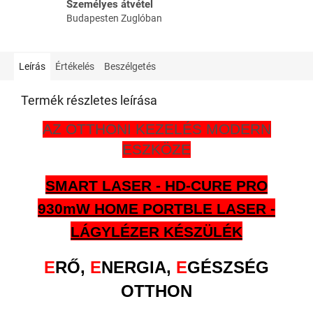
Személyes átvétel
Budapesten Zuglóban
Leírás
Értékelés
Beszélgetés
Termék részletes leírása
AZ OTTHONI KEZELÉS MODERN
ESZKÖZE
SMART LASER - HD-CURE PRO
930mW HOME PORTBLE LASER -
LÁGYLÉZER KÉSZÜLÉK
E
RŐ,
E
NERGIA,
E
GÉSZSÉG
OTTHON