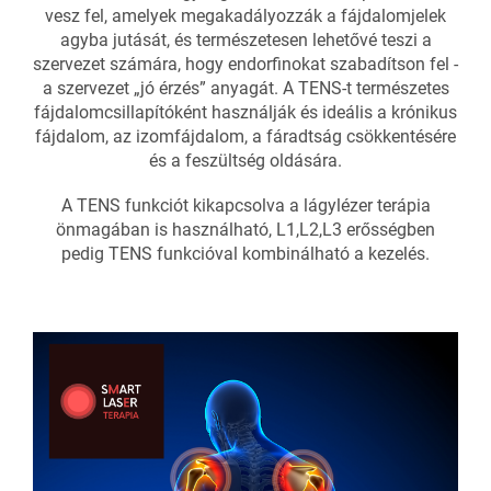
vesz fel, amelyek megakadályozzák a fájdalomjelek
agyba jutását, és természetesen lehetővé teszi a
szervezet számára, hogy endorfinokat szabadítson fel -
a szervezet „jó érzés” anyagát. A TENS-t természetes
fájdalomcsillapítóként használják és ideális a krónikus
fájdalom, az izomfájdalom, a fáradtság csökkentésére
és a feszültség oldására.
A TENS funkciót kikapcsolva a lágylézer terápia
önmagában is használható, L1,L2,L3 erősségben
pedig TENS funkcióval kombinálható a kezelés.