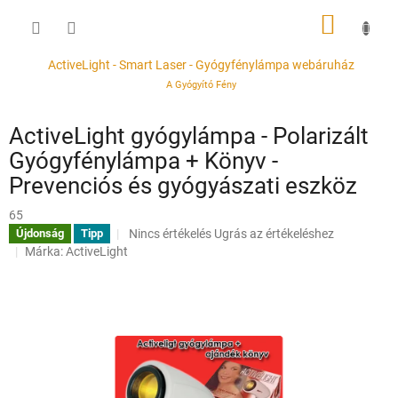
Ugrás
KOSÁR
a
fő
tartalomhoz
ActiveLight - Smart Laser - Gyógyfénylámpa webáruház
A Gyógyító Fény
ActiveLight gyógylámpa - Polarizált
Gyógyfénylámpa + Könyv -
Prevenciós és gyógyászati eszköz
65
A
Nincs értékelés
Ugrás az értékeléshez
Újdonság
Tipp
termék
Márka:
ActiveLight
átlagos
értékelése
5-
ből
0,0
csillag.