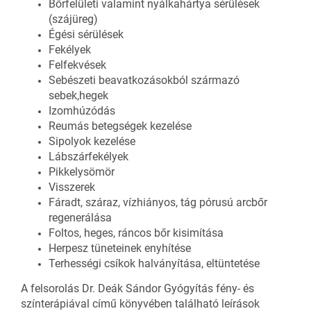
Bőrfelületi valamint nyálkahártya sérülések
(szájüreg)
Égési sérülések
Fekélyek
Felfekvések
Sebészeti beavatkozásokból származó
sebek,hegek
Izomhúzódás
Reumás betegségek kezelése
Sipolyok kezelése
Lábszárfekélyek
Pikkelysömör
Visszerek
Fáradt, száraz, vízhiányos, tág pórusú arcbőr
regenerálása
Foltos, heges, ráncos bőr kisimítása
Herpesz tüneteinek enyhítése
Terhességi csíkok halványítása, eltüntetése
A felsorolás Dr. Deák Sándor Gyógyítás fény- és
színterápiával című könyvében található leírások