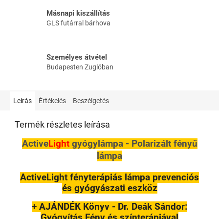
Másnapi kiszállítás
GLS futárral bárhova
Személyes átvétel
Budapesten Zuglóban
Leírás
Értékelés
Beszélgetés
Termék részletes leírása
Active
Light
gyógylámpa - Polarizált fényű
lámpa
ActiveLight fényterápiás lámpa prevenciós
és gyógyászati eszköz
+ AJÁNDÉK Könyv - Dr. Deák Sándor:
Gyógyítás Fény és színterápiával