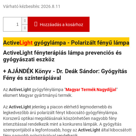
Várható kézbesítés:
2026.8.11
Hozzáadás a kosárhoz
Active
Light
gyógylámpa - Polarizált fényű lámpa
ActiveLight fényterápiás lámpa prevenciós és
gyógyászati eszköz
+ AJÁNDÉK Könyv - Dr. Deák Sándor: Gyógyítás
Fény és színterápiával
Az
ActiveLight
gyógyfénylámpa "
Magyar Termék Nagydíjjal
"
elismert Magyar gyártmányú termék.
Az
ActiveLight
jelenleg a piacon elérhető legmodernebb és
legkedvezőbb árú polarizált fényt kibocsátó gyógyfénylámpa.
Korszerű optikai megoldásának köszönhetően nagyobb fény
intenzitással rendelkezik mint a konkurens lámpák. A gyógyítás
szempontjából a legfontosabb, hogy az
ActiveLight
által kibocsátott
fény nagyobb polarizációval rendelkezik.