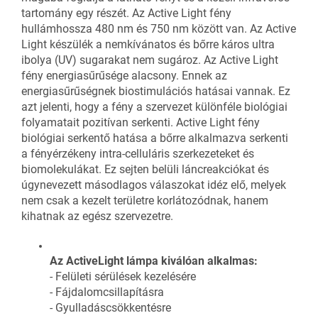
tartomány egy részét. Az Active Light fény
hullámhossza 480 nm és 750 nm között van. Az Active
Light készülék a nemkívánatos és bőrre káros ultra
ibolya (UV) sugarakat nem sugároz. Az Active Light
fény energiasűrűsége alacsony. Ennek az
energiasűrűségnek biostimulációs hatásai vannak. Ez
azt jelenti, hogy a fény a szervezet különféle biológiai
folyamatait pozitívan serkenti. Active Light fény
biológiai serkentő hatása a bőrre alkalmazva serkenti
a fényérzékeny intra-celluláris szerkezeteket és
biomolekulákat. Ez sejten belüli láncreakciókat és
úgynevezett másodlagos válaszokat idéz elő, melyek
nem csak a kezelt területre korlátozódnak, hanem
kihatnak az egész szervezetre.
Az ActiveLight lámpa kiválóan alkalmas:
- Felületi sérülések kezelésére
- Fájdalomcsillapításra
- Gyulladáscsökkentésre