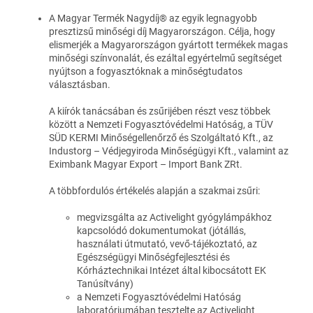
A Magyar Termék Nagydíj® az egyik legnagyobb
presztizsű minőségi díj Magyarországon. Célja, hogy
elismerjék a Magyarországon gyártott termékek magas
minőségi színvonalát, és ezáltal egyértelmű segítséget
nyújtson a fogyasztóknak a minőségtudatos
választásban.
A kiírók tanácsában és zsűrijében részt vesz többek
között a Nemzeti Fogyasztóvédelmi Hatóság, a TÜV
SÜD KERMI Minőségellenőrző és Szolgáltató Kft., az
Industorg – Védjegyiroda Minőségügyi Kft., valamint az
Eximbank Magyar Export – Import Bank ZRt.
A többfordulós értékelés alapján a szakmai zsűri:
megvizsgálta az Activelight gyógylámpákhoz
kapcsolódó dokumentumokat (jótállás,
használati útmutató, vevő-tájékoztató, az
Egészségügyi Minőségfejlesztési és
Kórháztechnikai Intézet által kibocsátott EK
Tanúsítvány)
a Nemzeti Fogyasztóvédelmi Hatóság
laboratóriumában tesztelte az Activelight