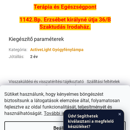
Terápia és Egészségpont
1142.Bp. Erzsébet királyné útja 36/B
Szaktudás Irodaház.
Kiegészítő paraméterek
Kategória
:
ActiveLight Gyógyfénylámpa
Jótállás
:
2 év
L
á
Visszaküldési és visszatérítési tájékoztató
Szállítási feltételek
b
Üzleti Feltételek Á.SZ.F.
l
Sütiket használunk, hogy kényelmes böngészést
é
biztosítsunk a látogatások elemzése által, folyamatosan
c
fejlesztve az oldal funkcionalitását, teljesítményét és
×
használhatóságát.
További információk
Üdv! Segíthetek
kiválasztani a megfelelő
Shoptet készítette
készüléket?
Beállítások