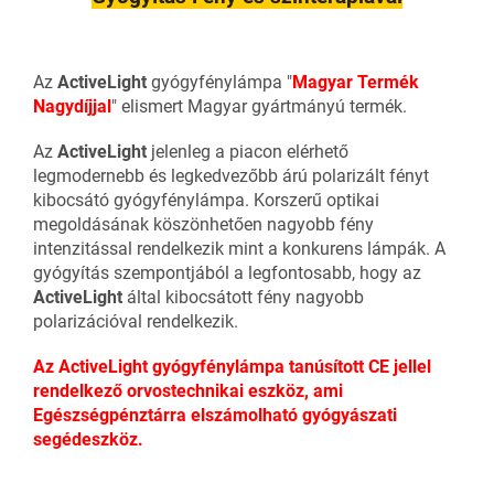
Az
ActiveLight
gyógyfénylámpa "
Magyar Termék
Nagydíjjal
" elismert Magyar gyártmányú termék.
Az
ActiveLight
jelenleg a piacon elérhető
legmodernebb és legkedvezőbb árú polarizált fényt
kibocsátó gyógyfénylámpa. Korszerű optikai
megoldásának köszönhetően nagyobb fény
intenzitással rendelkezik mint a konkurens lámpák. A
gyógyítás szempontjából a legfontosabb, hogy az
ActiveLight
által kibocsátott fény nagyobb
polarizációval rendelkezik.
Az ActiveLight gyógyfénylámpa tanúsított CE jellel
rendelkező orvostechnikai eszköz, ami
Egészségpénztárra elszámolható gyógyászati
segédeszköz.