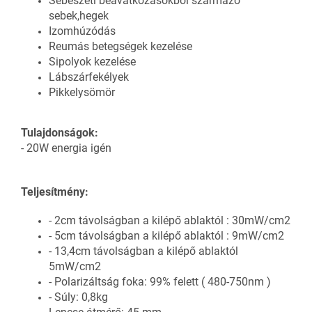
Sebészeti beavatkozásokból származó
sebek,hegek
Izomhúzódás
Reumás betegségek kezelése
Sipolyok kezelése
Lábszárfekélyek
Pikkelysömör
Tulajdonságok:
- 20W energia igén
Teljesítmény:
- 2cm távolságban a kilépő ablaktól : 30mW/cm2
- 5cm távolságban a kilépő ablaktól : 9mW/cm2
- 13,4cm távolságban a kilépő ablaktól
5mW/cm2
- Polarizáltság foka: 99% felett ( 480-750nm )
- Súly: 0,8kg