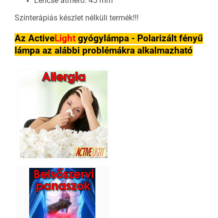
Lencse átmérő: 45 mm
Színterápiás készlet nélküli termék!!!
Az Active
Light
gyógylámpa - Polarizált fényű
lámpa az alábbi problémákra alkalmazható