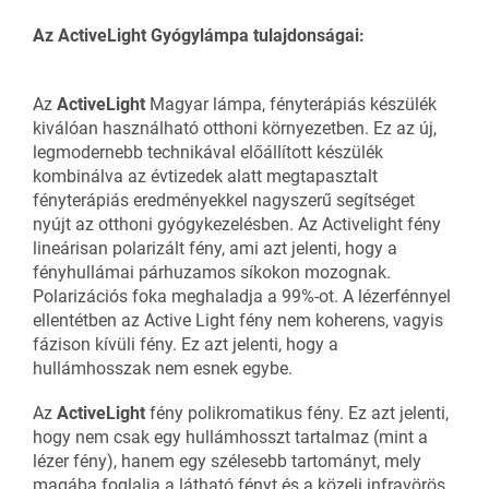
Az ActiveLight Gyógylámpa tulajdonságai:
Az
ActiveLight
Magyar lámpa, fényterápiás készülék
kiválóan használható otthoni környezetben. Ez az új,
legmodernebb technikával előállított készülék
kombinálva az évtizedek alatt megtapasztalt
fényterápiás eredményekkel nagyszerű segítséget
nyújt az otthoni gyógykezelésben. Az Activelight fény
lineárisan polarizált fény, ami azt jelenti, hogy a
fényhullámai párhuzamos síkokon mozognak.
Polarizációs foka meghaladja a 99%-ot. A lézerfénnyel
ellentétben az Active Light fény nem koherens, vagyis
fázison kívüli fény. Ez azt jelenti, hogy a
hullámhosszak nem esnek egybe.
Az
ActiveLight
fény polikromatikus fény. Ez azt jelenti,
hogy nem csak egy hullámhosszt tartalmaz (mint a
lézer fény), hanem egy szélesebb tartományt, mely
magába foglalja a látható fényt és a közeli infravörös