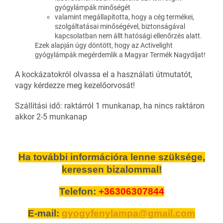
gyógylámpák minőségét
valamint megállapította, hogy a cég termékei,
szolgáltatásai minőségével, biztonságával
kapcsolatban nem állt hatósági ellenőrzés alatt.
Ezek alapján úgy döntött, hogy az Activelight
gyógylámpák megérdemlik a Magyar Termék Nagydíjat!
A kockázatokról olvassa el a használati útmutatót,
vagy kérdezze meg kezelőorvosát!
Szállítási idő: raktárról 1 munkanap, ha nincs raktáron
akkor 2-5 munkanap
Ha további információra lenne szüksége,
keressen bizalommal!
Telefon:
+36306307844
E-mail:
gyogyfenylampa@gmail.com