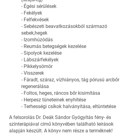
- Égési sérülések
- Fekélyek
- Felfekvések
- Sebészeti beavatkozásokból származó
sebek,hegek
- Izomhúzódás
- Reumás betegségek kezelése
- Sipolyok kezelése
- Lábszárfekélyek
- Pikkelysömör
- Visszerek
- Fáradt, száraz, vízhiányos, tág pórusú arcbőr
regenerálása
- Foltos, heges, ráncos bőr kisimítása
- Herpesz tüneteinek enyhítése
- Terhességi csíkok halványítása, eltüntetése
A felsorolás Dr. Deák Sándor Gyógyítás fény- és
színterápiával című könyvében található leírások
alapján készült. A könyv nem része a terméknek!