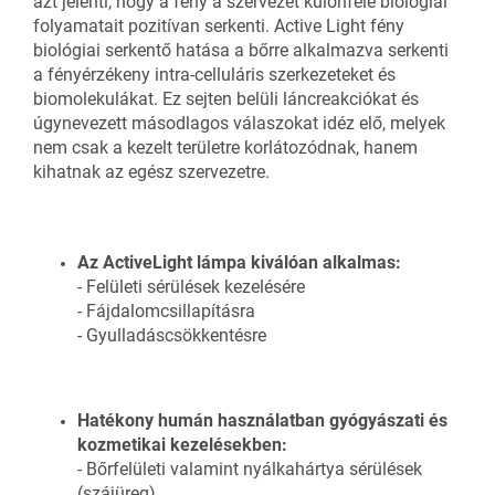
azt jelenti, hogy a fény a szervezet különféle biológiai
folyamatait pozitívan serkenti. Active Light fény
biológiai serkentő hatása a bőrre alkalmazva serkenti
a fényérzékeny intra-celluláris szerkezeteket és
biomolekulákat. Ez sejten belüli láncreakciókat és
úgynevezett másodlagos válaszokat idéz elő, melyek
nem csak a kezelt területre korlátozódnak, hanem
kihatnak az egész szervezetre.
Az ActiveLight lámpa kiválóan alkalmas:
- Felületi sérülések kezelésére
- Fájdalomcsillapításra
- Gyulladáscsökkentésre
Hatékony humán használatban gyógyászati és
kozmetikai kezelésekben:
- Bőrfelületi valamint nyálkahártya sérülések
(szájüreg)