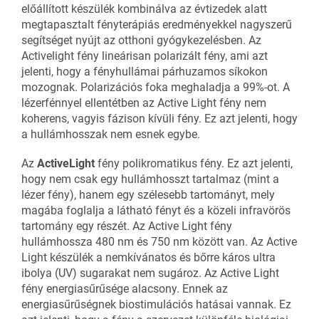
előállított készülék kombinálva az évtizedek alatt
megtapasztalt fényterápiás eredményekkel nagyszerű
segítséget nyújt az otthoni gyógykezelésben. Az
Activelight fény lineárisan polarizált fény, ami azt
jelenti, hogy a fényhullámai párhuzamos síkokon
mozognak. Polarizációs foka meghaladja a 99%-ot. A
lézerfénnyel ellentétben az Active Light fény nem
koherens, vagyis fázison kívüli fény. Ez azt jelenti, hogy
a hullámhosszak nem esnek egybe.
Az
ActiveLight
fény polikromatikus fény. Ez azt jelenti,
hogy nem csak egy hullámhosszt tartalmaz (mint a
lézer fény), hanem egy szélesebb tartományt, mely
magába foglalja a látható fényt és a közeli infravörös
tartomány egy részét. Az Active Light fény
hullámhossza 480 nm és 750 nm között van. Az Active
Light készülék a nemkívánatos és bőrre káros ultra
ibolya (UV) sugarakat nem sugároz. Az Active Light
fény energiasűrűsége alacsony. Ennek az
energiasűrűségnek biostimulációs hatásai vannak. Ez