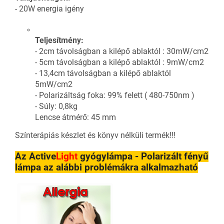
- 20W energia igény
Teljesítmény:
- 2cm távolságban a kilépő ablaktól : 30mW/cm2
- 5cm távolságban a kilépő ablaktól : 9mW/cm2
- 13,4cm távolságban a kilépő ablaktól
5mW/cm2
- Polarizáltság foka: 99% felett ( 480-750nm )
- Súly: 0,8kg
Lencse átmérő: 45 mm
Színterápiás készlet és könyv nélküli termék!!!
Az Active
Light
gyógylámpa - Polarizált fényű
lámpa az alábbi problémákra alkalmazható