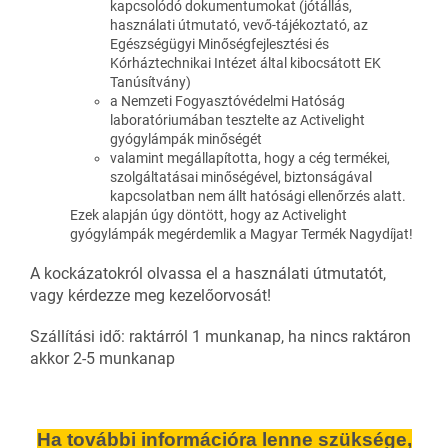
kapcsolódó dokumentumokat (jótállás,
használati útmutató, vevő-tájékoztató, az
Egészségügyi Minőségfejlesztési és
Kórháztechnikai Intézet által kibocsátott EK
Tanúsítvány)
a Nemzeti Fogyasztóvédelmi Hatóság
laboratóriumában tesztelte az Activelight
gyógylámpák minőségét
valamint megállapította, hogy a cég termékei,
szolgáltatásai minőségével, biztonságával
kapcsolatban nem állt hatósági ellenőrzés alatt.
Ezek alapján úgy döntött, hogy az Activelight
gyógylámpák megérdemlik a Magyar Termék Nagydíjat!
A kockázatokról olvassa el a használati útmutatót,
vagy kérdezze meg kezelőorvosát!
Szállítási idő: raktárról 1 munkanap, ha nincs raktáron
akkor 2-5 munkanap
Ha további információra lenne szüksége,