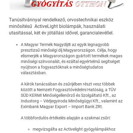
Tanúsítvánnyal rendelkező, orvostechnikai eszköz
minősítésű ActiveLight biolámpák, használati
utasítással, két év jótállási idővel, garancialevéllel.
A Magyar Termék Nagydíj® az egyik legnagyobb
presztizsű minőségi díj Magyarországon. Célja, hogy
elismerjék a Magyarországon gyártott termékek magas
minőségi színvonalát, és ezáltal egyértelmű segítséget
nyújtson a fogyasztóknak a minőségtudatos
választásban.
A kiírók tanácsában és zsűrijében részt vesz többek
között a Nemzeti Fogyasztóvédelmi Hatóság, a TÜV
SÜD KERMI Minőségellenőrző és Szolgáltató Kft., az
Industorg – Védjegyiroda Minőségügyi Kft., valamint az
Eximbank Magyar Export – Import Bank ZRt.
A többfordulós értékelés alapján a szakmai zsűri:
megvizsgálta az Activelight gyógylámpákhoz