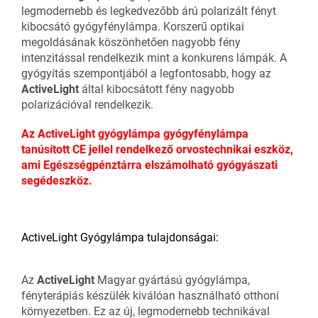
legmodernebb és legkedvezőbb árú polarizált fényt
kibocsátó gyógyfénylámpa. Korszerű optikai
megoldásának köszönhetően nagyobb fény
intenzitással rendelkezik mint a konkurens lámpák. A
gyógyítás szempontjából a legfontosabb, hogy az
ActiveLight
által kibocsátott fény nagyobb
polarizációval rendelkezik.
Az ActiveLight gyógylámpa gyógyfénylámpa
tanúsított CE jellel rendelkező orvostechnikai eszköz,
ami Egészségpénztárra elszámolható gyógyászati
segédeszköz.
ActiveLight Gyógylámpa tulajdonságai:
Az
ActiveLight
Magyar gyártású gyógylámpa,
fényterápiás készülék kiválóan használható otthoni
környezetben. Ez az új, legmodernebb technikával