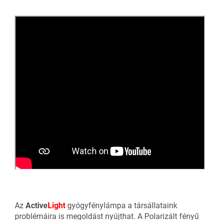
Az
Active
Light
gyógyfénylámpa a társállataink
problémáira is megoldást nyújthat. A Polarizált fényű