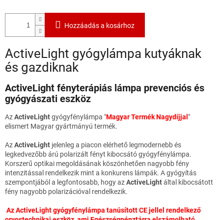
Hozzáadás a kosárhoz
ActiveLight gyógylámpa kutyáknak
és gazdiknak
ActiveLight fényterápiás lámpa prevenciós és
gyógyászati eszköz
Az
ActiveLight
gyógyfénylámpa "
Magyar Termék Nagydíjjal
"
elismert Magyar gyártmányú termék.
Az
ActiveLight
jelenleg a piacon elérhető legmodernebb és
legkedvezőbb árú polarizált fényt kibocsátó gyógyfénylámpa.
Korszerű optikai megoldásának köszönhetően nagyobb fény
intenzitással rendelkezik mint a konkurens lámpák. A gyógyítás
szempontjából a legfontosabb, hogy az
ActiveLight
által kibocsátott
fény nagyobb polarizációval rendelkezik.
Az ActiveLight gyógyfénylámpa tanúsított CE jellel rendelkező
orvostechnikai eszköz, ami Egészségpénztárra elszámolható