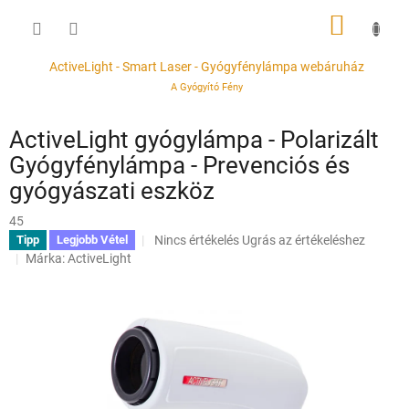
Ugrás
KOSÁR
a
fő
tartalomhoz
ActiveLight - Smart Laser - Gyógyfénylámpa webáruház
A Gyógyító Fény
ActiveLight gyógylámpa - Polarizált
Gyógyfénylámpa - Prevenciós és
gyógyászati eszköz
45
A
Nincs értékelés
Ugrás az értékeléshez
Tipp
Legjobb Vétel
termék
Márka:
ActiveLight
átlagos
értékelése
5-
ből
0,0
csillag.