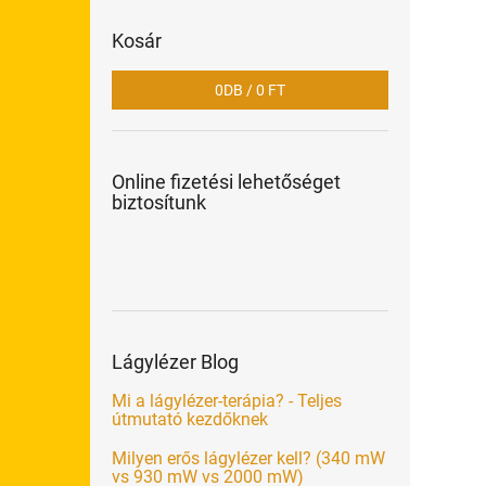
Kosár
0
DB /
0 FT
Online fizetési lehetőséget
biztosítunk
Lágylézer Blog
Mi a lágylézer-terápia? - Teljes
útmutató kezdőknek
Milyen erős lágylézer kell? (340 mW
vs 930 mW vs 2000 mW)