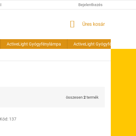
ÉSI TÁJÉKOZTATÓ
Bejelentkezés
KOSÁR
Üres kosár
ActiveLight Gyógyfénylámpa
ActiveLight Gyógyfénylámpa cs
összesen
2
termék
Kód:
137