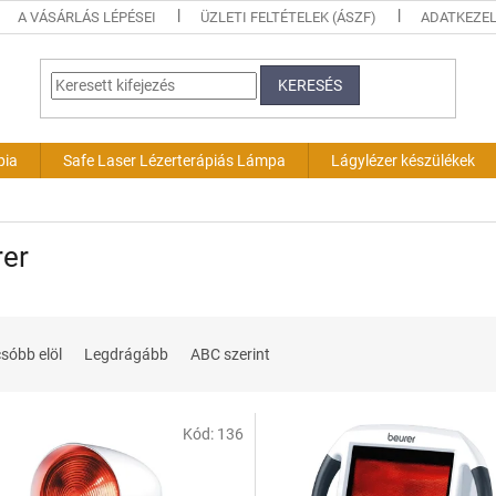
A VÁSÁRLÁS LÉPÉSEI
ÜZLETI FELTÉTELEK (ÁSZF)
ADATKEZEL
KERESÉS
pia
Safe Laser Lézerterápiás Lámpa
Lágylézer készülékek
rer
sóbb elöl
Legdrágább
ABC szerint
Kód:
136