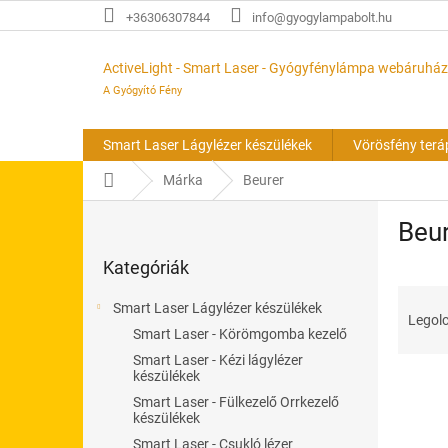
Ugrás
+36306307844
info@gyogylampabolt.hu
a
fő
tartalomhoz
ActiveLight - Smart Laser - Gyógyfénylámpa webáruház
A Gyógyító Fény
Smart Laser Lágylézer készülékek
Vörösfény terá
Kezdőlap
Márka
Beurer
O
Beu
l
Kategóriák
d
Kategóriák
átugrása
a
T
l
Smart Laser Lágylézer készülékek
e
s
Legolc
Smart Laser - Körömgomba kezelő
r
ó
m
Smart Laser - Kézi lágylézer
p
készülékek
T
é
a
e
Smart Laser - Fülkezelő Orrkezelő
k
n
készülékek
r
e
e
Smart Laser - Csukló lézer