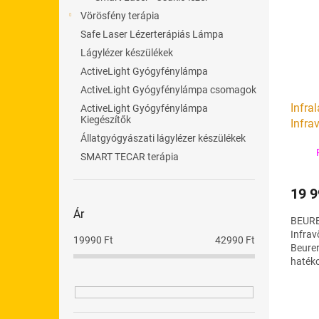
m
k
l
é
r
Vörösfény terápia
k
e
Safe Laser Lézerterápiás Lámpa
e
n
Lágylézer készülékek
k
d
ActiveLight Gyógyfénylámpa
l
e
ActiveLight Gyógyfénylámpa csomagok
i
z
Infra
s
ActiveLight Gyógyfénylámpa
é
Kiegészítők
Infra
t
s
Állatgyógyászati lágylézer készülékek
á
e
j
SMART TECAR terápia
a
19 9
Ár
BEURE
Infrav
19990
Ft
42990
Ft
Beurer
hatéko
enyhül