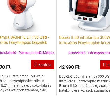
lámpa Beurer IL 21 150 watt -
Beurer IL60 infralámpa 300W
vörös Fényterápiás készülék
Infravörös Fényterápiás kész
Rendelhető - Pár napon belül küldjük
Rendelhető - Pár napon belü
Kosárba
K
90 Ft
42 990 Ft
R IL21 Infralámpa 150 Watt -
BEURER IL60 Infralámpa 300 Wat
örös Fényterápiás készülék A
Infravörös Fényterápiás készülé
 IL21 infralámpa egy sokoldalú és
Beurer IL30 infralámpa egy sokol
ny eszköz azok számára, akik
hatékony eszköz azok számára, a
ést keresnek az...
enyhülést keresnek az...
L
i