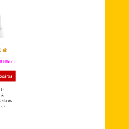
 -
ülék
l küldjük
osárba
t -
k A
dalú és
kik