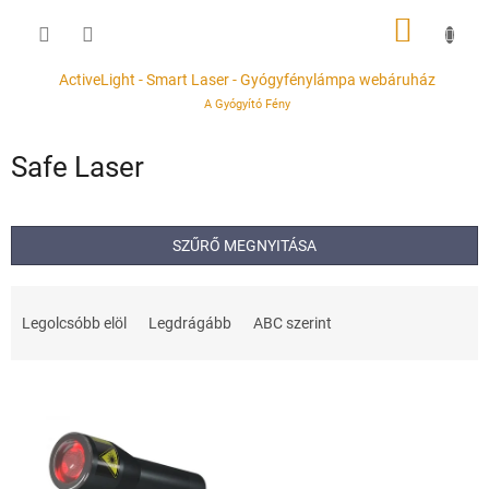
Ugrás
KOSÁR
a
fő
tartalomhoz
ActiveLight - Smart Laser - Gyógyfénylámpa webáruház
A Gyógyító Fény
Safe Laser
SZŰRŐ MEGNYITÁSA
T
e
Legolcsóbb elöl
Legdrágább
ABC szerint
r
m
T
é
e
k
r
e
m
k
é