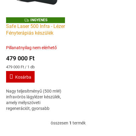
r
k
e
e
n
k
d
I
INGYENES
N
l
e
Safe Laser 500 Infra - Lézer
G
i
z
Fényterápiás készülék
Y
E
s
é
N
t
s
E
Pillanatnyilag nem elérhető
S
á
e
479 000 Ft
j
a
Egységár:
479 000 Ft / 1 db
Kosárba
Nagy teljesítményű (500 mW)
infravörös lágylézer készülék,
amely mélyszöveti
regenerációt, gyorsabb
gyógyulást és hatékony
fájdalomcsillapítást biztosít
összesen
1
termék
L
ízületi-, izom- és...
i