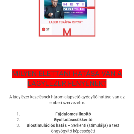
MILYEN ÉLETTANI HATÁSA VAN A
LÁGYLÉZER FÉNYÉNEK?
A lágylézer kezelésnek három alapvető gyógyító hatása van az
emberi szervezetre:
Fájdalomcsillapító
Gyulladáscsökkentő
Biostimulációs hatás
– Serkenti (stimulálja) a test
öngyógyító képességét!