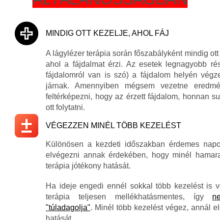
MINDIG OTT KEZELJE, AHOL FÁJ
A lágylézer terápia során főszabályként mindig ott
ahol a fájdalmat érzi. Az esetek legnagyobb r
fájdalomról van is szó) a fájdalom helyén végz
járnak.
Amennyiben mégsem vezetne eredmén
feltérképezni, hogy az érzett fájdalom, honnan su
ott folytatni.
VÉGEZZEN MINÉL TÖBB KEZELÉST
Különösen a kezdeti időszakban érdemes napon
elvégezni annak érdekében, hogy minél hamara
terápia jótékony hatását.
Ha ideje engedi ennél sokkal több kezelést is v
terápia teljesen mellékhatásmentes, így
n
"túladagolja"
. Minél több kezelést végez, annál e
hatását.