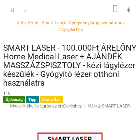
Ugrás
KOSÁR
a
fő
tartalomhoz
ActiveLight - Smart Laser - Gyógyfénylámpa webáruház
A Gyógyító Fény
SMART LASER - 100.000Ft ÁRELŐNY
Home Medical Laser + AJÁNDÉK
MASSZÁZSPISZTOLY - kézi lágylézer
készülék - Gyógyító lézer otthoni
használatra
110
Újdonság
Tipp
Kiárusítás
A
Nincs értékelés
Ugrás az értékeléshez
Márka:
SMART LASER
termék
átlagos
értékelése
5-
ből