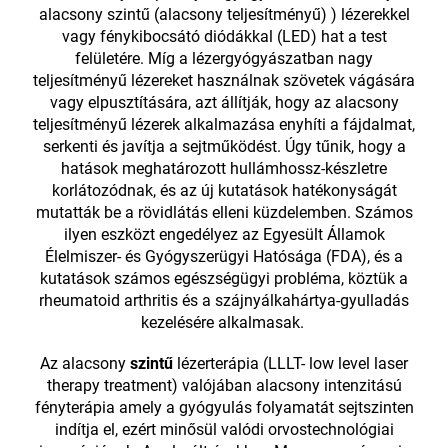
alacsony szintű (alacsony teljesítményű) ) lézerekkel
vagy fénykibocsátó diódákkal (LED) hat a test
felületére. Míg a lézergyógyászatban nagy
teljesítményű lézereket használnak szövetek vágására
vagy elpusztítására, azt állítják, hogy az alacsony
teljesítményű lézerek alkalmazása enyhíti a fájdalmat,
serkenti és javítja a sejtműködést. Úgy tűnik, hogy a
hatások meghatározott hullámhossz-készletre
korlátozódnak, és az új kutatások hatékonyságát
mutatták be a rövidlátás elleni küzdelemben. Számos
ilyen eszközt engedélyez az Egyesült Államok
Élelmiszer- és Gyógyszerügyi Hatósága (FDA), és a
kutatások számos egészségügyi probléma, köztük a
rheumatoid arthritis és a szájnyálkahártya-gyulladás
kezelésére alkalmasak.
Az alacsony
szintű
lézerterápia (LLLT- low level laser
therapy treatment) valójában alacsony intenzitású
fényterápia amely a gyógyulás folyamatát sejtszinten
indítja el, ezért minősül valódi orvostechnológiai