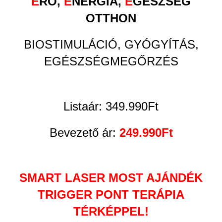
E
RŐ,
E
NERGIA,
E
GÉSZSÉG
OTTHON
BIOSTIMULÁCIÓ, GYÓGYÍTÁS,
EGÉSZSÉGMEGŐRZÉS
Listaár: 349.990Ft
Bevezető ár:
249.990Ft
SMART LASER MOST AJÁNDÉK
TRIGGER PONT TERÁPIA
TÉRKÉPPEL!