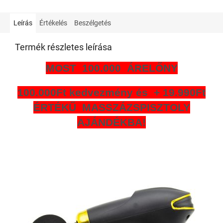
Leírás
Értékelés
Beszélgetés
Termék részletes leírása
MOST 100.000 ÁRELŐNY
100.000Ft kedvezmény és + 19.990Ft
ÉRTÉKŰ MASSZÁZSPISZTOLY
AJÁNDÉKBA!