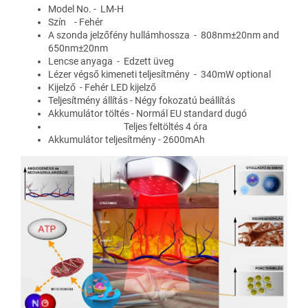
Model No. -
LM-H
Szín - Fehér
A szonda jelzőfény hullámhossza -
808nm±20nm and
650nm±20nm
Lencse anyaga - Edzett üveg
Lézer végső kimeneti teljesítmény -
340mW optional
Kijelző - Fehér LED kijelző
Teljesítmény állítás - Négy fokozatú beállítás
Akkumulátor töltés - Normál EU standard dugó
Teljes feltöltés 4 óra
Akkumulátor teljesítmény - 2600mAh