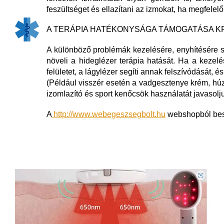
feszültséget és ellazítani az izmokat, ha megfelel
A TERÁPIA HATÉKONYSÁGA TÁMOGATÁSA 
A különböző problémák kezelésére, enyhítésére 
növeli a hideglézer terápia hatását. Ha a kezelé
felületet, a lágylézer segíti annak felszívódását, és
(Például visszér esetén a vadgesztenye krém, hú
izomlazító és sport kenőcsök használatát javasolju
A
http://www.webegeszsegbolt.hu
webshopból bes