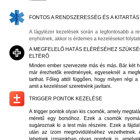
FONTOS A RENDSZERESSÉG ÉS A KITARTÁS
A lágylézer kezelések során a legfontosabb a r
enyhülnek, akkor is érdemes a kezeléseket folytatn
A MEGFELELŐ HATÁS ELÉRÉSÉHEZ SZÜKSÉ
ELTÉRŐ
Minden ember szervezete más és más. Bár két hé
már érezhetők eredmények, egyeseknél a megfe
tarthat. Főleg attól függően, hogy milyen régi a
amit a kezeléssel szeretnénk javítani.
TRIGGER PONTOK KEZELÉSE
A trigger pontok olyan kis csomók, amely megtal
méretű egy borsóhoz. Ezek a csomók nyomásr
sugároznak ki a test más részeire. Ezek a fájda
után az izom megrövidüléséhez vezethetnek. 
lehetnek izmainkban olyan gombok is, amelyek