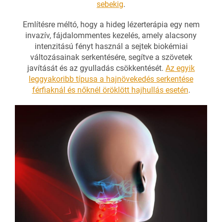
sebekig
.
Említésre méltó, hogy a hideg lézerterápia egy nem
invazív, fájdalommentes kezelés, amely alacsony
intenzitású fényt használ a sejtek biokémiai
változásainak serkentésére, segítve a szövetek
javítását és az gyulladás csökkentését.
Az egyik
leggyakoribb típusa a hajnövekedés serkentése
férfiaknál és nőknél öröklött hajhullás esetén
.