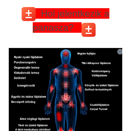
Hol jelentkezik a
panasza?