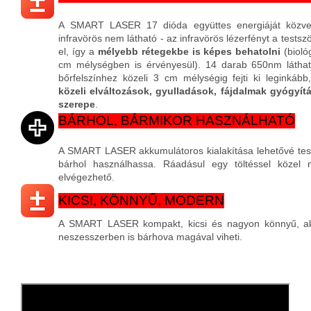
A SMART LASER 17 dióda együttes energiáját közvet
infravörös nem látható - az infravörös lézerfényt a tests
el, így a
mélyebb rétegekbe is képes behatolni
(bioló
cm mélységben is érvényesül). 14 darab 650nm láthat
bőrfelszínhez közeli 3 cm mélységig fejti ki leginkáb
közeli elváltozások, gyulladások, fájdalmak gyógyít
szerepe
.
BÁRHOL, BÁRMIKOR HASZNÁLHATÓ
A SMART LASER akkumulátoros kialakítása lehetővé tesz
bárhol használhassa. Ráadásul egy töltéssel közel 
elvégezhető.
KICSI, KÖNNYŰ, MODERN
A SMART LASER kompakt, kicsi és nagyon könnyű, ak
neszesszerben is bárhova magával viheti.