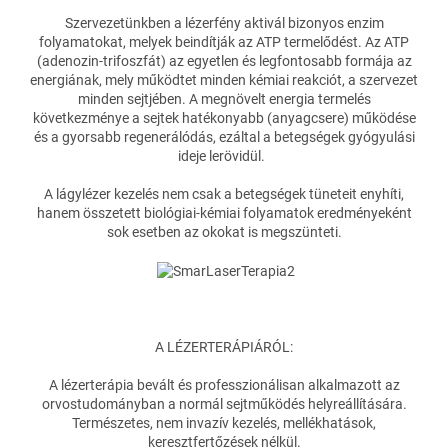
Szervezetünkben a lézerfény aktivál bizonyos enzim
folyamatokat, melyek beindítják az ATP termelődést. Az ATP
(adenozin-trifoszfát) az egyetlen és legfontosabb formája az
energiának, mely működtet minden kémiai reakciót, a szervezet
minden sejtjében. A megnövelt energia termelés
következménye a sejtek hatékonyabb (anyagcsere) működése
és a gyorsabb regenerálódás, ezáltal a betegségek gyógyulási
ideje lerövidül.
A lágylézer kezelés nem csak a betegségek tüneteit enyhíti,
hanem összetett biológiai-kémiai folyamatok eredményeként
sok esetben az okokat is megszünteti.
A LÉZERTERÁPIÁRÓL:
A lézerterápia bevált és professzionálisan alkalmazott az
orvostudományban a normál sejtműködés helyreállítására.
Természetes, nem invazív kezelés, mellékhatások,
keresztfertőzések nélkül.