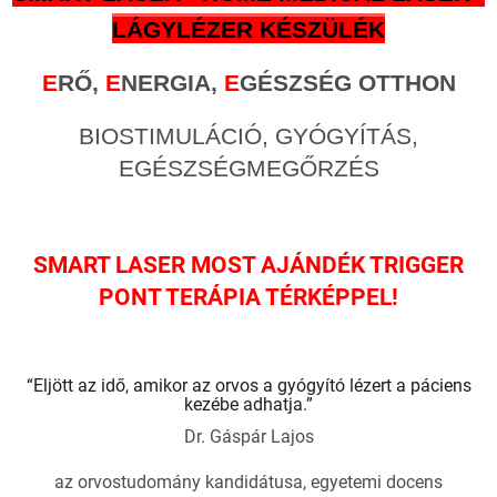
LÁGYLÉZER KÉSZÜLÉK
E
RŐ,
E
NERGIA,
E
GÉSZSÉG OTTHON
BIOSTIMULÁCIÓ, GYÓGYÍTÁS,
EGÉSZSÉGMEGŐRZÉS
SMART LASER MOST AJÁNDÉK TRIGGER
PONT TERÁPIA TÉRKÉPPEL!
“Eljött az idő, amikor az orvos a gyógyító lézert a páciens
kezébe adhatja.”
Dr. Gáspár Lajos
az orvostudomány kandidátusa, egyetemi docens