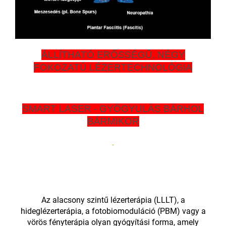
ÁLLÍTHATÓ ERŐSSÉGŰ, NÉGY
FOKOZATÚ LÉZERTECHNOLÓGIA
SMART LASER - GYÓGYULÁS BÁRHOL
BÁRMIKOR
Az alacsony szintű lézerterápia (LLLT), a
hideglézerterápia, a fotobiomoduláció (PBM) vagy a
vörös fényterápia olyan gyógyítási forma, amely