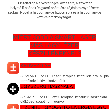
A lézerterápia a vérkeringés javítására, a szövetek
helyreállításának felgyorsítására és a fájdalom enyhítésére
szolgál. Növeli a hagyományos fizioterápia és a hagyományos
kezelés hatékonyságát.
MIÉRT JOBB A SMART LASER
MÁS LÁGYLÉZER
KÉSZÜLÉKEKNÉL?
KEDVEZŐ ÁR
A SMART LASER Lézer terápiás készülék ára a piac
termékeknél jóval kedvezőbb.
EGYSZERŰ HASZNÁLAT
A SMART LASER Lézer terápiás készülék használata 
előképzettséget nem igényel.
TIZENHÉT GYÓGYÍTÓ ENERGIA EGYÜ