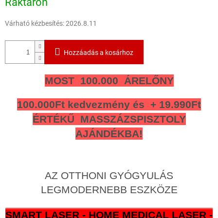
Raktáron
S
Várható kézbesítés:
2026.8.11
Hozzáadás a kosárhoz
MOST 100.000 ÁRELŐNY
100.000Ft kedvezmény és + 19.990Ft
ÉRTÉKŰ MASSZÁZSPISZTOLY
AJÁNDÉKBA!
AZ OTTHONI GYÓGYULÁS
LEGMODERNEBB ESZKÖZE
SMART LASER - HOME MEDICAL LASER -