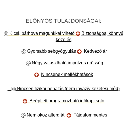
ELŐNYÖS TULAJDONSÁGAI:
Kicsi, bárhova magunkkal vihető
Biztonságos, könnyű
kezelés
Gyorsabb sebgyógyulás
Kedvező ár
Négy választható impulzus erősség
Nincsenek mellékhatások
Nincsen fizikai behatás (nem-invazív kezelési mód)
Beépített programozható időkapcsoló
Nem okoz allergiát
Fájdalommentes