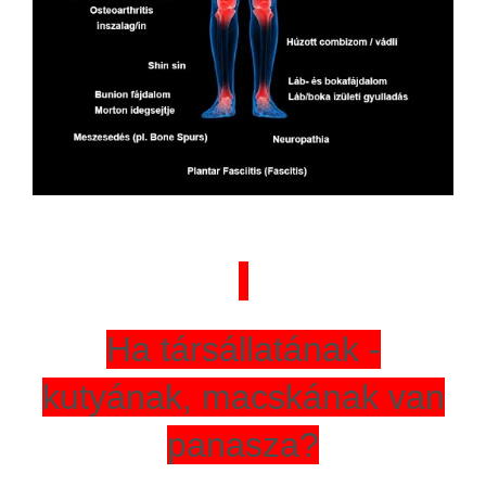
Ha társállatának -
kutyának, macskának van
panasza?