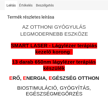
Leírás
Értékelés
Beszélgetés
Termék részletes leírása
AZ OTTHONI GYÓGYULÁS
LEGMODERNEBB ESZKÖZE
SMART LASER - Lágylézer terápiás
kezelő korong
13 darab 650nm lágylézer terápiás
készülék
E
RŐ,
E
NERGIA,
E
GÉSZSÉG OTTHON
BIOSTIMULÁCIÓ, GYÓGYÍTÁS,
EGÉSZSÉGMEGŐRZÉS