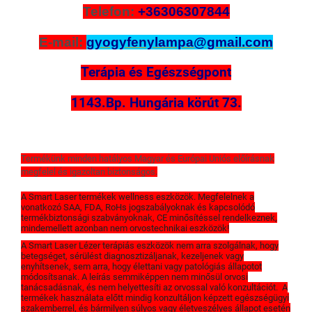
Telefon:
+36306307844
E-mail:
gyogyfenylampa@gmail.com
Terápia és Egészségpont
1143.Bp. Hungária körút 73.
Termékünk minden hatályos Magyar és Európai Uniós előírásnak
megfelel és igazoltan biztonságos.
A Smart Laser termékek wellness eszközök. Megfelelnek a
vonatkozó SAA, FDA, RoHs jogszabályoknak és kapcsolódó
termékbiztonsági szabványoknak, CE minősítéssel rendelkeznek,
mindemellett azonban nem orvostechnikai eszközök!
A Smart Laser Lézer terápiás eszközök nem arra szolgálnak, hogy
betegséget, sérülést diagnosztizáljanak, kezeljenek vagy
enyhítsenek, sem arra, hogy élettani vagy patológiás állapotot
módosítsanak. A leírás semmiképpen nem minősül orvosi
tanácsadásnak, és nem helyettesíti az orvossal való konzultációt. A
termékek használata előtt mindig konzultáljon képzett egészségügyi
szakemberrel, és bármilyen súlyos vagy életveszélyes állapot esetén