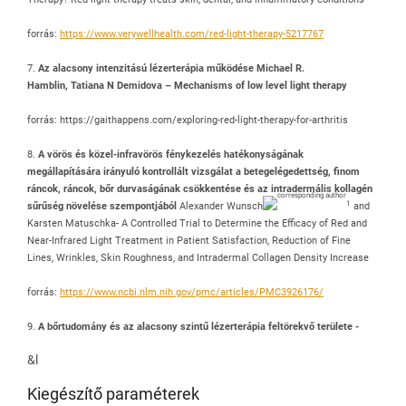
forrás:
https://www.verywellhealth.com/red-light-therapy-5217767
7.
Az alacsony intenzitású lézerterápia működése Michael R.
Hamblin, Tatiana N Demidova – Mechanisms of low level light therapy
forrás: https://gaithappens.com/exploring-red-light-therapy-for-arthritis
8.
A vörös és közel-infravörös fénykezelés hatékonyságának
megállapítására irányuló kontrollált vizsgálat a betegelégedettség, finom
ráncok, ráncok, bőr durvaságának csökkentése és az intradermális kollagén
1
sűrűség növelése szempontjából
Alexander Wunsch
and
Karsten Matuschka- A Controlled Trial to Determine the Efficacy of Red and
Near-Infrared Light Treatment in Patient Satisfaction, Reduction of Fine
Lines, Wrinkles, Skin Roughness, and Intradermal Collagen Density Increase
forrás:
https://www.ncbi.nlm.nih.gov/pmc/articles/PMC3926176/
9.
A bőrtudomány és az alacsony szintű lézerterápia feltörekvő területe -
&l
Kiegészítő paraméterek