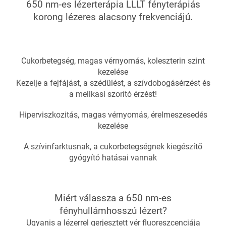
650 nm-es lézerterápia LLLT fényterápiás
korong lézeres alacsony frekvenciájú.
Cukorbetegség, magas vérnyomás, koleszterin szint
kezelése
Kezelje a fejfájást, a szédülést, a szívdobogásérzést és
a mellkasi szorító érzést!
Hiperviszkozitás, magas vérnyomás, érelmeszesedés
kezelése
A szívinfarktusnak, a cukorbetegségnek kiegészítő
gyógyító hatásai vannak
Miért válassza a 650 nm-es
fényhullámhosszú lézert?
Ugyanis a lézerrel gerjesztett vér fluoreszcenciája