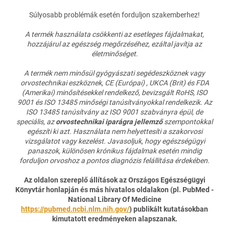
Súlyosabb problémák esetén forduljon szakemberhez!
A termék használata csökkenti az esetleges fájdalmakat,
hozzájárul az egészség megőrzéséhez, ezáltal javítja az
életminőséget.
A termék nem minősül gyógyászati segédeszköznek vagy
orvostechnikai eszköznek, CE (Európai) , UKCA (Brit) és FDA
(Amerikai) minősítésekkel rendelkező, bevizsgált RoHS, ISO
9001 és ISO 13485 minőségi tanúsítványokkal rendelkezik.
Az
ISO 13485 tanúsítvány az ISO 9001 szabványra épül, de
speciális, az
orvostechnikai iparágra jellemző
szempontokkal
egészíti ki azt.
Használata nem helyettesíti a szakorvosi
vizsgálatot vagy kezelést. Javasoljuk, hogy egészségügyi
panaszok, különösen krónikus fájdalmak esetén mindig
forduljon orvoshoz a pontos diagnózis felállítása érdekében.
Az oldalon szereplő állítások az Országos Egészségügyi
Könyvtár honlapján és más hivatalos oldalakon (pl. PubMed -
National Library Of Medicine
https://pubmed.ncbi.nlm.nih.gov/
) publikált kutatásokban
kimutatott eredményeken alapszanak.