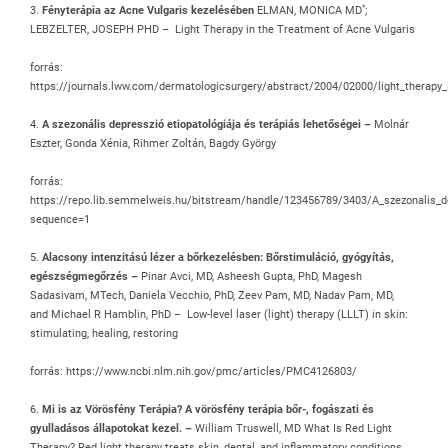
*
3.
Fényterápia az Acne Vulgaris kezelésében
ELMAN, MONICA MD
;
LEBZELTER, JOSEPH PHD –
Light Therapy in the Treatment of Acne Vulgaris
forrás:
https://journals.lww.com/dermatologicsurgery/abstract/2004/02000/light_therapy_
4.
A szezonális depresszió etiopatológiája
és terápiás lehetőségei –
Molnár
Eszter, Gonda Xénia, Rihmer Zoltán, Bagdy György
forrás:
https://repo.lib.semmelweis.hu/bitstream/handle/123456789/3403/A_szezonalis_de
sequence=1
5.
Alacsony intenzitású lézer a bőrkezelésben: Bőrstimuláció, gyógyítás,
egészségmegőrzés –
Pinar Avci, MD, Asheesh Gupta, PhD, Magesh
Sadasivam, MTech, Daniela Vecchio, PhD, Zeev Pam, MD, Nadav Pam, MD,
and Michael R Hamblin, PhD – Low-level laser (light) therapy (LLLT) in skin:
stimulating, healing, restoring
forrás: https://www.ncbi.nlm.nih.gov/pmc/articles/PMC4126803/
6.
Mi is az Vörösfény Terápia? A vörösfény terápia bőr-, fogászati és
gyulladásos állapotokat kezel. –
William Truswell, MD What Is Red Light
Therapy? Red light therapy treats skin, dental, and inflammatory conditions