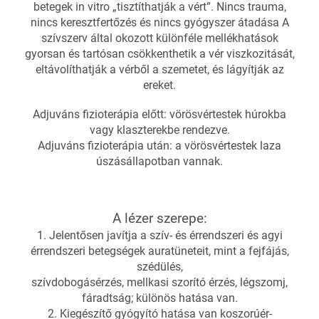
betegek in vitro „tisztíthatják a vért”. Nincs trauma,
nincs keresztfertőzés és nincs gyógyszer átadása A
szívszerv által okozott különféle mellékhatások
gyorsan és tartósan csökkenthetik a vér viszkozitását,
eltávolíthatják a vérből a szemetet, és lágyítják az
ereket.
Adjuváns fizioterápia előtt: vörösvértestek húrokba
vagy klaszterekbe rendezve.
Adjuváns fizioterápia után: a vörösvértestek laza
úszásállapotban vannak.
A lézer szerepe:
1. Jelentősen javítja a szív- és érrendszeri és agyi
érrendszeri betegségek auratüneteit, mint a fejfájás,
szédülés,
szívdobogásérzés, mellkasi szorító érzés, légszomj,
fáradtság; különös hatása van.
2. Kiegészítő gyógyító hatása van koszorúér-