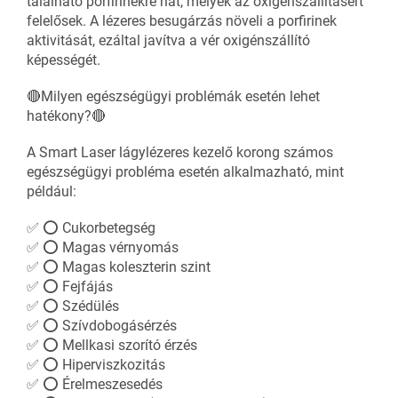
található porfirinekre hat, melyek az oxigénszállításért
felelősek. A lézeres besugárzás növeli a porfirinek
aktivitását, ezáltal javítva a vér oxigénszállító
képességét.
🔴Milyen egészségügyi problémák esetén lehet
hatékony?🔴
A Smart Laser lágylézeres kezelő korong számos
egészségügyi probléma esetén alkalmazható, mint
például:
✅ ⭕ Cukorbetegség
✅ ⭕ Magas vérnyomás
✅ ⭕ Magas koleszterin szint
✅ ⭕ Fejfájás
✅ ⭕ Szédülés
✅ ⭕ Szívdobogásérzés
✅ ⭕ Mellkasi szorító érzés
✅ ⭕ Hiperviszkozitás
✅ ⭕ Érelmeszesedés