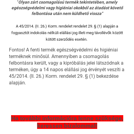
"
Olyan zárt csomagolású termék tekintetében, amely
egészségvédelmi vagy higiéniai okokból az átadást követő
felbontása után nem küldhető vissza"
A 45/2014. (II. 26.) Korm. rendelet rendelet 29. § (1) alapján a
fogyasztót indokolás nélküli elállási jog illeti meg távollévők között
kötött szerződés esetén.
Fontos! A fenti termék egészségvédelmi és higiéniai
terméknek minősül. Amennyiben a csomagolás
felbontásra került, vagy a kipróbálás jelei látszódnak a
terméken, úgy a 14 napos elállási jog érvényét veszíti a
45/2014. (II. 26.) Korm. rendelet 29. § (1) bekezdése
alapján.
Ha további információra lenne szüksége,
keressen bizalommal!