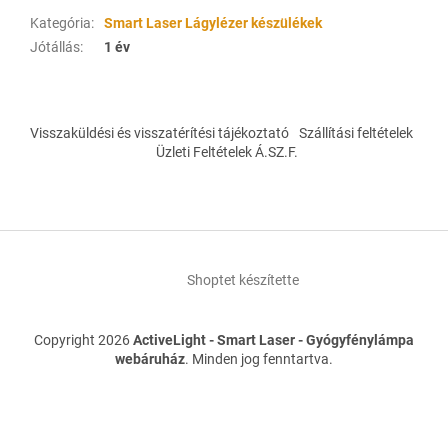
Kategória
:
Smart Laser Lágylézer készülékek
Jótállás
:
1 év
L
á
Visszaküldési és visszatérítési tájékoztató
Szállítási feltételek
b
Üzleti Feltételek Á.SZ.F.
l
é
c
Shoptet készítette
Copyright 2026
ActiveLight - Smart Laser - Gyógyfénylámpa
webáruház
. Minden jog fenntartva.