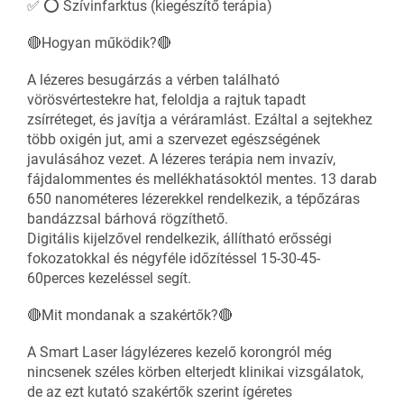
✅ ⭕ Szívinfarktus (kiegészítő terápia)
🔴Hogyan működik?🔴
A lézeres besugárzás a vérben található
vörösvértestekre hat, feloldja a rajtuk tapadt
zsírréteget, és javítja a véráramlást. Ezáltal a sejtekhez
több oxigén jut, ami a szervezet egészségének
javulásához vezet. A lézeres terápia nem invazív,
fájdalommentes és mellékhatásoktól mentes. 13 darab
650 nanométeres lézerekkel rendelkezik, a tépőzáras
bandázzsal bárhová rögzíthető.
Digitális kijelzővel rendelkezik, állítható erősségi
fokozatokkal és négyféle időzítéssel 15-30-45-
60perces kezeléssel segít.
🔴Mit mondanak a szakértők?🔴
A Smart Laser lágylézeres kezelő korongról még
nincsenek széles körben elterjedt klinikai vizsgálatok,
de az ezt kutató szakértők szerint ígéretes