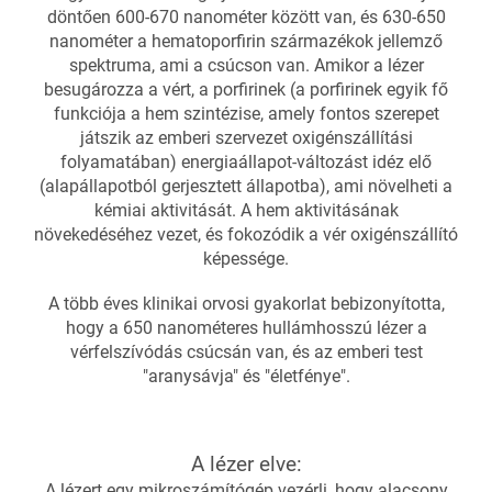
döntően 600-670 nanométer között van, és 630-650
nanométer a hematoporfirin származékok jellemző
spektruma, ami a csúcson van. Amikor a lézer
besugározza a vért, a porfirinek (a porfirinek egyik fő
funkciója a hem szintézise, ​​amely fontos szerepet
játszik az emberi szervezet oxigénszállítási
folyamatában) energiaállapot-változást idéz elő
(alapállapotból gerjesztett állapotba), ami növelheti a
kémiai aktivitását. A hem aktivitásának
növekedéséhez vezet, és fokozódik a vér oxigénszállító
képessége.
A több éves klinikai orvosi gyakorlat bebizonyította,
hogy a 650 nanométeres hullámhosszú lézer a
vérfelszívódás csúcsán van, és az emberi test
"aranysávja" és "életfénye".
A lézer elve:
A lézert egy mikroszámítógép vezérli, hogy alacsony