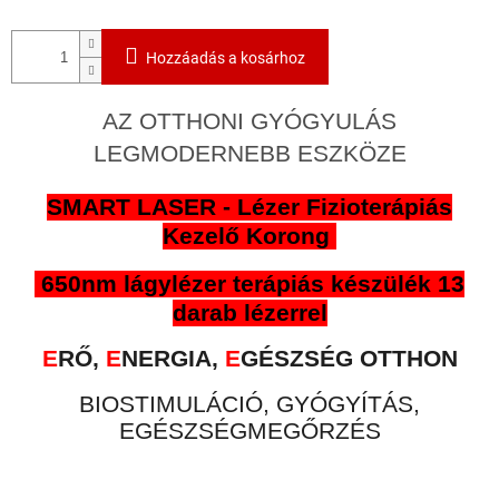
Hozzáadás a kosárhoz
AZ OTTHONI GYÓGYULÁS
LEGMODERNEBB ESZKÖZE
SMART LASER - Lézer Fizioterápiás
Kezelő Korong
650nm lágylézer terápiás készülék 13
darab lézerrel
E
RŐ,
E
NERGIA,
E
GÉSZSÉG OTTHON
BIOSTIMULÁCIÓ, GYÓGYÍTÁS,
EGÉSZSÉGMEGŐRZÉS