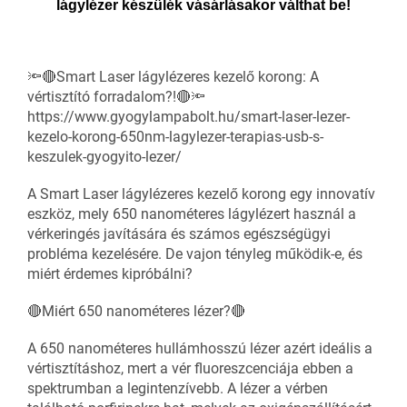
lágylézer készülék vásárlásakor válthat be!
🔦🔴Smart Laser lágylézeres kezelő korong: A
vértisztító forradalom?!🔴🔦
https://www.gyogylampabolt.hu/smart-laser-lezer-
kezelo-korong-650nm-lagylezer-terapias-usb-s-
keszulek-gyogyito-lezer/
A Smart Laser lágylézeres kezelő korong egy innovatív
eszköz, mely 650 nanométeres lágylézert használ a
vérkeringés javítására és számos egészségügyi
probléma kezelésére. De vajon tényleg működik-e, és
miért érdemes kipróbálni?
🔴Miért 650 nanométeres lézer?🔴
A 650 nanométeres hullámhosszú lézer azért ideális a
vértisztításhoz, mert a vér fluoreszcenciája ebben a
spektrumban a legintenzívebb. A lézer a vérben