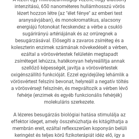
intenzitású, 650 nanométeres hullámhosszú vörös
lézert hozzon létre (az "élet fénye" az emberi test
aranysávjában), és monokromatikus, alacsony
energiájú fotonokat fecskendez a vérbe a csukló
sugárirányú artériájának és az orrüregnek a
besugárzásával. Elősegíti a zavaros zsírréteg és a
koleszterin enzimek számának növekedését a vérben,
ezáltal a vörösvértestek felületén megtapadt
zsírréteget lehúzza, hatékonyan helyreállítja annak
szellőző képességét, javítja a vörösvértestek
oxigénszállító funkcióját. Ezzel egyidejűleg lehámlik a
vörösvértest felszíni bevonat, helyreáll a negatív töltés
a vörösvérsejt felszínén, és megváltozik a vérben lévő
fehérje (enzimek és egyéb funkcionális fehérjék)
molekuláris szerkezete.
A lézeres besugárzás biológiai hatása stimulálja az
effektor ideget, amely összehúzhatja és kitágíthatja a
membrán ereit, ezáltal reflexszerűen koponyán belüli
keringést és teljes körű fizikoterápiát idéz elő, így a