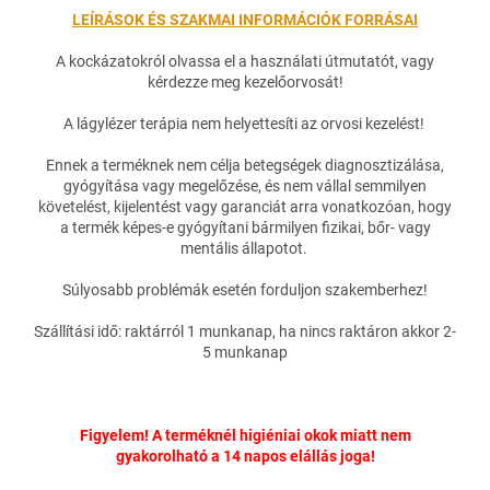
LEÍRÁSOK ÉS SZAKMAI INFORMÁCIÓK FORRÁSAI
A kockázatokról olvassa el a használati útmutatót, vagy
kérdezze meg kezelőorvosát!
A lágylézer terápia nem helyettesíti az orvosi kezelést!
Ennek a terméknek nem célja betegségek diagnosztizálása,
gyógyítása vagy megelőzése, és nem vállal semmilyen
követelést, kijelentést vagy garanciát arra vonatkozóan, hogy
a termék képes-e gyógyítani bármilyen fizikai, bőr- vagy
mentális állapotot.
Súlyosabb problémák esetén forduljon szakemberhez!
Szállítási idő: raktárról 1 munkanap, ha nincs raktáron akkor 2-
5 munkanap
Figyelem! A terméknél higiéniai okok miatt nem
gyakorolható a 14 napos elállás joga!