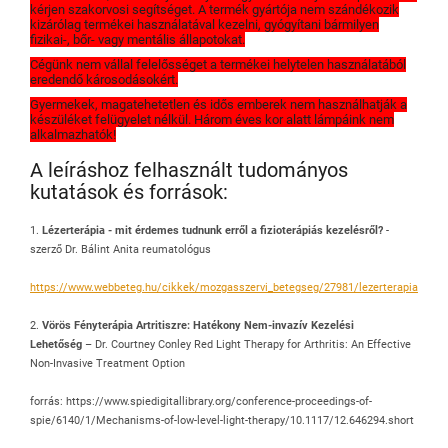
kérjen szakorvosi segítséget. A termék gyártója nem szándékozik
kizárólag termékei használatával kezelni, gyógyítani bármilyen
fizikai-, bőr- vagy mentális állapotokat.
Cégünk nem vállal felelősséget a termékei helytelen használatából
eredendő károsodásokért.
Gyermekek, magatehetetlen és idős emberek nem használhatják a
készüléket felügyelet nélkül. Három éves kor alatt lámpáink nem
alkalmazhatók!
A leíráshoz felhasznált tudományos
kutatások és források:
1.
Lézerterápia - mit érdemes tudnunk erről a fizioterápiás kezelésről?
-
szerző Dr. Bálint Anita reumatológus
https://www.webbeteg.hu/cikkek/mozgasszervi_betegseg/27981/lezerterapia
2.
Vörös Fényterápia Artritiszre: Hatékony Nem-invazív Kezelési
Lehetőség
– Dr. Courtney Conley Red Light Therapy for Arthritis: An Effective
Non-Invasive Treatment Option
forrás: https://www.spiedigitallibrary.org/conference-proceedings-of-
spie/6140/1/Mechanisms-of-low-level-light-therapy/10.1117/12.646294.short