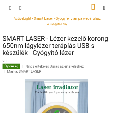
Ugrás
KOSÁR
a
fő
tartalomhoz
ActiveLight - Smart Laser - Gyógyfénylámpa webáruház
A Gyógyító Fény
SMART LASER - Lézer kezelő korong
650nm lágylézer terápiás USB-s
készülék - Gyógyító lézer
200
A
Nincs értékelés
Ugrás az értékeléshez
Újdonság
termék
Márka:
SMART LASER
átlagos
értékelése
5-
ből
0,0
csillag.