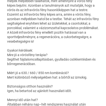
melyek mélyebben találhatók, mint amennyire a vörös fény
képes bejutni. Azonban a tanulmányok azt mutatják, hogy a
vörös és az infravörös fény hasonlóképpen hat a testre.
Eszerint az infravörös fény képes arra, amire a vörös fény,
azonban mélyebben hatol be a testbe. Tehát az infravörös fény
segítségével enyhíteni lehet az ízületekkel, a csontokkal, a
porcokkal, valamint a vázizomzattal kapcsolatos problémákat.
A közeli infravörös fény emellett pozitív hatással van a
sportteljesítményre, a regenerációra, a cukorbetegségre, a
vesebetegségre is!
Gyakori kérdések:
Mire jó a vörösfény terápia?
Segíthet fájdalomcsillapításban, gyulladás csökkentésben és
bőrregenerációban.
Miért jó a 630 / 660 / 850 nm kombináció?
Mert különböző mélységekben hat: a bőrtől az izmokig.
Biztonságos otthon használni?
Igen, ha betartod az ajánlott használati időt.
Mennyi idő után hat?
Általában néhány nap–hét rendszeres használat után