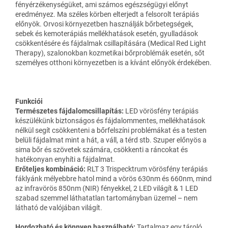
fényérzékenységüket, ami számos egészségügyi előnyt
eredményez. Ma széles körben elterjedt a felsorolt terápiás
előnyök. Orvosi környezetben használják bőrbetegségek,
sebek és kemoterápiás mellékhatások esetén, gyulladások
csökkentésére és fájdalmak csillapítására (Medical Red Light
Therapy), szalonokban kozmetikai bőrproblémák esetén, sőt
személyes otthoni környezetben is a kívánt előnyök érdekében.
Funkciói
Természetes fájdalomcsillapítás:
LED vörösfény terápiás
készülékünk biztonságos és fájdalommentes, mellékhatások
nélkül segít csökkenteni a bőrfelszíni problémákat és a testen
belüli fájdalmat mint a hát, a váll, a térd stb. Szuper előnyös a
sima bőr és szövetek számára, csökkenti a ráncokat és
hatékonyan enyhíti a fájdalmat.
Erőteljes kombináció:
RLT 3 Trispecktrum vörösfény terápiás
fáklyánk mélyebbre hatol mind a vörös 630nm és 660nm, mind
az infravörös 850nm (NIR) fényekkel, 2 LED világít & 1 LED
szabad szemmel láthatatlan tartományban üzemel – nem
látható de valójában világít.
Hordozható és könnyen használható:
Tartalmaz egy tároló