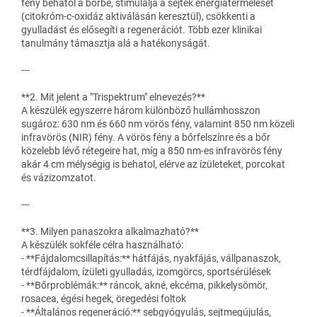
fény behatol a bőrbe, stimulálja a sejtek energiatermelését
(citokróm-c-oxidáz aktiválásán keresztül), csökkenti a
gyulladást és elősegíti a regenerációt. Több ezer klinikai
tanulmány támasztja alá a hatékonyságát.
---
**2. Mit jelent a "Trispektrum" elnevezés?**
A készülék egyszerre három különböző hullámhosszon
sugároz: 630 nm és 660 nm vörös fény, valamint 850 nm közeli
infravörös (NIR) fény. A vörös fény a bőrfelszínre és a bőr
közelebb lévő rétegeire hat, míg a 850 nm-es infravörös fény
akár 4 cm mélységig is behatol, elérve az ízületeket, porcokat
és vázizomzatot.
---
**3. Milyen panaszokra alkalmazható?**
A készülék sokféle célra használható:
- **Fájdalomcsillapítás:** hátfájás, nyakfájás, vállpanaszok,
térdfájdalom, ízületi gyulladás, izomgörcs, sportsérülések
- **Bőrproblémák:** ráncok, akné, ekcéma, pikkelysömör,
rosacea, égési hegek, öregedési foltok
- **Általános regeneráció:** sebgyógyulás, sejtmegújulás,