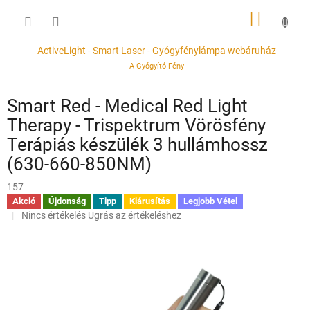
Ugrás
KOSÁR
a
fő
tartalomhoz
ActiveLight - Smart Laser - Gyógyfénylámpa webáruház
A Gyógyító Fény
Smart Red - Medical Red Light
Therapy - Trispektrum Vörösfény
Terápiás készülék 3 hullámhossz
(630-660-850NM)
157
Akció
Újdonság
Tipp
Kiárusítás
Legjobb Vétel
A
Nincs értékelés
Ugrás az értékeléshez
termék
átlagos
értékelése
5-
ből
0,0
csillag.