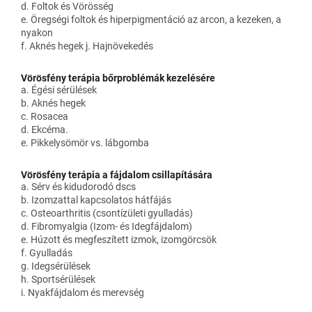
d. Foltok és Vörösség
e. Öregségi foltok és hiperpigmentáció az arcon, a kezeken, a
nyakon
f. Aknés hegek j. Hajnövekedés
Vörösfény terápia bőrproblémák kezelésére
a. Égési sérülések
b. Aknés hegek
c. Rosacea
d. Ekcéma.
e. Pikkelysömör vs. lábgomba
Vörösfény terápia a fájdalom csillapítására
a. Sérv és kidudorodó dscs
b. Izomzattal kapcsolatos hátfájás
c. Osteoarthritis (csontízületi gyulladás)
d. Fibromyalgia (Izom- és Idegfájdalom)
e. Húzott és megfeszített izmok, izomgörcsök
f. Gyulladás
g. Idegsérülések
h. Sportsérülések
i. Nyakfájdalom és merevség