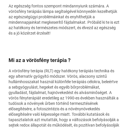
Az egészség fontos szempont mindannyiunk számára. A
vörösfény terápiás lámpa segítségével könnyedén kezelhetjük
az egészségügyi problémáinkat és enyhíthetjük a
mindennapjainkat megkeserítő fájdalmakat. Próbáld ki te is ezt
az hatékony és természetes módszert, és élvezd az egészség
és a jó közérzet érzését!
Mi az a vörösfény terápia ?
A vörösfény terápia (RLT) egy hatékony terápiás technika és
egy alternatív gyógyító módszer. Vörös, alacsony szintű
hullámhosszakat használ különféle terápiás célokra, beleértve
a sebgyógyulást, hegeket és egyéb bőrproblémákat,
gyulladást, fájdalmat, hajnövekedést és alvásminőséget. A
vörös fényterápiát eredetileg az 1990-es években használták a
tudósok a növények űrben történő termesztésének
elősegítésére, a fotoszintézis és a növénynövekedés
elősegítésére való képessége miatt. További kutatások és
tapasztalatok azt mutatták, hogy a változások befolyásolják a
sejtek redox állapotát és működését, és pozitívan befolyásolják