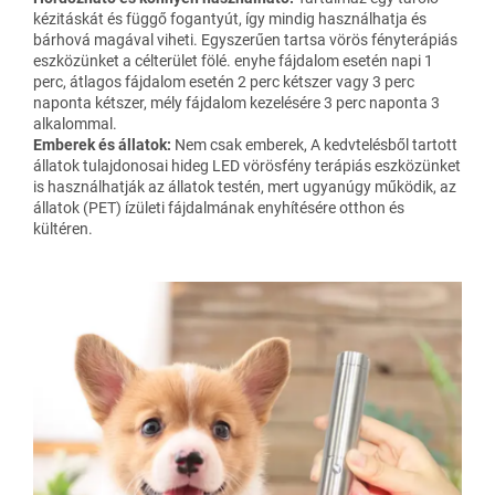
kézitáskát és függő fogantyút, így mindig használhatja és
bárhová magával viheti. Egyszerűen tartsa vörös fényterápiás
eszközünket a célterület fölé. enyhe fájdalom esetén napi 1
perc, átlagos fájdalom esetén 2 perc kétszer vagy 3 perc
naponta kétszer, mély fájdalom kezelésére 3 perc naponta 3
alkalommal.
Emberek és állatok:
Nem csak emberek, A kedvtelésből tartott
állatok tulajdonosai hideg LED vörösfény terápiás eszközünket
is használhatják az állatok testén, mert ugyanúgy működik, az
állatok (PET) ízületi fájdalmának enyhítésére otthon és
kültéren.