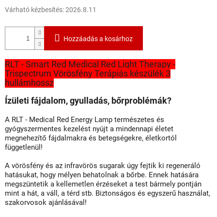
Várható kézbesítés:
2026.8.11
Hozzáadás a kosárhoz
RLT - Smart Red Medical Red Light Therapy -
Trispectrum Vörösfény Terápiás készülék 3
hullámhossz
Ízületi fájdalom, gyulladás, bőrproblémák?
A RLT - Medical Red Energy Lamp természetes és
gyógyszermentes kezelést nyújt a mindennapi életet
megnehezítő fájdalmakra és betegségekre, életkortól
függetlenül!
A vörösfény és az infravörös sugarak úgy fejtik ki regeneráló
hatásukat, hogy mélyen behatolnak a bőrbe. Ennek hatására
megszüntetik a kellemetlen érzéseket a test bármely pontján
mint a hát, a váll, a térd stb. Biztonságos és egyszerű használat,
szakorvosok ajánlásával!