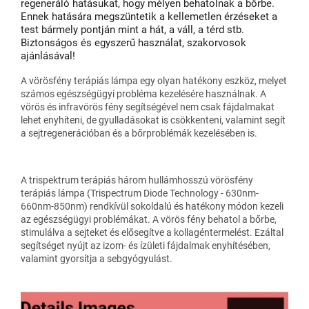
regeneráló hatásukat, hogy mélyen behatolnak a bőrbe.
Ennek hatására megszüntetik a kellemetlen érzéseket a
test bármely pontján mint a hát, a váll, a térd stb.
Biztonságos és egyszerű használat, szakorvosok
ajánlásával!
A vörösfény terápiás lámpa egy olyan hatékony eszköz, melyet
számos egészségügyi probléma kezelésére használnak. A
vörös és infravörös fény segítségével nem csak fájdalmakat
lehet enyhíteni, de gyulladásokat is csökkenteni, valamint segít
a sejtregenerációban és a bőrproblémák kezelésében is.
A trispektrum terápiás három hullámhosszú vörösfény
terápiás lámpa (Trispectrum Diode Technology - 630nm-
660nm-850nm) rendkívül sokoldalú és hatékony módon kezeli
az egészségügyi problémákat. A vörös fény behatol a bőrbe,
stimulálva a sejteket és elősegítve a kollagéntermelést. Ezáltal
segítséget nyújt az izom- és ízületi fájdalmak enyhítésében,
valamint gyorsítja a sebgyógyulást.