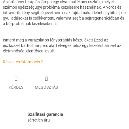
A vörösfény terápiás lámpa egy olyan hatékony eszköz, melyet
számos egészségügyi probléma kezelésére használnak. A vörös és
infravörös fény segítségével nem csak fájdalmakat lehet enyhíteni, de
gyulladásokat is csökkenteni, valamint segít a sejtregenerációban és
a bőrproblémák kezelésében is.
Ismerd meg a varázslatos fényterápiás készüléket! Ezzel az
eszközzel bárhol pár perc alatt elvégezhetsz egy kezelést amivel az
életminőség jelentősen javul!
Részletes információ
KÉRDÉS
MEGOSZTÁS
Szállítási garancia
sértetlen áru