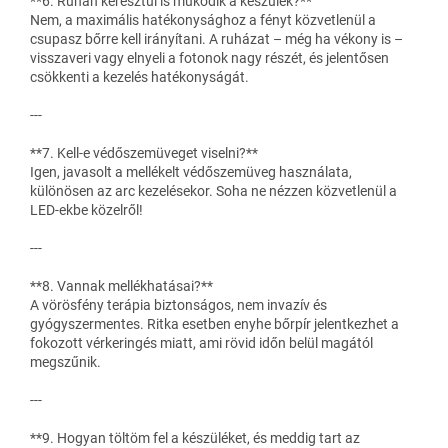
**6. Ruhán keresztül is működik a készülék?**
Nem, a maximális hatékonysághoz a fényt közvetlenül a
csupasz bőrre kell irányítani. A ruházat – még ha vékony is –
visszaveri vagy elnyeli a fotonok nagy részét, és jelentősen
csökkenti a kezelés hatékonyságát.
---
**7. Kell-e védőszemüveget viselni?**
Igen, javasolt a mellékelt védőszemüveg használata,
különösen az arc kezelésekor. Soha ne nézzen közvetlenül a
LED-ekbe közelről!
---
**8. Vannak mellékhatásai?**
A vörösfény terápia biztonságos, nem invazív és
gyógyszermentes. Ritka esetben enyhe bőrpír jelentkezhet a
fokozott vérkeringés miatt, ami rövid időn belül magától
megszűnik.
---
**9. Hogyan töltöm fel a készüléket, és meddig tart az