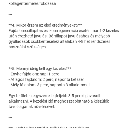
kollagéntermelés fokozása
---
**4. Mikor érzem az első eredményeket?**
Fájdalomcsillapítás és izomregeneráció esetén már 1-2 kezelés
után érezhető javulás. Bőrállapot javulásához és mélyebb
gyulladások csökkentéséhez általában 4-8 hét rendszeres
használat szükséges.
---
**5. Mennyi ideig kell egy kezelés?**
- Enyhe fájdalom: napi 1 perc
- Átlagos fájdalom: 2 perc, naponta kétszer
- Mély fájdalom: 3 perc, naponta 3 alkalommal
Egy területen egyszerre legfeljebb 3-5 percig javasolt
alkalmazni. A kezelési idő meghosszabbítható a készülék
távolságának növelésével.
---