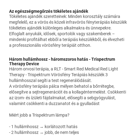
Az egészségmegőrzés tökéletes ajándék
Tökéletes ajándék szeretteinek: Minden korosztály számára
megfelelő, ez a vörös és közeli infravörös fényterápiás készülék
tökéletes ajándék különleges alkalmakra és ünnepekre.
Elfoglalt anyukák, idősek, sportolók vagy szakemberek –
mindenki profitálhat ebből a terápiás készülékből, és élvezheti
a professzionális vörösfény terápiát otthon.
Három hullámhossz - háromszoros hatás - Trispectrum
Therapy Device
Három orvosi terápia, a RLT - Smart Red Medical Red Light
Therapy - Trispektrum Vörösfény Terápiás készülék 3
hullámhosszal segíti a test regenerálódását.
A vörösfény terápiás pálca mélyen behatol a bőrrétegbe,
elősegítve a sejtregenerációt és a kollagéntermelést. Csökkenti
az izom- és ízületi fájdalmakat, elősegíti a sebgyógyulást,
valamint csökkenti a duzzanatot és a gyulladást
Miért jobb a Trispektrum lámpa?
- 1 hullámhossz → korlátozott hatás
- 2 hullámhossz → jobb, de nem teljes