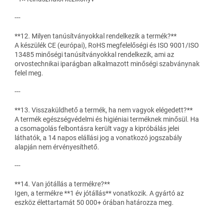
---
**12. Milyen tanúsítványokkal rendelkezik a termék?**
A készülék CE (európai), RoHS megfelelőségi és ISO 9001/ISO
13485 minőségi tanúsítványokkal rendelkezik, ami az
orvostechnikai iparágban alkalmazott minőségi szabványnak
felel meg.
---
**13. Visszaküldhető a termék, ha nem vagyok elégedett?**
A termék egészségvédelmi és higiéniai terméknek minősül. Ha
a csomagolás felbontásra került vagy a kipróbálás jelei
láthatók, a 14 napos elállási jog a vonatkozó jogszabály
alapján nem érvényesíthető.
---
**14. Van jótállás a termékre?**
Igen, a termékre **1 év jótállás** vonatkozik. A gyártó az
eszköz élettartamát 50 000+ órában határozza meg.