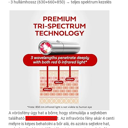
- 3 hullámhossz (630+660+850) → teljes spektrum kezelés
A vörösfény úgy hat a bőrre, hogy stimulálja a sejtekben
található
citokróm-c-oxidáz
t. Az infravörös fény akár 4 centi
mélyre is képes behatolni a bőr alá, és azokra sejtekre hat,