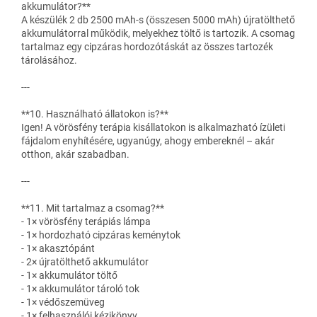
akkumulátor?**
A készülék 2 db 2500 mAh-s (összesen 5000 mAh) újratölthető
akkumulátorral működik, melyekhez töltő is tartozik. A csomag
tartalmaz egy cipzáras hordozótáskát az összes tartozék
tárolásához.
---
**10. Használható állatokon is?**
Igen! A vörösfény terápia kisállatokon is alkalmazható ízületi
fájdalom enyhítésére, ugyanúgy, ahogy embereknél – akár
otthon, akár szabadban.
---
**11. Mit tartalmaz a csomag?**
- 1× vörösfény terápiás lámpa
- 1× hordozható cipzáras keménytok
- 1× akasztópánt
- 2× újratölthető akkumulátor
- 1× akkumulátor töltő
- 1× akkumulátor tároló tok
- 1× védőszemüveg
- 1× felhasználói kézikönyv