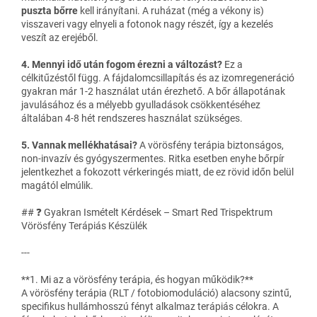
puszta bőrre
kell irányítani. A ruházat (még a vékony is)
visszaveri vagy elnyeli a fotonok nagy részét, így a kezelés
veszít az erejéből.
4. Mennyi idő után fogom érezni a változást?
Ez a
célkitűzéstől függ. A fájdalomcsillapítás és az izomregeneráció
gyakran már 1-2 használat után érezhető. A bőr állapotának
javulásához és a mélyebb gyulladások csökkentéséhez
általában 4-8 hét rendszeres használat szükséges.
5. Vannak mellékhatásai?
A vörösfény terápia biztonságos,
non-invazív és gyógyszermentes. Ritka esetben enyhe bőrpír
jelentkezhet a fokozott vérkeringés miatt, de ez rövid időn belül
magától elmúlik.
## ❓ Gyakran Ismételt Kérdések – Smart Red Trispektrum
Vörösfény Terápiás Készülék
---
**1. Mi az a vörösfény terápia, és hogyan működik?**
A vörösfény terápia (RLT / fotobiomoduláció) alacsony szintű,
specifikus hullámhosszú fényt alkalmaz terápiás célokra. A