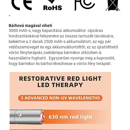
Bárhová magával viheti
5000 mAh-s, nagy kapacitású akkumulátor: cipzáras
hordozótáskával felszerelve az összes tartozék tárolására,
beleértve a 2 darab 2500 mAh-s akkumulátort, az egy pár
védőszemüveget és egy akkumulátortöltőt, ez az újratölthető
vörös fényterápiás zseblámpa bármikor útközben is
használatra fogható . Egyszerűen nyomja meg a kapcsolót,
hogy bármikor és bárhol élvezhesse a vörös fény terápiát.