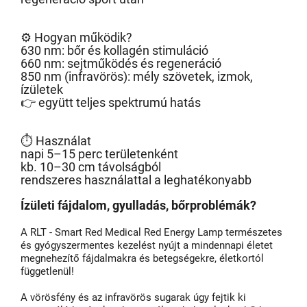
⚙️ Hogyan működik?
630 nm: bőr és kollagén stimuláció
660 nm: sejtműködés és regeneráció
850 nm (infravörös): mély szövetek, izmok,
ízületek
👉 együtt teljes spektrumú hatás
⏱️ Használat
napi 5–15 perc területenként
kb. 10–30 cm távolságból
rendszeres használattal a leghatékonyabb
Ízületi fájdalom, gyulladás, bőrproblémák?
A RLT - Smart Red Medical Red Energy Lamp természetes
és gyógyszermentes kezelést nyújt a mindennapi életet
megnehezítő fájdalmakra és betegségekre, életkortól
függetlenül!
A vörösfény és az infravörös sugarak úgy fejtik ki