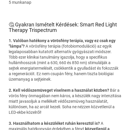
5 munkanap
🤔 Gyakran Ismételt Kérdések: Smart Red Light
Therapy Trispectrum
1. Valóban hatékony a vörösfény terápia, vagy ez csak egy
"lámpa"?
A vörösfény terápia (fotobiomoduláció) az egyik
legalaposabban kutatott alternatív gyógyászati módszer.
Több ezer klinikai tanulmány igazolja, hogy a specifikus
hullámhosszok (mint a 630, 660 és 850 nm) stimulálják a
sejtek energiatermelését, csökkentik a gyulladást és fokozzák
a regenerációt. Ez nem csupán fény, hanem tiszta biológiai
üzemanyag a sejtjeinek.
2. Kell védőszemüveget viselnem a használat közben?
Bár a
vörös fény önmagában nem káros, a készülék nagy intenzitása
miatt javasoljuk a mellékelt védőszemüveg használatát,
különösen, ha az arcát kezeli. Soha ne nézzen közvetlenül a
LED-ekbe közelről!
3. Használhatom a készüléket ruhán keresztül is?
A
maximális hatékonyság érdekében a fényt
közvetlenül a