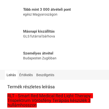
Több mint 3 000 átvételi pont
egész Magyaroszágon
Másnapi kiszállítás
GLS futárral bárhova
Személyes átvétel
Budapesten Zuglóban
Leírás
Értékelés
Beszélgetés
Termék részletes leírása
RLT - Smart Red Medical Red Light Therapy -
Trispektrum Vörösfény Terápiás készülék 3
hullámhosszon