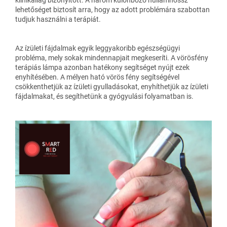
klinikailag bizonyított. A három különböző hullámhossz
lehetőséget biztosít arra, hogy az adott problémára szabottan
tudjuk használni a terápiát.
Az ízületi fájdalmak egyik leggyakoribb egészségügyi
probléma, mely sokak mindennapjait megkeseríti. A vörösfény
terápiás lámpa azonban hatékony segítséget nyújt ezek
enyhítésében. A mélyen ható vörös fény segítségével
csökkenthetjük az ízületi gyulladásokat, enyhíthetjük az ízületi
fájdalmakat, és segíthetünk a gyógyulási folyamatban is.