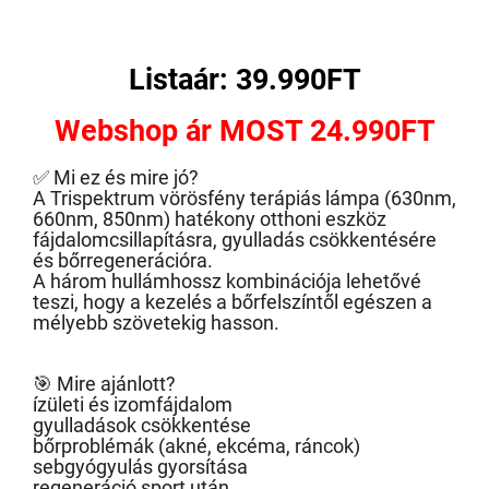
Listaár: 39.990FT
Webshop ár MOST 24.990FT
✅ Mi ez és mire jó?
A Trispektrum vörösfény terápiás lámpa (630nm,
660nm, 850nm) hatékony otthoni eszköz
fájdalomcsillapításra, gyulladás csökkentésére
és bőrregenerációra.
A három hullámhossz kombinációja lehetővé
teszi, hogy a kezelés a bőrfelszíntől egészen a
mélyebb szövetekig hasson.
🎯 Mire ajánlott?
ízületi és izomfájdalom
gyulladások csökkentése
bőrproblémák (akné, ekcéma, ráncok)
sebgyógyulás gyorsítása
regeneráció sport után