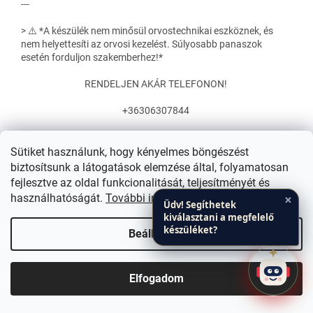
---
> ⚠️ *A készülék nem minősül orvostechnikai eszköznek, és
nem helyettesíti az orvosi kezelést. Súlyosabb panaszok
esetén forduljon szakemberhez!*
RENDELJEN AKÁR TELEFONON!
+36306307844
A kockázatokról olvassa el a használati útmutatót, vagy
kérdezze meg kezelőorvosát!
Sütiket használunk, hogy kényelmes böngészést
biztosítsunk a látogatások elemzése által, folyamatosan
A lágylézer terápia nem helyettesíti az orvosi kezelést!
fejlesztve az oldal funkcionalitását, teljesítményét és
×
használhatóságát.
További információk
Ennek a terméknek nem célja betegségek diagnosztizálása,
Üdv! Segíthetek
gyógyítása vagy megelőzése, és nem vállal semmilyen
kiválasztani a megfelelő
készüléket?
követelést, kijelentést vagy garanciát arra vonatkozóan, hogy
Beállítások
a termék képes-e gyógyítani bármilyen fizikai, bőr- vagy
mentális állapotot.
Bemutatóterem Budapesten, Zuglóban! Szaktudás Irodaház
Elfogadom
Súlyosabb problémák esetén forduljon szakemberhez!
Terápia és Egészségpont 1143.Bp. Erzsébet királyné út 36/B 1.em.
A termék használata csökkenti az esetleges fájdalmakat,