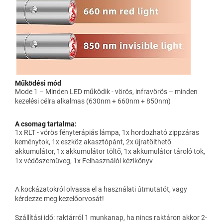
Működési mód
Mode 1 – Minden LED működik - vörös, infravörös – minden
kezelési célra alkalmas (630nm + 660nm + 850nm)
A csomag tartalma:
1x RLT - vörös fényterápiás lámpa, 1x hordozható zippzáras
keménytok, 1x eszköz akasztópánt, 2x újratölthető
akkumulátor, 1x akkumulátor töltő, 1x akkumulátor tároló tok,
1x védőszemüveg, 1x Felhasználói kézikönyv
A kockázatokról olvassa el a használati útmutatót, vagy
kérdezze meg kezelőorvosát!
Szállítási idő: raktárról 1 munkanap, ha nincs raktáron akkor 2-