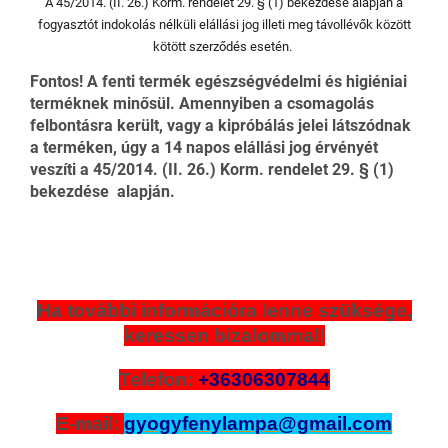
A 45/2014. (II. 26.) Korm. rendelet 29. § (1) bekezdése alapján a
fogyasztót indokolás nélküli elállási jog illeti meg távollévők között
kötött szerződés esetén.
Fontos! A fenti termék egészségvédelmi és higiéniai
terméknek minősül. Amennyiben a csomagolás
felbontásra került, vagy a kipróbálás jelei látszódnak
a terméken, úgy a 14 napos elállási jog érvényét
veszíti a 45/2014. (II. 26.) Korm. rendelet 29. § (1)
bekezdése alapján.
Ha további információra lenne szüksége,
keressen bizalommal!
Telefon:
+36306307844
E-mail:
gyogyfenylampa@gmail.com