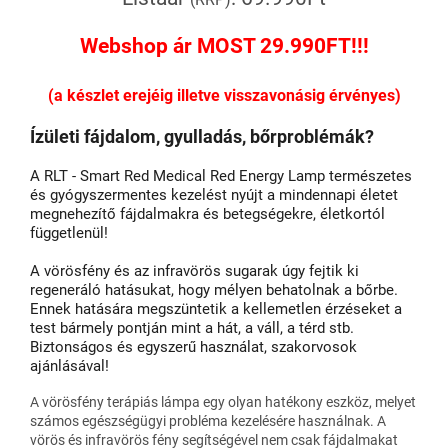
Webshop ár MOST 29.990FT!!!
(a készlet erejéig illetve visszavonásig érvényes)
Ízületi fájdalom, gyulladás, bőrproblémák?
A RLT - Smart Red Medical Red Energy Lamp természetes
és gyógyszermentes kezelést nyújt a mindennapi életet
megnehezítő fájdalmakra és betegségekre, életkortól
függetlenül!
A vörösfény és az infravörös sugarak úgy fejtik ki
regeneráló hatásukat, hogy mélyen behatolnak a bőrbe.
Ennek hatására megszüntetik a kellemetlen érzéseket a
test bármely pontján mint a hát, a váll, a térd stb.
Biztonságos és egyszerű használat, szakorvosok
ajánlásával!
A vörösfény terápiás lámpa egy olyan hatékony eszköz, melyet
számos egészségügyi probléma kezelésére használnak. A
vörös és infravörös fény segítségével nem csak fájdalmakat