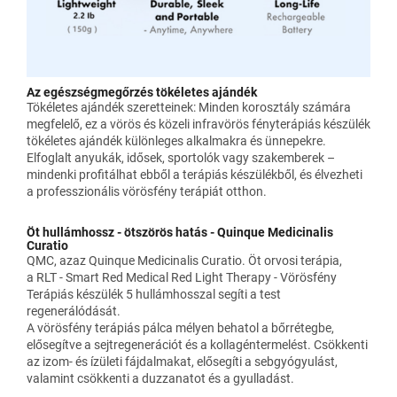
Az egészségmegőrzés tökéletes ajándék
Tökéletes ajándék szeretteinek: Minden korosztály számára
megfelelő, ez a vörös és közeli infravörös fényterápiás készülék
tökéletes ajándék különleges alkalmakra és ünnepekre.
Elfoglalt anyukák, idősek, sportolók vagy szakemberek –
mindenki profitálhat ebből a terápiás készülékből, és élvezheti
a professzionális vörösfény terápiát otthon.
Öt hullámhossz - ötszörös hatás - Quinque Medicinalis
Curatio
QMC, azaz Quinque Medicinalis Curatio. Öt orvosi terápia,
a RLT - Smart Red Medical Red Light Therapy - Vörösfény
Terápiás készülék 5 hullámhosszal segíti a test
regenerálódását.
A vörösfény terápiás pálca mélyen behatol a bőrrétegbe,
elősegítve a sejtregenerációt és a kollagéntermelést. Csökkenti
az izom- és ízületi fájdalmakat, elősegíti a sebgyógyulást,
valamint csökkenti a duzzanatot és a gyulladást.