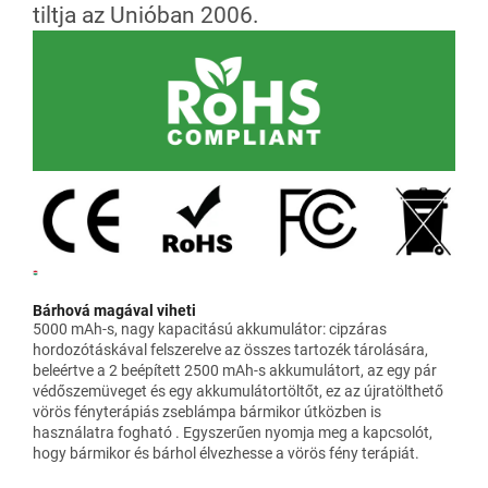
tiltja az Unióban 2006.
Bárhová magával viheti
5000 mAh-s, nagy kapacitású akkumulátor: cipzáras
hordozótáskával felszerelve az összes tartozék tárolására,
beleértve a 2 beépített 2500 mAh-s akkumulátort, az egy pár
védőszemüveget és egy akkumulátortöltőt, ez az újratölthető
vörös fényterápiás zseblámpa bármikor útközben is
használatra fogható . Egyszerűen nyomja meg a kapcsolót,
hogy bármikor és bárhol élvezhesse a vörös fény terápiát.