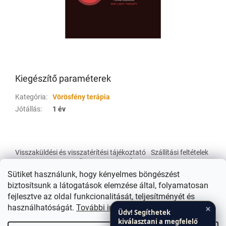
Kiegészítő paraméterek
Kategória
:
Vörösfény terápia
Jótállás
:
1 év
L
á
Visszaküldési és visszatérítési tájékoztató
Szállítási feltételek
b
Üzleti Feltételek Á.SZ.F.
l
Sütiket használunk, hogy kényelmes böngészést
é
biztosítsunk a látogatások elemzése által, folyamatosan
c
fejlesztve az oldal funkcionalitását, teljesítményét és
×
használhatóságát.
További információk
Üdv! Segíthetek
kiválasztani a megfelelő