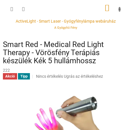
Ugrás
KOSÁR
a
fő
tartalomhoz
ActiveLight - Smart Laser - Gyógyfénylámpa webáruház
A Gyógyító Fény
Smart Red - Medical Red Light
Therapy - Vörösfény Terápiás
készülék Kék 5 hullámhossz
222
A
Nincs értékelés
Ugrás az értékeléshez
Akció
Tipp
termék
átlagos
értékelése
5-
ből
0,0
csillag.