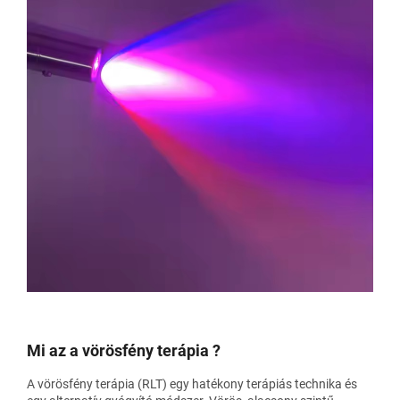
Mi az a vörösfény terápia ?
A vörösfény terápia (RLT) egy hatékony terápiás technika és