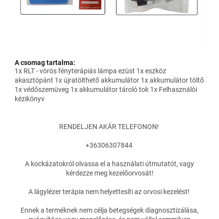
A csomag tartalma:
1x RLT - vörös fényterápiás lámpa ezüst 1x eszköz
akasztópánt 1x újratölthető akkumulátor 1x akkumulátor töltő
1x védőszemüveg 1x akkumulátor tároló tok 1x Felhasználói
kézikönyv
RENDELJEN AKÁR TELEFONON!
+36306307844
A kockázatokról olvassa el a használati útmutatót, vagy
kérdezze meg kezelőorvosát!
A lágylézer terápia nem helyettesíti az orvosi kezelést!
Ennek a terméknek nem célja betegségek diagnosztizálása,