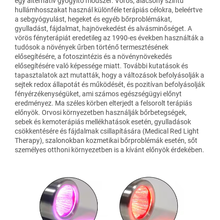
egy alternatív gyógyító módszer. Vörös, alacsony szintű
hullámhosszakat használ különféle terápiás célokra, beleértve
a sebgyógyulást, hegeket és egyéb bőrproblémákat,
gyulladást, fájdalmat, hajnövekedést és alvásminőséget. A
vörös fényterápiát eredetileg az 1990-es években használták a
tudósok a növények űrben történő termesztésének
elősegítésére, a fotoszintézis és a növénynövekedés
elősegítésére való képessége miatt. További kutatások és
tapasztalatok azt mutatták, hogy a változások befolyásolják a
sejtek redox állapotát és működését, és pozitívan befolyásolják
fényérzékenységüket, ami számos egészségügyi előnyt
eredményez. Ma széles körben elterjedt a felsorolt terápiás
előnyök. Orvosi környezetben használják bőrbetegségek,
sebek és kemoterápiás mellékhatások esetén, gyulladások
csökkentésére és fájdalmak csillapítására (Medical Red Light
Therapy), szalonokban kozmetikai bőrproblémák esetén, sőt
személyes otthoni környezetben is a kívánt előnyök érdekében.