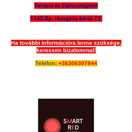
Terápia és Egészségpont
1143.Bp. Hungária körút 73.
Ha további információra lenne szüksége,
keressen bizalommal!
Telefon:
+36306307844