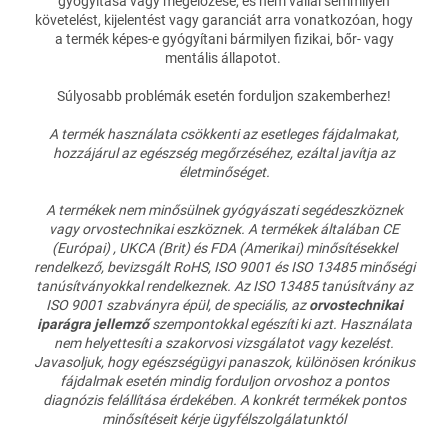
gyógyítása vagy megelőzése, és nem vállal semmilyen
követelést, kijelentést vagy garanciát arra vonatkozóan, hogy
a termék képes-e gyógyítani bármilyen fizikai, bőr- vagy
mentális állapotot.
Súlyosabb problémák esetén forduljon szakemberhez!
A termék használata csökkenti az esetleges fájdalmakat,
hozzájárul az egészség megőrzéséhez, ezáltal javítja az
életminőséget.
A termékek nem minősülnek gyógyászati segédeszköznek
vagy orvostechnikai eszköznek. A termékek általában CE
(Európai) , UKCA (Brit) és FDA (Amerikai) minősítésekkel
rendelkező, bevizsgált RoHS, ISO 9001 és ISO 13485 minőségi
tanúsítványokkal rendelkeznek.
Az ISO 13485 tanúsítvány az
ISO 9001 szabványra épül, de speciális, az
orvostechnikai
iparágra jellemző
szempontokkal egészíti ki azt.
Használata
nem helyettesíti a szakorvosi vizsgálatot vagy kezelést.
Javasoljuk, hogy egészségügyi panaszok, különösen krónikus
fájdalmak esetén mindig forduljon orvoshoz a pontos
diagnózis felállítása érdekében. A konkrét termékek pontos
minősítéseit kérje ügyfélszolgálatunktól