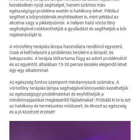
kezelésében nyújt segítséget, hanem számos más
egészségügyi probléma esetén is hatékony lehet. Például
segíthet a bőrproblémák enyhítésében is, mint például az
ekcéma vagy a pikkelysömör. A mélyen ható vörös fény
segítségével csökkenthetjük a gyulladást és segíthetjük a bőr
regenerációját is.
A vörösfény terápiás lámpa használata rendkívül egyszerű.
Csak el kell helyezni a problémás területre a lámpát, és
bekapcsolni. A terápia időtartama függ az adott problémától
és az egyéntől, általában 15-30 perces kezelés elegendő lehet
egy-egy alkalommal.
Az egészség fontos szempont mindannyiunk számára. A
vörösfény terápiás lámpa segítségével könnyedén kezelhetjük
az egészségügyi problémáinkat és enyhíthetjük a
mindennapjainkat megkeserítő fájdalmakat. Próbáld ki te is ezt
az hatékony és természetes módszert, és élvezd az egészség
és a jó közérzet érzését!