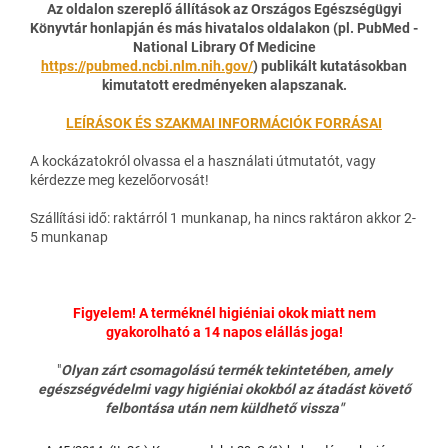
Az oldalon szereplő állítások az Országos Egészségügyi
Könyvtár honlapján és más hivatalos oldalakon (pl. PubMed -
National Library Of Medicine
https://pubmed.ncbi.nlm.nih.gov/
) publikált kutatásokban
kimutatott eredményeken alapszanak.
LEÍRÁSOK ÉS SZAKMAI INFORMÁCIÓK FORRÁSAI
A kockázatokról olvassa el a használati útmutatót, vagy
kérdezze meg kezelőorvosát!
Szállítási idő: raktárról 1 munkanap, ha nincs raktáron akkor 2-
5 munkanap
Figyelem! A terméknél higiéniai okok miatt nem
gyakorolható a 14 napos elállás joga!
"
Olyan zárt csomagolású termék tekintetében, amely
egészségvédelmi vagy higiéniai okokból az átadást követő
felbontása után nem küldhető vissza"