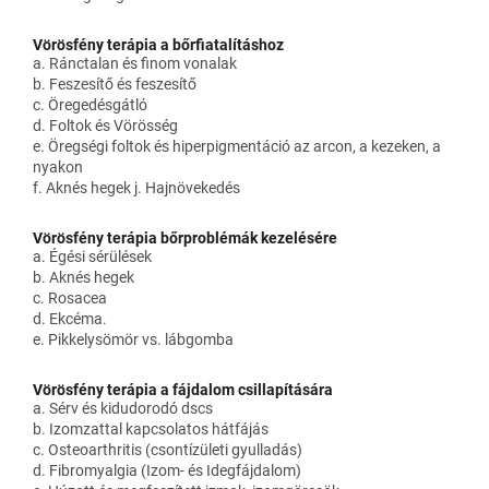
Vörösfény terápia a bőrfiatalításhoz
a. Ránctalan és finom vonalak
b. Feszesítő és feszesítő
c. Öregedésgátló
d. Foltok és Vörösség
e. Öregségi foltok és hiperpigmentáció az arcon, a kezeken, a
nyakon
f. Aknés hegek j. Hajnövekedés
Vörösfény terápia bőrproblémák kezelésére
a. Égési sérülések
b. Aknés hegek
c. Rosacea
d. Ekcéma.
e. Pikkelysömör vs. lábgomba
Vörösfény terápia a fájdalom csillapítására
a. Sérv és kidudorodó dscs
b. Izomzattal kapcsolatos hátfájás
c. Osteoarthritis (csontízületi gyulladás)
d. Fibromyalgia (Izom- és Idegfájdalom)