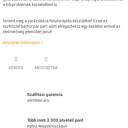
a bőrproblémák kezelésében is.
Ismerd meg a varázslatos fényterápiás készüléket! Ezzel az
eszközzel bárhol pár perc alatt elvégezhetsz egy kezelést amivel az
életminőség jelenősen javul!
Részletes információ
KÉRDÉS
MEGOSZTÁS
Szállítási garancia
sértetlen áru
Több mint 3 000 átvételi pont
egész Magyaroszágon