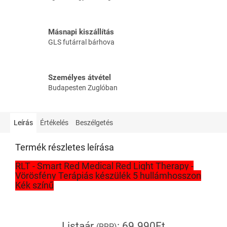
Másnapi kiszállítás
GLS futárral bárhova
Személyes átvétel
Budapesten Zuglóban
Leírás
Értékelés
Beszélgetés
Termék részletes leírása
RLT - Smart Red Medical Red Light Therapy -
Vörösfény Terápiás készülék 5 hullámhosszon
Kék színű
Listaár
: 69.990Ft
(RRP)