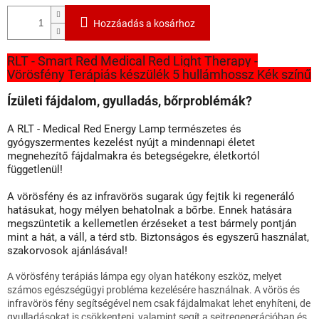
Hozzáadás a kosárhoz
RLT - Smart Red Medical Red Light Therapy -
Vörösfény Terápiás készülék 5 hullámhossz Kék színű
Ízületi fájdalom, gyulladás, bőrproblémák?
A RLT - Medical Red Energy Lamp természetes és
gyógyszermentes kezelést nyújt a mindennapi életet
megnehezítő fájdalmakra és betegségekre, életkortól
függetlenül!
A vörösfény és az infravörös sugarak úgy fejtik ki regeneráló
hatásukat, hogy mélyen behatolnak a bőrbe. Ennek hatására
megszüntetik a kellemetlen érzéseket a test bármely pontján
mint a hát, a váll, a térd stb. Biztonságos és egyszerű használat,
szakorvosok ajánlásával!
A vörösfény terápiás lámpa egy olyan hatékony eszköz, melyet
számos egészségügyi probléma kezelésére használnak. A vörös és
infravörös fény segítségével nem csak fájdalmakat lehet enyhíteni, de
gyulladásokat is csökkenteni, valamint segít a sejtregenerációban és