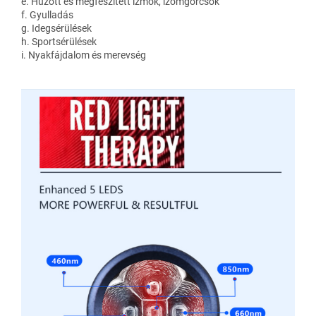
e. Húzott és megfeszített izmok, izomgörcsök
f. Gyulladás
g. Idegsérülések
h. Sportsérülések
i. Nyakfájdalom és merevség