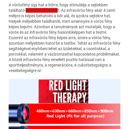
A vörösfény úgy hat a bőrre, hogy stimulálja a sejtekben
található
citokróm-c-oxidáz
t. Az infravörös fény akár 4 centi
mélyre is képes behatolni a bőr alá, és azokra sejtekre hat,
melyek mélyebben találhatók, mint amennyire a vörös fény
képes bejutni. Azonban a tanulmányok azt mutatják, hogy a
vörös és az infravörös fény hasonlóképpen hat a testre.
Eszerint az infravörös fény képes arra, amire a vörös fény,
azonban mélyebben hatol be a testbe. Tehát az infravörös fény
segítségével enyhíteni lehet az ízületekkel, a csontokkal, a
porcokkal, valamint a vázizomzattal kapcsolatos problémákat.
A közeli infravörös fény emellett pozitív hatással van a
sportteljesítményre, a regenerációra, a cukorbetegségre, a
vesebetegségre is!