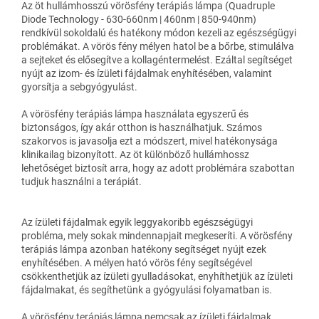
Az öt hullámhosszú vörösfény terápiás lámpa (Quadruple
Diode Technology - 630-660nm | 460nm | 850-940nm)
rendkívül sokoldalú és hatékony módon kezeli az egészségügyi
problémákat. A vörös fény mélyen hatol be a bőrbe, stimulálva
a sejteket és elősegítve a kollagéntermelést. Ezáltal segítséget
nyújt az izom- és ízületi fájdalmak enyhítésében, valamint
gyorsítja a sebgyógyulást.
A vörösfény terápiás lámpa használata egyszerű és
biztonságos, így akár otthon is használhatjuk. Számos
szakorvos is javasolja ezt a módszert, mivel hatékonysága
klinikailag bizonyított. Az öt különböző hullámhossz
lehetőséget biztosít arra, hogy az adott problémára szabottan
tudjuk használni a terápiát.
Az ízületi fájdalmak egyik leggyakoribb egészségügyi
probléma, mely sokak mindennapjait megkeseríti. A vörösfény
terápiás lámpa azonban hatékony segítséget nyújt ezek
enyhítésében. A mélyen ható vörös fény segítségével
csökkenthetjük az ízületi gyulladásokat, enyhíthetjük az ízületi
fájdalmakat, és segíthetünk a gyógyulási folyamatban is.
A vörösfény terápiás lámpa nemcsak az ízületi fájdalmak