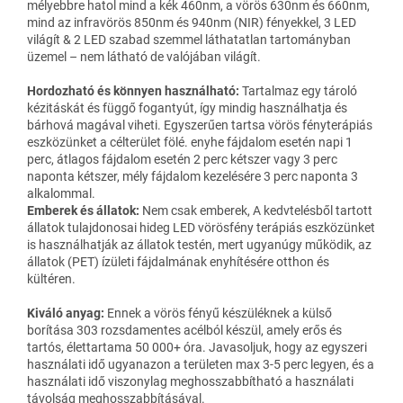
mélyebbre hatol mind a kék 460nm, a vörös 630nm és 660nm,
mind az infravörös 850nm és 940nm (NIR) fényekkel, 3 LED
világít & 2 LED szabad szemmel láthatatlan tartományban
üzemel – nem látható de valójában világít.
Hordozható és könnyen használható:
Tartalmaz egy tároló
kézitáskát és függő fogantyút, így mindig használhatja és
bárhová magával viheti. Egyszerűen tartsa vörös fényterápiás
eszközünket a célterület fölé. enyhe fájdalom esetén napi 1
perc, átlagos fájdalom esetén 2 perc kétszer vagy 3 perc
naponta kétszer, mély fájdalom kezelésére 3 perc naponta 3
alkalommal.
Emberek és állatok:
Nem csak emberek, A kedvtelésből tartott
állatok tulajdonosai hideg LED vörösfény terápiás eszközünket
is használhatják az állatok testén, mert ugyanúgy működik, az
állatok (PET) ízületi fájdalmának enyhítésére otthon és
kültéren.
Kiváló anyag:
Ennek a vörös fényű készüléknek a külső
borítása 303 rozsdamentes acélból készül, amely erős és
tartós, élettartama 50 000+ óra. Javasoljuk, hogy az egyszeri
használati idő ugyanazon a területen max 3-5 perc legyen, és a
használati idő viszonylag meghosszabbítható a használati
távolság meghosszabbításával.