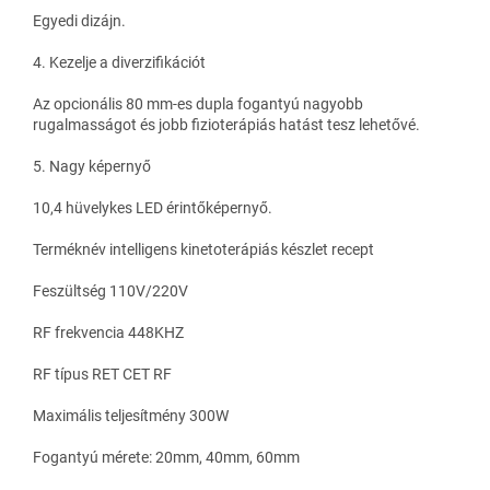
Egyedi dizájn.
4. Kezelje a diverzifikációt
Az opcionális 80 mm-es dupla fogantyú nagyobb
rugalmasságot és jobb fizioterápiás hatást tesz lehetővé.
5. Nagy képernyő
10,4 hüvelykes LED érintőképernyő.
Terméknév intelligens kinetoterápiás készlet recept
Feszültség 110V/220V
RF frekvencia 448KHZ
RF típus RET CET RF
Maximális teljesítmény 300W
Fogantyú mérete: 20mm, 40mm, 60mm