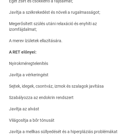
Éget zsírt és csökkenti a fájdalmat;
Javítja a székrekedést és növeli a rugalmasságot;
Megerősített szülés utáni relaxáció és enyhíti az
izomfájdalmat;
A merev ízületek ellazítására.
A RET előnyei:
Nyirokméregtelenítés
Javítja a vérkeringést
Sejtek, idegek, csontváz, izmok és szalagok javítása
Szabályozza az endokrin rendszert
Javítja az alvást
Világosítja a bőr tónusát
Javítja a mellkas süllyedését és a hiperpláziás problémákat