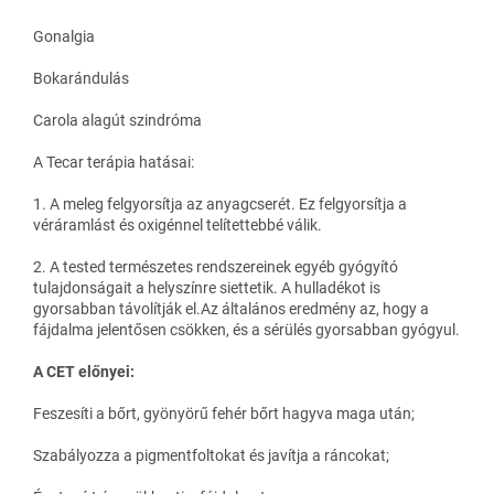
Gonalgia
Bokarándulás
Carola alagút szindróma
A Tecar terápia hatásai:
1. A meleg felgyorsítja az anyagcserét. Ez felgyorsítja a
véráramlást és oxigénnel telítettebbé válik.
2. A tested természetes rendszereinek egyéb gyógyító
tulajdonságait a helyszínre siettetik. A hulladékot is
gyorsabban távolítják el.Az általános eredmény az, hogy a
fájdalma jelentősen csökken, és a sérülés gyorsabban gyógyul.
A CET előnyei:
Feszesíti a bőrt, gyönyörű fehér bőrt hagyva maga után;
Szabályozza a pigmentfoltokat és javítja a ráncokat;