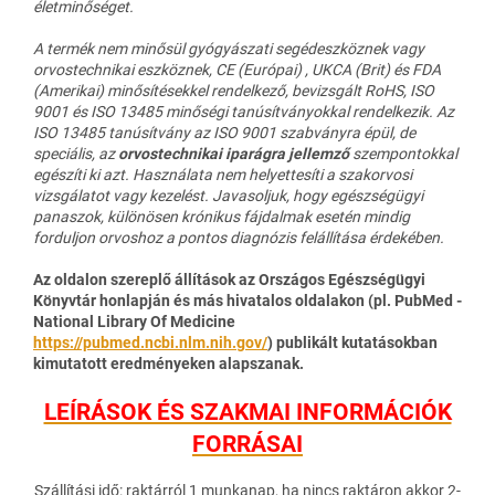
életminőséget.
A termék nem minősül gyógyászati segédeszköznek vagy
orvostechnikai eszköznek, CE (Európai) , UKCA (Brit) és FDA
(Amerikai) minősítésekkel rendelkező, bevizsgált RoHS, ISO
9001 és ISO 13485 minőségi tanúsítványokkal rendelkezik.
Az
ISO 13485 tanúsítvány az ISO 9001 szabványra épül, de
speciális, az
orvostechnikai iparágra jellemző
szempontokkal
egészíti ki azt.
Használata nem helyettesíti a szakorvosi
vizsgálatot vagy kezelést. Javasoljuk, hogy egészségügyi
panaszok, különösen krónikus fájdalmak esetén mindig
forduljon orvoshoz a pontos diagnózis felállítása érdekében.
Az oldalon szereplő állítások az Országos Egészségügyi
Könyvtár honlapján és más hivatalos oldalakon (pl. PubMed -
National Library Of Medicine
https://pubmed.ncbi.nlm.nih.gov/
) publikált kutatásokban
kimutatott eredményeken alapszanak.
LEÍRÁSOK ÉS SZAKMAI INFORMÁCIÓK
FORRÁSAI
Szállítási idő: raktárról 1 munkanap, ha nincs raktáron akkor 2-