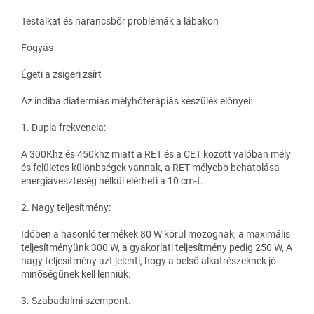
Testalkat és narancsbőr problémák a lábakon
Fogyás
Égeti a zsigeri zsírt
Az indiba diatermiás mélyhőterápiás készülék előnyei:
1. Dupla frekvencia:
A 300Khz és 450khz miatt a RET és a CET között valóban mély
és felületes különbségek vannak, a RET mélyebb behatolása
energiaveszteség nélkül elérheti a 10 cm-t.
2. Nagy teljesítmény:
Időben a hasonló termékek 80 W körül mozognak, a maximális
teljesítményünk 300 W, a gyakorlati teljesítmény pedig 250 W, A
nagy teljesítmény azt jelenti, hogy a belső alkatrészeknek jó
minőségűnek kell lenniük.
3. Szabadalmi szempont.