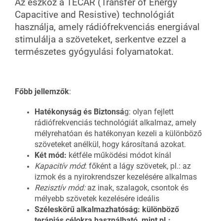
Az eszköz a TECAR (Transfer of Energy
Capacitive and Resistive) technológiát
használja, amely rádiófrekvenciás energiával
stimulálja a szöveteket, serkentve ezzel a
természetes gyógyulási folyamatokat.
Főbb jellemzők
:
Hatékonyság és Biztonsá
g: olyan fejlett
rádiófrekvenciás technológiát alkalmaz, amely
mélyrehatóan és hatékonyan kezeli a különböző
szöveteket anélkül, hogy károsítaná azokat.
Két mód:
kétféle működési módot kínál
Kapacitív mód
: főként a lágy szövetek, pl.: az
izmok és a nyirokrendszer kezelésére alkalmas
Rezisztív mód:
az inak, szalagok, csontok és
mélyebb szövetek kezelésére ideális
Széleskörű alkalmazhatóság: különböző
terápiás célokra használható, mint pl.: