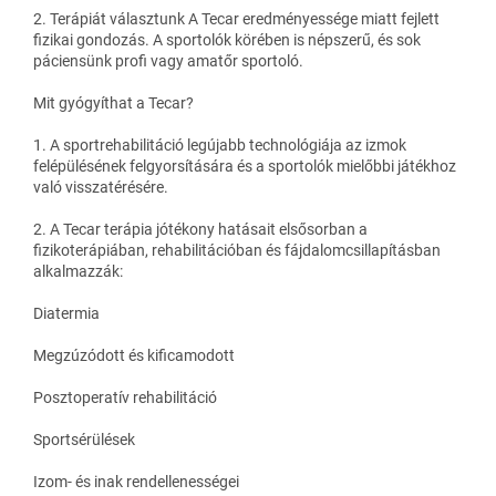
2. Terápiát választunk A Tecar eredményessége miatt fejlett
fizikai gondozás. A sportolók körében is népszerű, és sok
páciensünk profi vagy amatőr sportoló.
Mit gyógyíthat a Tecar?
1. A sportrehabilitáció legújabb technológiája az izmok
felépülésének felgyorsítására és a sportolók mielőbbi játékhoz
való visszatérésére.
2. A Tecar terápia jótékony hatásait elsősorban a
fizikoterápiában, rehabilitációban és fájdalomcsillapításban
alkalmazzák:
Diatermia
Megzúzódott és kificamodott
Posztoperatív rehabilitáció
Sportsérülések
Izom- és inak rendellenességei