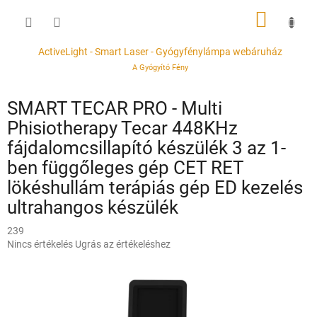
Ugrás
KOSÁR
a
fő
tartalomhoz
ActiveLight - Smart Laser - Gyógyfénylámpa webáruház
A Gyógyító Fény
SMART TECAR PRO - Multi
Phisiotherapy Tecar 448KHz
fájdalomcsillapító készülék 3 az 1-
ben függőleges gép CET RET
lökéshullám terápiás gép ED kezelés
ultrahangos készülék
239
A
Nincs értékelés
Ugrás az értékeléshez
termék
átlagos
értékelése
5-
ből