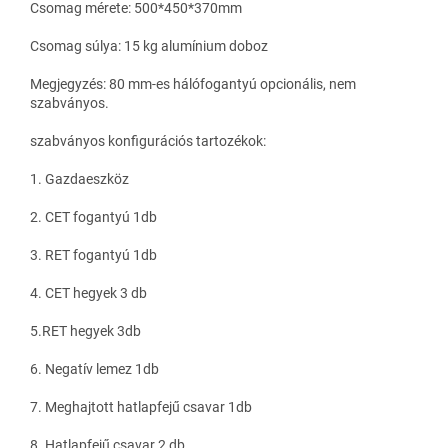
Csomag mérete: 500*450*370mm
Csomag súlya: 15 kg alumínium doboz
Megjegyzés: 80 mm-es hálófogantyú opcionális, nem
szabványos.
szabványos konfigurációs tartozékok:
1. Gazdaeszköz
2. CET fogantyú 1db
3. RET fogantyú 1db
4. CET hegyek 3 db
5.RET hegyek 3db
6. Negatív lemez 1db
7. Meghajtott hatlapfejű csavar 1db
8. Hatlapfejű csavar 2 db