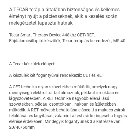
A TECAR terápia általában biztonságos és kellemes
élményt nyújt a pácienseknek, akik a kezelés során
melegérzetet tapasztalhatnak
Tecar Smart Therapy Device 448khz CET/RET,
Fájdalomcsillapító készülék, Tecar terápiás berendezés, MS-40
A Tecar készülék előnyei:
A készülék két fogantyúval rendelkezik: CET és RET
A CET-technika olyan szövetekben működik, amelyek nagy
mennyiségű elektrolitot tartalmaznak, például izmokban és
lágyszövetekben. A RET technika nagyobb ellenállású
szövetekben, például csontokban, inakban és ízületekben
működik. A RET mélyebb behatolása elősegíti a makacs zsírok
feloldását és lágyítását, valamint a testzsír keringését a fogyás
elérése érdekében. Mindegyik fogantyúnak 3 alkatrésze van:
20/40/60mm