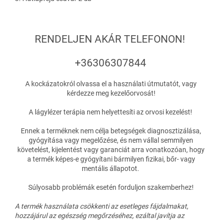
RENDELJEN AKÁR TELEFONON!
+36306307844
A kockázatokról olvassa el a használati útmutatót, vagy
kérdezze meg kezelőorvosát!
A lágylézer terápia nem helyettesíti az orvosi kezelést!
Ennek a terméknek nem célja betegségek diagnosztizálása,
gyógyítása vagy megelőzése, és nem vállal semmilyen
követelést, kijelentést vagy garanciát arra vonatkozóan, hogy
a termék képes-e gyógyítani bármilyen fizikai, bőr- vagy
mentális állapotot.
Súlyosabb problémák esetén forduljon szakemberhez!
A termék használata csökkenti az esetleges fájdalmakat,
hozzájárul az egészség megőrzéséhez, ezáltal javítja az