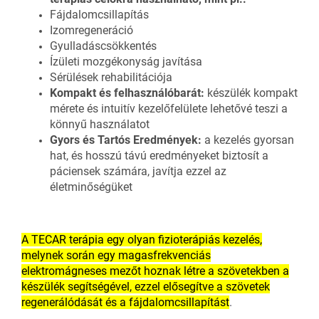
Fájdalomcsillapítás
Izomregeneráció
Gyulladáscsökkentés
Ízületi mozgékonyság javítása
Sérülések rehabilitációja
Kompakt és felhasználóbarát:
készülék kompakt
mérete és intuitív kezelőfelülete lehetővé teszi a
könnyű használatot
Gyors és Tartós Eredmények:
a kezelés gyorsan
hat, és hosszú távú eredményeket biztosít a
páciensek számára, javítja ezzel az
életminőségüket
A TECAR terápia egy olyan fizioterápiás kezelés,
melynek során egy magasfrekvenciás
elektromágneses mezőt hoznak létre a szövetekben a
készülék segítségével, ezzel elősegítve a szövetek
regenerálódását és a fájdalomcsillapítást
.