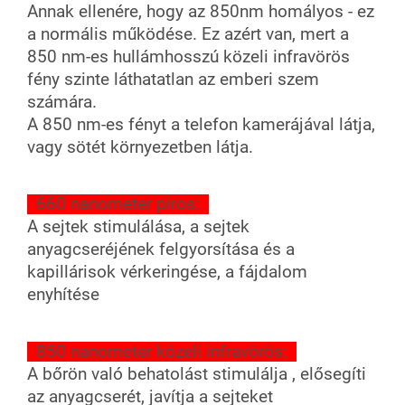
Annak ellenére, hogy az 850nm homályos - ez
a normális működése. Ez azért van, mert a
850 nm-es hullámhosszú közeli infravörös
fény szinte láthatatlan az emberi szem
számára.
A 850 nm-es fényt a telefon kamerájával látja,
vagy sötét környezetben látja.
660 nanometer piros:
A sejtek stimulálása, a sejtek
anyagcseréjének felgyorsítása és a
kapillárisok vérkeringése, a fájdalom
enyhítése
850 nanometer közeli infravörös:
A bőrön való behatolást stimulálja , elősegíti
az anyagcserét, javítja a sejteket