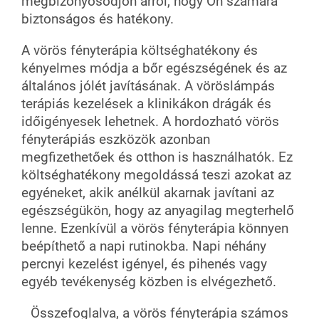
megbizonyosodjon arról, hogy Ön számára
biztonságos és hatékony.
A vörös fényterápia költséghatékony és
kényelmes módja a bőr egészségének és az
általános jólét javításának. A vöröslámpás
terápiás kezelések a klinikákon drágák és
időigényesek lehetnek. A hordozható vörös
fényterápiás eszközök azonban
megfizethetőek és otthon is használhatók. Ez
költséghatékony megoldássá teszi azokat az
egyéneket, akik anélkül akarnak javítani az
egészségükön, hogy az anyagilag megterhelő
lenne. Ezenkívül a vörös fényterápia könnyen
beépíthető a napi rutinokba. Napi néhány
percnyi kezelést igényel, és pihenés vagy
egyéb tevékenység közben is elvégezhető.
Összefoglalva, a vörös fényterápia számos