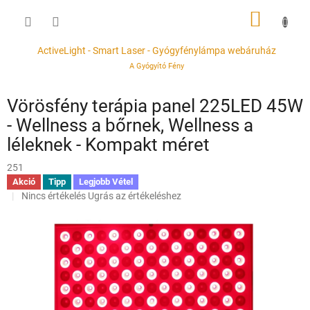
Ugrás
KOSÁR
a
fő
tartalomhoz
ActiveLight - Smart Laser - Gyógyfénylámpa webáruház
A Gyógyító Fény
Vörösfény terápia panel 225LED 45W
- Wellness a bőrnek, Wellness a
léleknek - Kompakt méret
251
Akció
Tipp
Legjobb Vétel
A
Nincs értékelés
Ugrás az értékeléshez
termék
átlagos
értékelése
5-
ből
0,0
csillag.