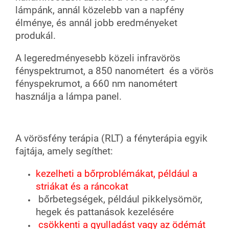
lámpánk, annál közelebb van a napfény
élménye, és annál jobb eredményeket
produkál.
A legeredményesebb közeli infravörös
fényspektrumot, a 850 nanométert és a vörös
fényspekrumot, a 660 nm nanométert
használja a lámpa panel.
A vörösfény terápia (RLT) a fényterápia egyik
fajtája, amely segíthet:
kezelheti a bőrproblémákat, például a
striákat és a ráncokat
bőrbetegségek, például pikkelysömör,
hegek és pattanások kezelésére
csökkenti a gyulladást vagy az ödémát