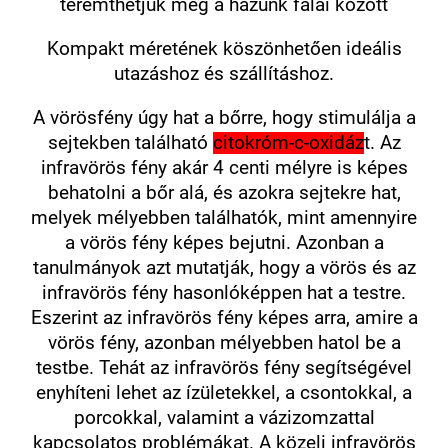
teremthetjük meg a házunk falai között
Kompakt méretének köszönhetően ideális
utazáshoz és szállításhoz.
A vörösfény úgy hat a bőrre, hogy stimulálja a
sejtekben található
citokróm-c-oxidáz
t. Az
infravörös fény akár 4 centi mélyre is képes
behatolni a bőr alá, és azokra sejtekre hat,
melyek mélyebben találhatók, mint amennyire
a vörös fény képes bejutni. Azonban a
tanulmányok azt mutatják, hogy a vörös és az
infravörös fény hasonlóképpen hat a testre.
Eszerint az infravörös fény képes arra, amire a
vörös fény, azonban mélyebben hatol be a
testbe. Tehát az infravörös fény segítségével
enyhíteni lehet az ízületekkel, a csontokkal, a
porcokkal, valamint a vázizomzattal
kapcsolatos problémákat. A közeli infravörös