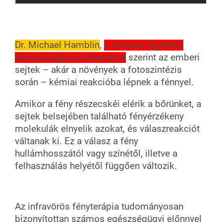
Dr. Michael Hamblin
,
a Harvard Egyetem
dermatológus professzora
szerint az emberi
sejtek – akár a növények a fotoszintézis
során – kémiai reakcióba lépnek a fénnyel.
Amikor a fény részecskéi elérik a bőrünket, a
sejtek belsejében található fényérzékeny
molekulák elnyelik azokat, és válaszreakciót
váltanak ki. Ez a válasz a fény
hullámhosszától vagy színétől, illetve a
felhasználás helyétől függően változik.
Az infravörös fényterápia tudományosan
bizonyítottan számos egészségügyi előnnyel