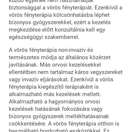
küzdő egyének nem használhatják
biztonsággal a vörös fényterápiát. Ezenkívül a
vörös fényterápia kölcsönhatásba léphet
bizonyos gyógyszerekkel, ezért a kezelés
megkezdése előtt konzultálnia kell egy
egészségügyi szakemberrel.
A vörös fényterápia non-invazív és
természetes módja az általános közérzet
javításának. Más orvosi kezelésekkel
ellentétben nem tartalmaz káros vegyszereket
vagy invazív eljárásokat. Ezenkívül a vörös
fényterápia kiegészítő terápiaként is
alkalmazható más kezelések mellett.
Alkalmazható a hagyományos orvosi
kezelések hatásának fokozására vagy
bizonyos gyógyszerek mellékhatásainak
csökkentésére. A vörös fényterápia otthon is
használható hordozható eszközökkel. Ez