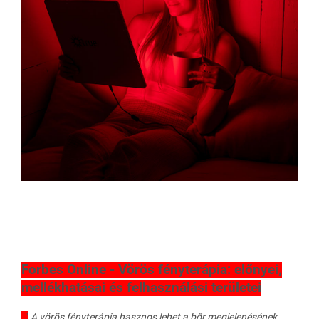
Forbes Online - Vörös fényterápia: előnyei,
mellékhatásai és felhasználási területei
"
A vörös fényterápia hasznos lehet a bőr megjelenésének