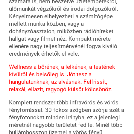
számára is, nem beszélve üzletemberekről,
ülőmunkát végzőkről és irodai dolgozókról.
Kényelmesen elhelyezheti a számítógépe
mellett munka közben, vagy a
dohányzóasztalon, miközben rádióhíreket
hallgat vagy filmet néz.
Kompakt mérete
ellenére nagy teljesítményénél fogva kiváló
eredmények érhetők el vele.
Wellness a bőrének, a lelkének, a testének
kívülről és belsőleg is. Jót tesz a
hangulatunknak, az alvásnak. Felfrissít,
relaxál, ellazít, ragyogó külsőt kölcsönöz.
Komplett rendszer több infravörös és vörös
fényforrással. 30 fokos szögben szórja szét a
fényfotonokat minden irányba, ez a jelenlegi
méretnél nagyobb területet fed le.
Minél több
hullámhosszon üzemel a vörös fényű