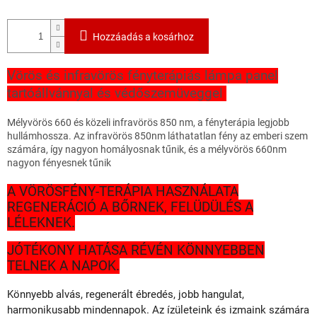
Hozzáadás a kosárhoz
Vörös és infravörös fényterápiás lámpa panel
tartóállvánnyal és védőszemüveggel
Mélyvörös 660 és közeli infravörös 850 nm, a fényterápia legjobb
hullámhossza. Az infravörös 850nm láthatatlan fény az emberi szem
számára, így nagyon homályosnak tűnik, és a mélyvörös 660nm
nagyon fényesnek tűnik
A VÖRÖSFÉNY-TERÁPIA HASZNÁLATA
REGENERÁCIÓ A BŐRNEK, FELÜDÜLÉS A
LÉLEKNEK.
JÓTÉKONY HATÁSA RÉVÉN KÖNNYEBBEN
TELNEK A NAPOK.
Könnyebb alvás, regenerált ébredés, jobb hangulat,
harmonikusabb mindennapok. Az ízületeink és izmaink számára