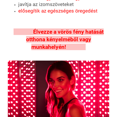
javítja az izomszöveteket
elősegítik az egészséges öregedést
Élvezze a vörös fény hatását
otthona kényelméből vagy
munkahelyén!