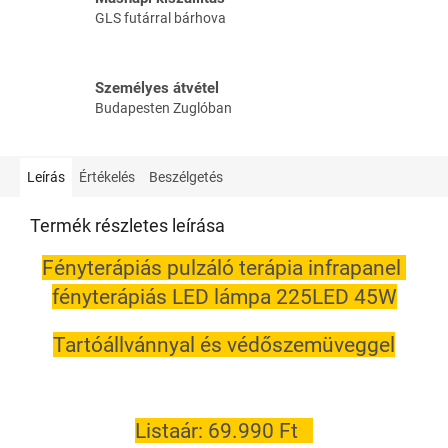
GLS futárral bárhova
Személyes átvétel
Budapesten Zuglóban
Leírás
Értékelés
Beszélgetés
Termék részletes leírása
Fényterápiás pulzáló terápia infrapanel
fényterápiás LED lámpa 225LED 45W
Tartóállvánnyal és védőszemüveggel
Listaár: 69.990 Ft