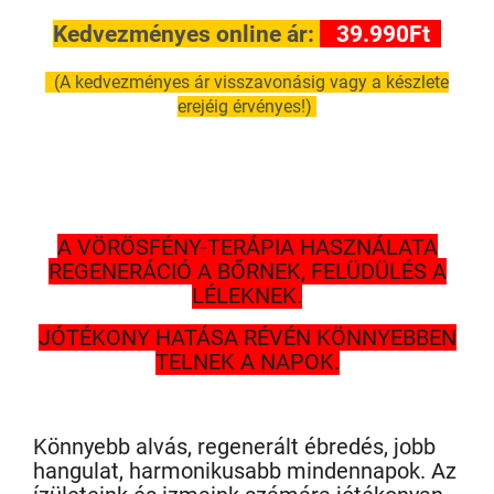
Kedvezményes online ár:
39.990Ft
(A kedvezményes ár visszavonásig vagy a készlete
erejéig érvényes!)
A VÖRÖSFÉNY-TERÁPIA HASZNÁLATA
REGENERÁCIÓ A BŐRNEK, FELÜDÜLÉS A
LÉLEKNEK.
JÓTÉKONY HATÁSA RÉVÉN KÖNNYEBBEN
TELNEK A NAPOK.
Könnyebb alvás, regenerált ébredés, jobb
hangulat, harmonikusabb mindennapok. Az