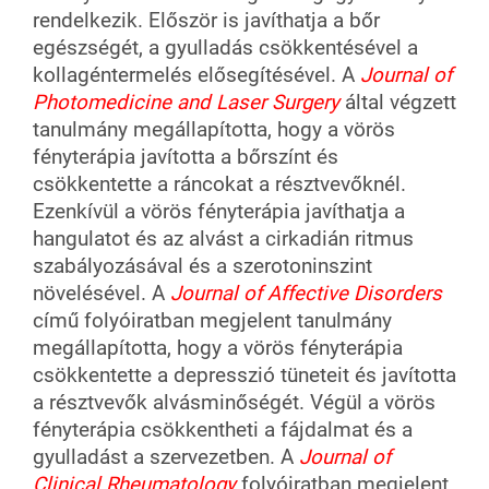
rendelkezik. Először is javíthatja a bőr
egészségét, a gyulladás csökkentésével a
kollagéntermelés elősegítésével. A
Journal of
Photomedicine and Laser Surgery
által végzett
tanulmány megállapította, hogy a vörös
fényterápia javította a bőrszínt és
csökkentette a ráncokat a résztvevőknél.
Ezenkívül a vörös fényterápia javíthatja a
hangulatot és az alvást a cirkadián ritmus
szabályozásával és a szerotoninszint
növelésével. A
Journal of Affective Disorders
című folyóiratban megjelent tanulmány
megállapította, hogy a vörös fényterápia
csökkentette a depresszió tüneteit és javította
a résztvevők alvásminőségét. Végül a vörös
fényterápia csökkentheti a fájdalmat és a
gyulladást a szervezetben. A
Journal of
Clinical Rheumatology
folyóiratban megjelent