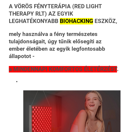
A VÖRÖS FÉNYTERÁPIA (RED LIGHT
THERAPY RLT)
AZ EGYIK
LEGHATÉKONYABB
BIOHACKING
ESZKÖZ,
mely használva a fény természetes
tulajdonságait, úgy tűnik elősegíti az
ember
életében az egyik legfontosabb
állapotot -
a MINDENNAPI
KOMFORTOS ÉLETÉRZÉST
.