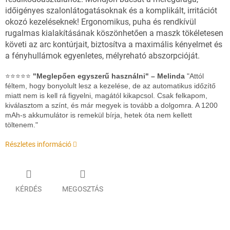
időigényes szalonlátogatásoknak és a komplikált, irritációt
okozó kezeléseknek! Ergonomikus, puha és rendkívül
rugalmas kialakításának köszönhetően a maszk tökéletesen
követi az arc kontúrjait, biztosítva a maximális kényelmet és
a fényhullámok egyenletes, mélyreható abszorpcióját.
⭐⭐⭐⭐⭐
"Meglepően egyszerű használni" – Melinda
"Attól
féltem, hogy bonyolult lesz a kezelése, de az automatikus időzítő
miatt nem is kell rá figyelni, magától kikapcsol
. Csak felkapom,
kiválasztom a színt, és már megyek is tovább a dolgomra. A 1200
mAh-s akkumulátor is remekül bírja, hetek óta nem kellett
töltenem
."
Részletes információ
KÉRDÉS
MEGOSZTÁS