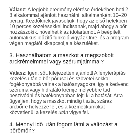
Válasz:
A legjobb eredmény elérése érdekében heti 2-
3 alkalommal ajánlott használni, alkalmanként 10–20
percig
. Kezdőknek javasoljuk, hogy az első hetekben
10 perces kezelésekkel indítsanak
, majd ahogy a bőr
hozzászokik, növelhetik az időtartamot. A beépített
automatikus időzítő funkció vigyáz Önre, és a program
végén magától kikapcsolja a készüléket
.
3. Használhatom a maszkot a megszokott
arckrémeimmel vagy szérumjaimmal?
Válasz:
Igen, sőt, kifejezetten ajánlott! A fényterápiás
kezelés után a bőr pórusai és szövetei sokkal
fogékonyabbá válnak a hatóanyagokra, így a kedvenc
széruma vagy hidratáló krémje mélyebbre tud
beszívódni és hatékonyabban fejti ki a hatását
. Arra
ügyeljen, hogy a maszkot mindig tiszta, száraz
arcbőrre helyezze fel
, és a kozmetikumokat
közvetlenül a kezelés
után
vigye fel
.
4. Mennyi idő után fogom látni a változást a
bőrömön?