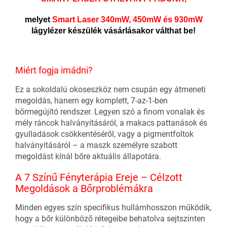
melyet
Smart Laser 340mW, 450mW és 930mW
lágylézer készülék vásárlásakor válthat be!
Miért fogja imádni?
Ez a sokoldalú okoseszköz nem csupán egy átmeneti
megoldás, hanem egy komplett, 7-az-1-ben
bőrmegújító rendszer. Legyen szó a finom vonalak és
mély ráncok halványításáról, a makacs pattanások és
gyulladások csökkentéséről, vagy a pigmentfoltok
halványításáról – a maszk személyre szabott
megoldást kínál bőre aktuális állapotára.
A 7 Színű Fényterápia Ereje – Célzott
Megoldások a Bőrproblémákra
Minden egyes szín specifikus hullámhosszon működik,
hogy a bőr különböző rétegeibe behatolva sejtszinten