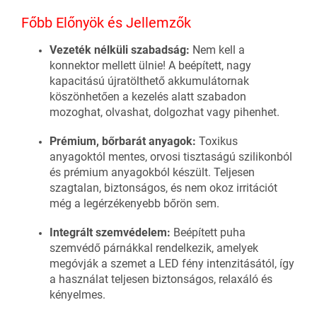
Főbb Előnyök és Jellemzők
Vezeték nélküli szabadság:
Nem kell a
konnektor mellett ülnie! A beépített, nagy
kapacitású újratölthető akkumulátornak
köszönhetően a kezelés alatt szabadon
mozoghat, olvashat, dolgozhat vagy pihenhet.
Prémium, bőrbarát anyagok:
Toxikus
anyagoktól mentes, orvosi tisztaságú szilikonból
és prémium anyagokból készült. Teljesen
szagtalan, biztonságos, és nem okoz irritációt
még a legérzékenyebb bőrön sem.
Integrált szemvédelem:
Beépített puha
szemvédő párnákkal rendelkezik, amelyek
megóvják a szemet a LED fény intenzitásától, így
a használat teljesen biztonságos, relaxáló és
kényelmes.