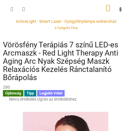
Ugrás
KOSÁR
a
fő
tartalomhoz
ActiveLight - Smart Laser - Gyógyfénylámpa webáruház
A Gyógyító Fény
Vörösfény Terápiás 7 színű LED-es
Arcmaszk - Red Light Therapy Anti
Aging Arc Nyak Szépség Maszk
Relaxációs Kezelés Ránctalanító
Bőrápolás
280
Újdonság
Tipp
Legjobb Vétel
A
Nincs értékelés
Ugrás az értékeléshez
termék
átlagos
értékelése
5-
ből