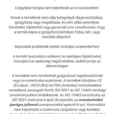
A lágylézer terápia nem helyettesíti az orvosi kezelést!
Ennek a terméknek nem célja betegségek diagnosztizálása,
gyógyítása vagy megelőzése, és nem vállal semmilyen
követelést, kijelentést vagy garanciát arra vonatkozóan, hogy
a termék képes-e gyógyítani bármilyen fizikai, bőr- vagy
mentális állapotot.
Súlyosabb problémák esetén forduljon szakemberhez!
A termék használata csökkenti az esetleges fájdalmakat,
hozzájárul az egészség megőrzéséhez, ezáltal javítja az
életminőséget.
A termékek nem minősülnek gyógyászati segédeszköznek
vagy orvostechnikai eszköznek. A termékek általában CE
(Európai) , UKCA (Brit) és FDA (Amerikai) minősítésekkel
rendelkező, bevizsgált RoHS, ISO 9001 és ISO 13485 minőségi
tanúsítványokkal rendelkeznek.
Az ISO 13485 tanúsítvány az
ISO 9001 szabványra épül, de speciális, az
orvostechnikai
iparágra jellemző
szempontokkal egészíti ki azt.
Használata
nem helyettesíti a szakorvosi vizsgálatot vagy kezelést.