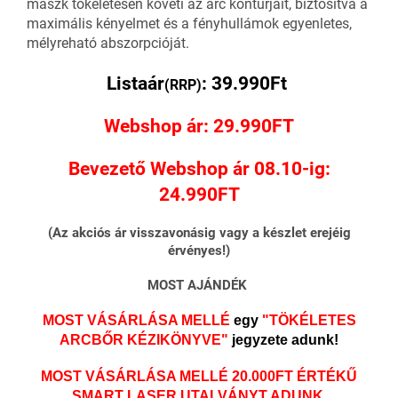
maszk tökéletesen követi az arc kontúrjait, biztosítva a
maximális kényelmet és a fényhullámok egyenletes,
mélyreható
abszorpcióját.
Listaár
: 39.990Ft
(RRP)
Webshop ár: 29.990FT
Bevezető Webshop ár 08.10-ig:
24.990FT
(Az akciós ár visszavonásig vagy a készlet erejéig
érvényes!)
MOST AJÁNDÉK
MOST VÁSÁRLÁSA MELLÉ
egy
"TÖKÉLETES
ARCBŐR KÉZIKÖNYVE"
jegyzete adunk!
MOST VÁSÁRLÁSA MELLÉ 20.000FT ÉRTÉKŰ
SMART LASER UTALVÁNYT ADUNK,