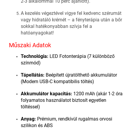
2-3 alkalommal 10 perc ajánlott).
A kezelés végeztével vigye fel kedvenc szérumát
vagy hidratáló krémét – a fényterápia után a bőr
sokkal hatékonyabban szívja fel a
hatóanyagokat!
Műszaki Adatok
Technológia:
LED Fotonterápia (7 különböző
színmód)
Tápellátás:
Beépített újratölthető akkumulátor
(Modern USB-C kompatibilis töltés)
Akkumulátor kapacitás:
1200 mAh (akár 1-2 óra
folyamatos használatot biztosít egyetlen
töltéssel)
Anyag:
Prémium, rendkívül rugalmas orvosi
szilikon és ABS