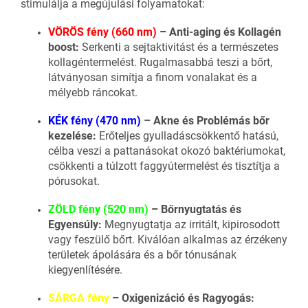
stimulálja a megújulási folyamatokat:
VÖRÖS fény (660 nm)
– Anti-aging és Kollagén
boost:
Serkenti a sejtaktivitást és a természetes
kollagéntermelést. Rugalmasabbá teszi a bőrt,
látványosan simítja a finom vonalakat és a
mélyebb ráncokat.
KÉK fény (470 nm)
– Akne és Problémás bőr
kezelése:
Erőteljes gyulladáscsökkentő hatású,
célba veszi a pattanásokat okozó baktériumokat,
csökkenti a túlzott faggyútermelést és tisztítja a
pórusokat.
ZÖLD fény (520 nm)
– Bőrnyugtatás és
Egyensúly:
Megnyugtatja az irritált, kipirosodott
vagy feszülő bőrt. Kiválóan alkalmas az érzékeny
területek ápolására és a bőr tónusának
kiegyenlítésére.
SÁRGA fény
– Oxigenizáció és Ragyogás: