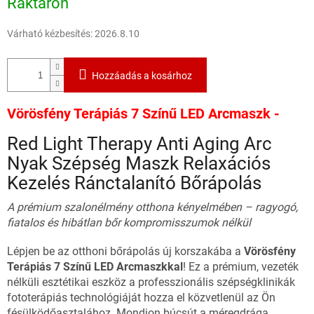
Raktáron
Várható kézbesítés:
2026.8.10
Hozzáadás a kosárhoz
Vörösfény Terápiás 7 Színű LED Arcmaszk -
Red Light Therapy Anti Aging Arc
Nyak Szépség Maszk Relaxációs
Kezelés Ránctalanító Bőrápolás
A prémium szalonélmény otthona kényelmében – ragyogó,
fiatalos és hibátlan bőr kompromisszumok nélkül
Lépjen be az otthoni bőrápolás új korszakába a
Vörösfény
Terápiás 7 Színű LED Arcmaszkkal
! Ez a prémium, vezeték
nélküli esztétikai eszköz a professzionális szépségklinikák
fototerápiás technológiáját hozza el közvetlenül az Ön
fésülködőasztalához. Mondjon búcsút a méregdrága,