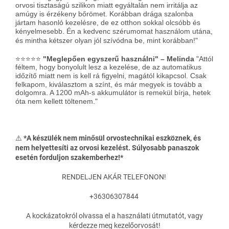
orvosi tisztaságú szilikon miatt egyáltalán nem irritálja az
amúgy is érzékeny bőrömet
. Korábban drága szalonba
jártam hasonló kezelésre, de ez otthon sokkal olcsóbb és
kényelmesebb
. Én a kedvenc szérumomat használom utána,
és mintha kétszer olyan jól szívódna be, mint korábban!
"
⭐⭐⭐⭐⭐
"Meglepően egyszerű használni" – Melinda
"Attól
féltem, hogy bonyolult lesz a kezelése, de az automatikus
időzítő miatt nem is kell rá figyelni, magától kikapcsol
. Csak
felkapom, kiválasztom a színt, és már megyek is tovább a
dolgomra. A 1200 mAh-s akkumulátor is remekül bírja, hetek
óta nem kellett töltenem
."
⚠️
*A készülék nem minősül orvostechnikai eszköznek, és
nem helyettesíti az orvosi kezelést. Súlyosabb panaszok
esetén forduljon szakemberhez!*
RENDELJEN AKÁR TELEFONON!
+36306307844
A kockázatokról olvassa el a használati útmutatót, vagy
kérdezze meg kezelőorvosát!