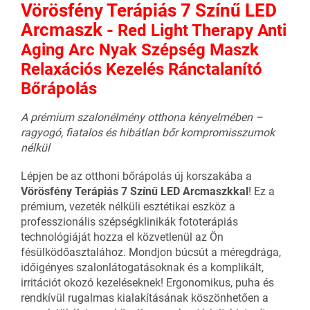
Vörösfény Terápiás 7 Színű LED
Arcmaszk -
Red Light Therapy Anti
Aging Arc Nyak Szépség Maszk
Relaxációs Kezelés Ránctalanító
Bőrápolás
A prémium szalonélmény otthona kényelmében –
ragyogó, fiatalos és hibátlan bőr kompromisszumok
nélkül
Lépjen be az otthoni bőrápolás új korszakába a
Vörösfény Terápiás 7 Színű LED Arcmaszkkal
! Ez a
prémium, vezeték nélküli esztétikai eszköz a
professzionális szépségklinikák fototerápiás
technológiáját hozza el közvetlenül az Ön
fésülködőasztalához. Mondjon búcsút a méregdrága,
időigényes szalonlátogatásoknak és a komplikált,
irritációt okozó kezeléseknek! Ergonomikus, puha és
rendkívül rugalmas kialakításának köszönhetően a