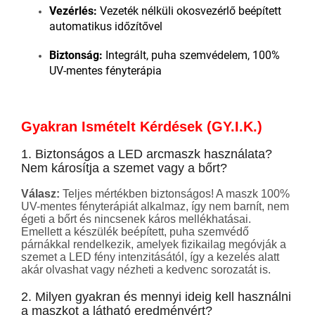
Vezérlés:
Vezeték nélküli okosvezérlő beépített
automatikus időzítővel
Biztonság:
Integrált, puha szemvédelem, 100%
UV-mentes fényterápia
Gyakran Ismételt Kérdések (GY.I.K.)
1. Biztonságos a LED arcmaszk használata?
Nem károsítja a szemet vagy a bőrt?
Válasz:
Teljes mértékben biztonságos! A maszk 100%
UV-mentes fényterápiát alkalmaz, így nem barnít, nem
égeti a bőrt és nincsenek káros mellékhatásai
.
Emellett a készülék beépített, puha szemvédő
párnákkal rendelkezik
, amelyek fizikailag megóvják a
szemet a LED fény intenzitásától, így a kezelés alatt
akár olvashat vagy nézheti a kedvenc sorozatát is.
2. Milyen gyakran és mennyi ideig kell használni
a maszkot a látható eredményért?