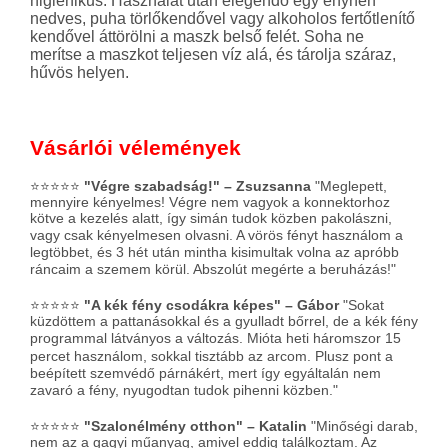
higiénikus. Használat után elegendő egy enyhén
nedves, puha törlőkendővel vagy alkoholos fertőtlenítő
kendővel áttörölni a maszk belső felét. Soha ne
merítse a maszkot teljesen víz alá, és tárolja száraz,
hűvös helyen.
Vásárlói vélemények
⭐⭐⭐⭐⭐
"Végre szabadság!" – Zsuzsanna
"Meglepett,
mennyire kényelmes! Végre nem vagyok a konnektorhoz
kötve a kezelés alatt, így simán tudok közben pakolászni,
vagy csak kényelmesen olvasni
. A vörös fényt használom a
legtöbbet, és 3 hét után mintha kisimultak volna az apróbb
ráncaim a szemem körül
. Abszolút megérte a beruházás!"
⭐⭐⭐⭐⭐
"A kék fény csodákra képes" – Gábor
"Sokat
küzdöttem a pattanásokkal és a gyulladt bőrrel, de a kék fény
programmal látványos a változás
. Mióta heti háromszor 15
percet használom, sokkal tisztább az arcom
. Plusz pont a
beépített szemvédő párnákért, mert így egyáltalán nem
zavaró a fény, nyugodtan tudok pihenni közben
."
⭐⭐⭐⭐⭐
"Szalonélmény otthon" – Katalin
"Minőségi darab,
nem az a gagyi műanyag, amivel eddig találkoztam. Az