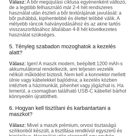
Válasz:
A bőr megújulási ciklusa egyénenként változó,
de a legtöbb felhasználó már 2-4 hét rendszeres
használat után észleli a bőr textúrájának javulását: a
bőr puhábbá, kipihentebbé és élettel telibbé válik. A
mélyebb ráncok halványodásához és az akne tartós
visszaszorításához általában 4-8 hét következetes
használat szükséges.
5. Tényleg szabadon mozoghatok a kezelés
alatt?
Válasz:
Igen! A maszk modern, beépített 1200 mAh-s
akkumulátorral rendelkezik
, ami teljesen vezeték
nélküli működést biztosít
. Nem kell a konnektor mellett
ülnie vagy kábelekkel bajlódnia; a kezelés közben
intézheti a házimunkát, pihenhet vagy jógázhat is. Ha
lemerül, a csomagban található USB-C kábellel bárhol
könnyedén újratöltheti
.
6. Hogyan kell tisztítani és karbantartani a
maszkot?
Válasz:
Mivel a maszk prémium, orvosi tisztaságú
szilikonból készült
, a tisztítása rendkívül egyszerű és