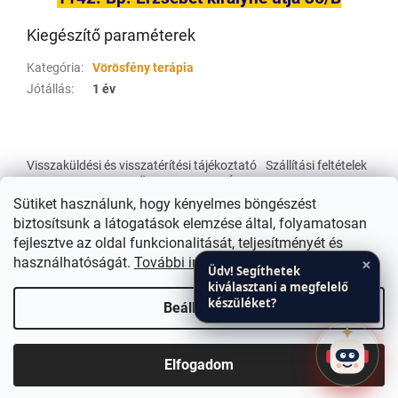
Kiegészítő paraméterek
Kategória
:
Vörösfény terápia
Jótállás
:
1 év
L
á
Visszaküldési és visszatérítési tájékoztató
Szállítási feltételek
b
Üzleti Feltételek Á.SZ.F.
l
Sütiket használunk, hogy kényelmes böngészést
é
biztosítsunk a látogatások elemzése által, folyamatosan
c
fejlesztve az oldal funkcionalitását, teljesítményét és
×
használhatóságát.
További információk
Üdv! Segíthetek
kiválasztani a megfelelő
Shoptet készítette
készüléket?
Beállítások
Copyright 2026
ActiveLight - Smart Laser - Gyógyfénylámpa
Bemutatóterem Budapesten, Zuglóban! Szaktudás Irodaház
Elfogadom
webáruház
. Minden jog fenntartva.
Terápia és Egészségpont 1143.Bp. Erzsébet királyné út 36/B 1.em.