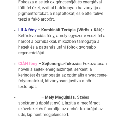
Fokozza a sejtek oxigéncseréjét és energiával
tölti fel őket, ezáltal hatékonyan halványítja a
pigmentfoltokat, a napfoltokat, és élettel telivé
teszi a fakó arcbőrt.
LILA fény
– Kombinált Terápia (Vörös + Kék):
Kétfrekvenciás fény, amely egyszerre veszi fel a
harcot a bőrhibákkal, miközben támogatja a
hegek és a pattanás utáni foltok gyorsabb
regenerációját.
CIÁN fény
– Sejtenergia-fokozás:
Fokozatosan
növeli a sejtek energiaszintjét, serkenti a
keringést és támogatja az optimális anyagcsere-
folyamatokat, látványosan javítva a bőr
textúráját.
FEHÉR fény
– Mély Megújulás:
Széles
spektrumú ápolást nyújt, lazítja a megfáradt
szöveteket és finomítja az arcbőr textúráját az
üde, kipihent megjelenésért.