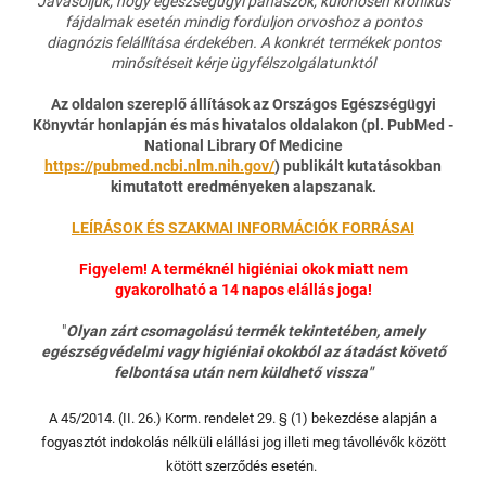
Javasoljuk, hogy egészségügyi panaszok, különösen krónikus
fájdalmak esetén mindig forduljon orvoshoz a pontos
diagnózis felállítása érdekében. A konkrét termékek pontos
minősítéseit kérje ügyfélszolgálatunktól
Az oldalon szereplő állítások az Országos Egészségügyi
Könyvtár honlapján és más hivatalos oldalakon (pl. PubMed -
National Library Of Medicine
https://pubmed.ncbi.nlm.nih.gov/
) publikált kutatásokban
kimutatott eredményeken alapszanak.
LEÍRÁSOK ÉS SZAKMAI INFORMÁCIÓK FORRÁSAI
Figyelem! A terméknél higiéniai okok miatt nem
gyakorolható a 14 napos elállás joga!
"
Olyan zárt csomagolású termék tekintetében, amely
egészségvédelmi vagy higiéniai okokból az átadást követő
felbontása után nem küldhető vissza"
A 45/2014. (II. 26.) Korm. rendelet 29. § (1) bekezdése alapján a
fogyasztót indokolás nélküli elállási jog illeti meg távollévők között
kötött szerződés esetén.