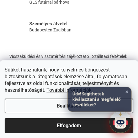
GLS futárral bárhova
e
m
e
i
Személyes átvétel
Budapesten Zuglóban
L
á
Visszaküldési és visszatérítési tájékoztató
Szállítási feltételek
b
Üzleti Feltételek Á.SZ.F.
l
Sütiket használunk, hogy kényelmes böngészést
é
biztosítsunk a látogatások elemzése által, folyamatosan
c
fejlesztve az oldal funkcionalitását, teljesítményét és
×
használhatóságát.
További információk
Üdv! Segíthetek
kiválasztani a megfelelő
Shoptet készítette
készüléket?
Beállítások
Copyright 2026
ActiveLight - Smart Laser - Gyógyfénylámpa
Bemutatóterem Budapesten, Zuglóban! Szaktudás Irodaház
Elfogadom
webáruház
. Minden jog fenntartva.
Terápia és Egészségpont 1143.Bp. Erzsébet királyné út 36/B 1.em.