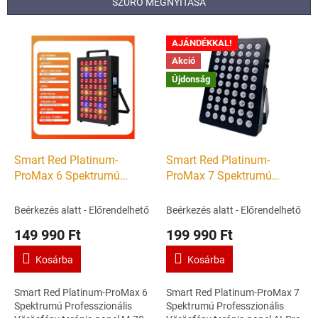
SZŰRŐ MEGNYITÁSA
k
e
T
k
AJÁNDÉKKAL!
e
r
Akció
r
e
Újdonság
m
n
é
d
k
e
e
z
k
é
l
Smart Red Platinum-
Smart Red Platinum-
s
i
ProMax 6 Spektrumú
ProMax 7 Spektrumú
e
s
Professzionális Vörösfény
Professzionális Vörösfény
t
terápia panel M-70 -
terápia panel 300 -
Beérkezés alatt - Előrendelhető
Beérkezés alatt - Előrendelhető
á
Wellness a bőrnek,
Wellness a bőrnek,
149 990 Ft
199 990 Ft
j
Wellness a léleknek - Extra
Wellness a léleknek - Extra
a
méret
méret
Kosárba
Kosárba
Smart Red Platinum-ProMax 6
Smart Red Platinum-ProMax 7
Spektrumú Professzionális
Spektrumú Professzionális