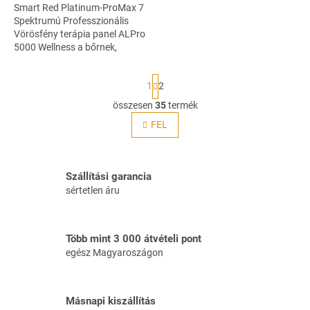
Smart Red Platinum-ProMax 7
Spektrumú Professzionális
Vörösfény terápia panel ALPro
5000 Wellness a bőrnek,
Wellness a léleknek - Extra
méret A legújabb innovatív
L
1
2
technológia...
a
p
összesen
35
termék
L
o
i
FEL
z
s
á
s
t
a
i
Szállítási garancia
r
sértetlen áru
á
n
y
Több mint 3 000 átvételi pont
í
egész Magyaroszágon
t
á
s
e
Másnapi kiszállítás
l