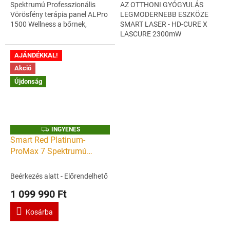
Spektrumú Professzionális
AZ OTTHONI GYÓGYULÁS
Vörösfény terápia panel ALPro
LEGMODERNEBB ESZKÖZE
1500 Wellness a bőrnek,
SMART LASER - HD-CURE X
Wellness a léleknek - Extra
LASCURE 2300mW
méret A legújabb innovatív
PROFESSIONAL LASER -
technológia...
HOME MEDICAL LASER -
AJÁNDÉKKAL!
LÁGYLÉZER KÉSZÜLÉK ERŐ,
Akció
ENERGIA, EGÉSZSÉG...
Újdonság
I
INGYENES
N
Smart Red Platinum-
G
ProMax 7 Spektrumú
Y
E
Professzionális Vörösfény
N
E
terápia panel 5000 -
Beérkezés alatt - Előrendelhető
S
Wellness a bőrnek,
1 099 990 Ft
Wellness a léleknek - Extra
méret
Kosárba