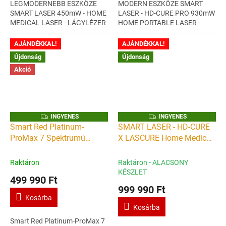
LEGMODERNEBB ESZKÖZE
MODERN ESZKÖZE SMART
SMART LASER 450mW - HOME
LASER - HD-CURE PRO 930mW
MEDICAL LASER - LÁGYLÉZER
HOME PORTABLE LASER -
KÉSZÜLÉK ERŐ, ENERGIA,
LÁGYLÉZER KÉSZÜLÉK ERŐ,
EGÉSZSÉG OTTHON
ENERGIA, EGÉSZSÉG OTTHON
AJÁNDÉKKAL!
AJÁNDÉKKAL!
BIOSTIMULÁCIÓ,
BIOSTIMULÁCIÓ,
Újdonság
Újdonság
GYÓGYÍTÁS,...
GYÓGYÍTÁS,...
Akció
I
I
INGYENES
INGYENES
N
N
Smart Red Platinum-
SMART LASER - HD-CURE
G
G
ProMax 7 Spektrumú
X LASCURE Home Medical
Y
Y
E
E
Professzionális Vörösfény
Laser 2300mW
N
N
E
E
terápia panel 1500 -
Professional Laser - kézi
Raktáron
Raktáron - ALACSONY
S
S
Wellness a bőrnek,
lágylézer készülék -
KÉSZLET
499 990 Ft
Wellness a léleknek - Extra
Gyógyító lézer otthoni és
999 990 Ft
méret
intézeti használatra
Kosárba
Kosárba
Smart Red Platinum-ProMax 7