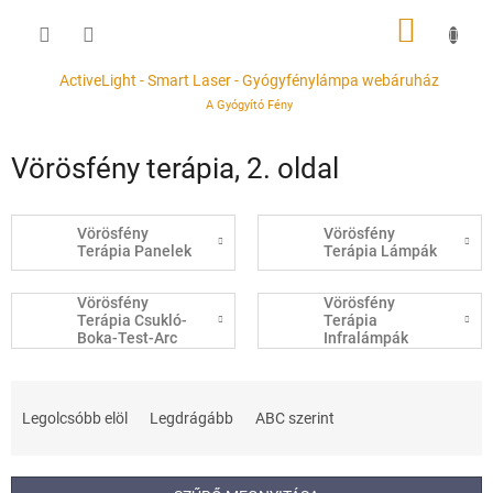
Ugrás
KOSÁR
a
fő
tartalomhoz
ActiveLight - Smart Laser - Gyógyfénylámpa webáruház
A Gyógyító Fény
Vörösfény terápia
, 2. oldal
Vörösfény
Vörösfény
Terápia Panelek
Terápia Lámpák
Vörösfény
Vörösfény
Terápia Csukló-
Terápia
Boka-Test-Arc
Infralámpák
kezelők
T
e
Legolcsóbb elöl
Legdrágább
ABC szerint
r
m
é