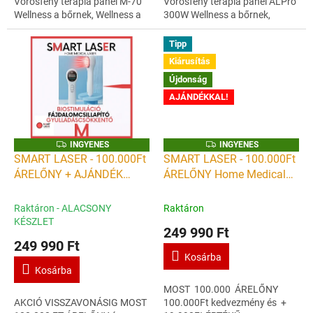
Vörösfény terápia panel M-70
Vörösfény terápia panel ALPro
Wellness a bőrnek, Wellness a
300W Wellness a bőrnek,
léleknek - Extra méret A
Wellness a léleknek - Extra
legújabb innovatív technológia
méret A legújabb innovatív
Tipp
a...
technológia...
Kiárusítás
Újdonság
AJÁNDÉKKAL!
I
I
INGYENES
INGYENES
N
N
SMART LASER - 100.000Ft
SMART LASER - 100.000Ft
G
G
ÁRELŐNY + AJÁNDÉK
ÁRELŐNY Home Medical
Y
Y
E
E
VÖRÖS FÉNY TERÁPIÁS
Laser + AJÁNDÉK
N
N
E
E
PANEL Home Medical
MASSZÁZSPISZTOLY -
Raktáron - ALACSONY
Raktáron
S
S
Laser - kézi lágylézer
kézi lágylézer készülék -
KÉSZLET
249 990 Ft
készülék - Gyógyító lézer
Gyógyító lézer otthoni
249 990 Ft
otthoni használatra
használatra
Kosárba
Kosárba
MOST 100.000 ÁRELŐNY
AKCIÓ VISSZAVONÁSIG MOST
100.000Ft kedvezmény és +