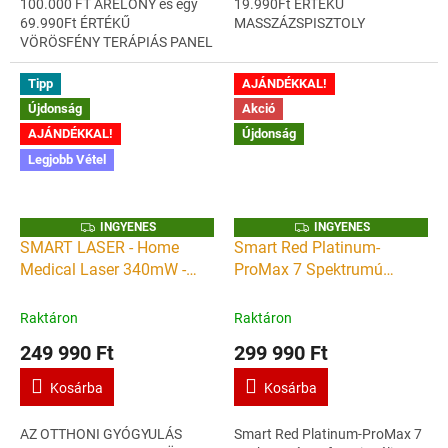
100.000 FT ÁRELŐNY és egy
19.990Ft ÉRTÉKŰ
69.990Ft ÉRTÉKŰ
MASSZÁZSPISZTOLY
VÖRÖSFÉNY TERÁPIÁS PANEL
AJÁNDÉKBA! AZ OTTHONI
AJÁNDÉK Vörösfény
GYÓGYULÁS LEGMODERNEBB
terméklink:...
ESZKÖZE SMART...
Tipp
AJÁNDÉKKAL!
Újdonság
Akció
AJÁNDÉKKAL!
Újdonság
Legjobb Vétel
I
I
INGYENES
INGYENES
N
N
SMART LASER - Home
Smart Red Platinum-
G
G
Medical Laser 340mW -
ProMax 7 Spektrumú
Y
Y
E
E
kézi lágylézer készülék -
Professzionális Vörösfény
N
N
E
E
Gyógyító lézer otthoni
terápia panel 1000 -
Raktáron
Raktáron
S
S
használatra
Wellness a bőrnek,
249 990 Ft
299 990 Ft
Wellness a léleknek - Extra
méret
Kosárba
Kosárba
AZ OTTHONI GYÓGYULÁS
Smart Red Platinum-ProMax 7