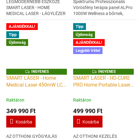
LEGMODERNEBB ESZKÖZE
Spektrumú Professzionális
SMART LASER - HOME
Vörösfény terápia panel ALPro
MEDICAL LASER - LÁGYLÉZER
1000W Wellness a bőrnek,
KÉSZÜLÉK ERŐ, ENERGIA,
Wellness a léleknek - Extra
EGÉSZSÉG OTTHON
méret A legújabb innovatív
AJÁNDÉKKAL!
Tipp
BIOSTIMULÁCIÓ, GYÓGYÍTÁS,
technológia...
Tipp
Újdonság
EGÉSZSÉGMEGŐRZÉS...
Újdonság
AJÁNDÉKKAL!
Legjobb Vétel
I
I
INGYENES
INGYENES
N
N
SMART LASER - Home
SMART LASER - HD-CURE
G
G
Medical Laser 450mW LCD
PRO Home Portable Laser
Y
Y
E
E
- kézi lágylézer készülék -
930mW - kézi lágylézer
N
N
E
E
Gyógyító lézer otthoni
készülék - Gyógyító lézer
Raktáron
Raktáron
S
S
használatra
otthoni használatra
349 990 Ft
499 990 Ft
Kosárba
Kosárba
AZ OTTHONI GYÓGYULÁS
AZ OTTHONI KEZELÉS